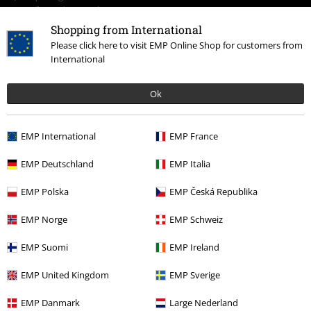
Shopping from International
15%
Please click here to visit EMP Online Shop for customers from
E-mail Newsletter
International
descuento
¡Cheque regalo del 15% de descuento,
suscríbete ahora!
Más
Ok
EMP International
EMP France
EMP Deutschland
EMP Italia
Doy mi consentimiento para recibir la newsletter de EMP y acepto que
E.M.P. Merchandising Handelsgesellschaft mbH procese mis datos
EMP Polska
EMP Česká Republika
personales con el fin de informarme de manera personalizada y regular
sobre su oferta. El tratamiento de mis datos personales se llevará a cabo
de acuerdo con lo establecido en la
Política de Privacidad
. Puedo retirar
EMP Norge
EMP Schweiz
mi consentimiento en cualquier momento haciendo clic en el enlace de
baja presente en cada newsletter.
EMP Suomi
EMP Ireland
Darme de baja de la newsletter
aquí
.
EMP United Kingdom
EMP Sverige
Suscripción
EMP Danmark
Large Nederland