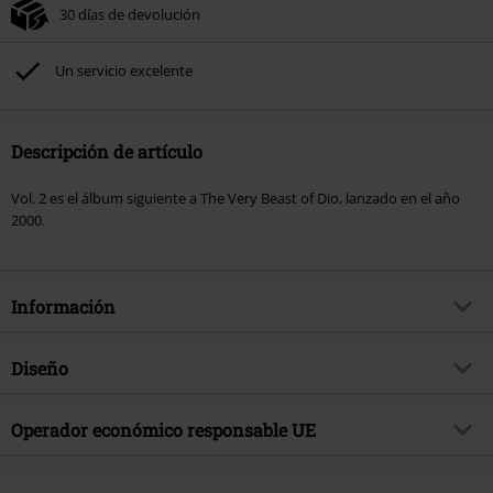
30 días de devolución
Un servicio excelente
Descripción de artículo
Vol. 2 es el álbum siguiente a The Very Beast of Dio, lanzado en el año
2000.
Información
Artículo no.
579774
Diseño
Título
The very Beast of Dio Vol.2
Tipo de producto
CD
Género Musical
Operador económico responsable UE
Hard Rock
Media - Formato 1-3
CD
tema producto
Bandas
Universal Music GmbH