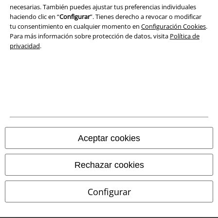
necesarias. También puedes ajustar tus preferencias individuales
haciendo clic en “
Configurar
”. Tienes derecho a revocar o modificar
Aviso Legal
tu consentimiento en cualquier momento en
Configuración Cookies
.
Para más información sobre protección de datos, visita
Política de
Ley protección de datos
privacidad
.
Eliminación de residuos y protección del medioambiente
Declaración de Conformidad
Información sobre accesibilidad
Configuración Cookies
Aceptar cookies
Cancelar pedido
Rechazar cookies
Todos los precios incluyen el IVA pero no los
gastos de transporte
© 1986-2026 E.M.P. Merchandising HGmbH
Configurar