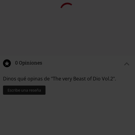
13.
Electra
14.
As Long As It's Not About Love
15.
This Is Your Life
16.
Metal Will Never Die (feat. Ronnie James Dio)
17.
Prisoner Of Paradise (Remastered 2019 / Studio Track)
23,99 €
19,99 €
Desde
Desde
0 Opiniones
Dinos qué opinas de "The very Beast of Dio Vol.2".
Escribe una reseña