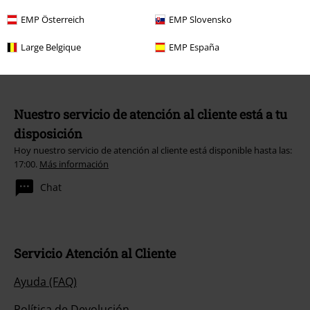
*Válido durante 4 semanas. Solo canjeable online. No combinable con
EMP Österreich
EMP Slovensko
otros códigos promocionales. El descuento será aplicado después de
introducir el código en el primer paso del proceso de compra. Libros,
Large Belgique
EMP España
media (CD, DVD, LP, etc.), tickets, Rammstein, (Till) Lindemann, Die Ärzte,
Die Toten Hosen, Feine Sahne Fischfilet, Broilers, Böhse Onkelz, cheques-
regalo y artículos que incluyen una donación están excluidos de la
promoción.
Nuestro servicio de atención al cliente está a tu
disposición
Hoy nuestro servicio de atención al cliente está disponible hasta las:
17:00.
Más información
Chat