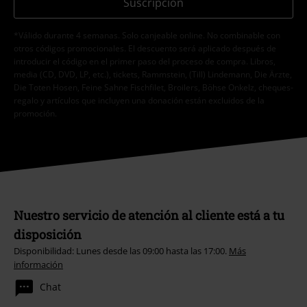
Suscripción
*Válido durante 4 semanas. Solo canjeable online. No combinable con
otros códigos promocionales. El descuento será aplicado después de
introducir el código en el primer paso del proceso de compra. Libros,
media (CD, DVD, LP, etc.), tickets, Rammstein, (Till) Lindemann, Die Ärzte,
Die Toten Hosen, Feine Sahne Fischfilet, Broilers, Böhse Onkelz, cheques-
regalo y artículos que incluyen una donación están excluidos de la
promoción.
Nuestro servicio de atención al cliente está a tu
disposición
Disponibilidad: Lunes desde las 09:00 hasta las 17:00.
Más
información
Chat