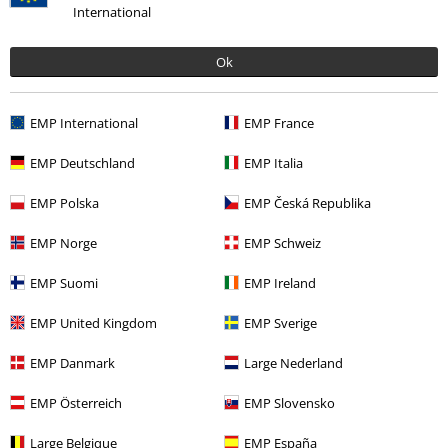
International
Ok
EMP International
EMP France
EMP Deutschland
EMP Italia
42% DTO
PVPR
34,99 €
19,99 €
EMP Polska
EMP Česká Republika
EMP Norge
EMP Schweiz
Más categorías. Más opciones
EMP Suomi
EMP Ireland
Nuevo
Ropa
Camisetas & Tops
Camisetas
EMP United Kingdom
EMP Sverige
Ropa
Camisetas & Tops
Camisetas
EMP Danmark
Large Nederland
Entretenimiento
EMP Österreich
EMP Slovensko
Películas & TV
Películas & TV
Warner Bros 100
Large Belgique
EMP España