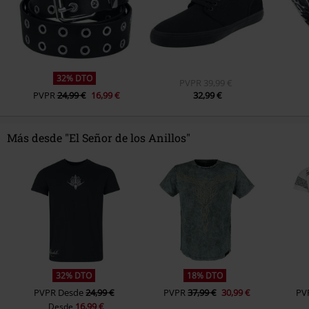
32% DTO
PVPR
39,99 €
PVPR
24,99 €
16,99 €
32,99 €
Más desde "El Señor de los Anillos"
32% DTO
18% DTO
PVPR
Desde
24,99 €
PVPR
37,99 €
30,99 €
PV
16,99 €
Desde