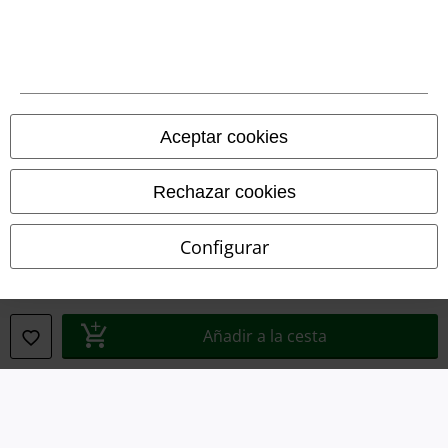
Términos y Condiciones
Aviso Legal
Ley protección de datos
Aceptar cookies
Eliminación de residuos y protección del medioambiente
Rechazar cookies
Declaración de Conformidad
Configurar
Información sobre accesibilidad
Configuración Cookies
Añadir a la cesta
Cancelar pedido
Todos los precios incluyen el IVA pero no los
gastos de transporte
© 1986-2026 E.M.P. Merchandising HGmbH