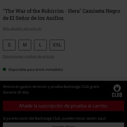
"The War of the Rohirrim - Hera" Camiseta Negro
de El Señor de los Anillos
Más detalles del artículo
Elige
S
M
L
XXL
tu
Dimensiones y tallaje de artículo
talla
Disponible para envío inmediato
Ahorra en gastos de envío y prueba Backstage Club gratis
durante 30 días
Añade la suscripción de prueba al carrito.
Si ya eres socio del Backstage Club, puedes iniciar sesión aquí:
Accede ahora