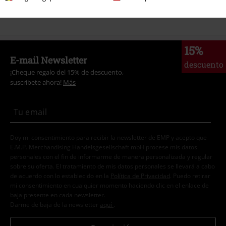
Películas & TV
Ropa
Camisetas & Tops
Camisetas
15%
E-mail Newsletter
descuento
¡Cheque regalo del 15% de descuento,
suscríbete ahora!
Más
Doy mi consentimiento para recibir la newsletter de EMP y acepto que
E.M.P. Merchandising Handelsgesellschaft mbH procese mis datos
personales con el fin de informarme de manera personalizada y regular
sobre su oferta. El tratamiento de mis datos personales se llevará a cabo
de acuerdo con lo establecido en la
Política de Privacidad
. Puedo retirar
mi consentimiento en cualquier momento haciendo clic en el enlace de
baja presente en cada newsletter.
Darme de baja de la newsletter
aquí
.