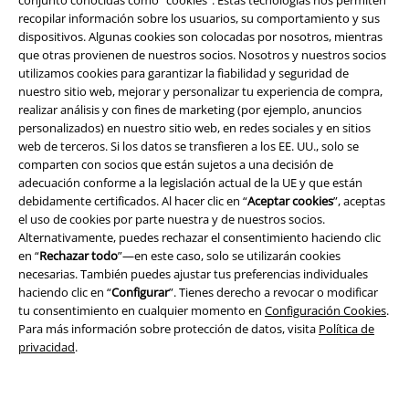
conjunto conocidas como “cookies”. Estas tecnologías nos permiten
A Warner Music Group Company
recopilar información sobre los usuarios, su comportamiento y sus
dispositivos. Algunas cookies son colocadas por nosotros, mientras
que otras provienen de nuestros socios. Nosotros y nuestros socios
utilizamos cookies para garantizar la fiabilidad y seguridad de
nuestro sitio web, mejorar y personalizar tu experiencia de compra,
realizar análisis y con fines de marketing (por ejemplo, anuncios
personalizados) en nuestro sitio web, en redes sociales y en sitios
Seguridad
web de terceros. Si los datos se transfieren a los EE. UU., solo se
comparten con socios que están sujetos a una decisión de
adecuación conforme a la legislación actual de la UE y que están
debidamente certificados. Al hacer clic en “
Aceptar cookies
”, aceptas
el uso de cookies por parte nuestra y de nuestros socios.
Alternativamente, puedes rechazar el consentimiento haciendo clic
en “
Rechazar todo
”—en este caso, solo se utilizarán cookies
necesarias. También puedes ajustar tus preferencias individuales
haciendo clic en “
Configurar
”. Tienes derecho a revocar o modificar
tu consentimiento en cualquier momento en
Configuración Cookies
.
Para más información sobre protección de datos, visita
Política de
privacidad
.
Legal