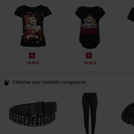
X91 CF22 CO Waterford
Ireland
info@innocentclothingltd.com
%
%
19,99 €
19,99 €
Clientes que también compraron