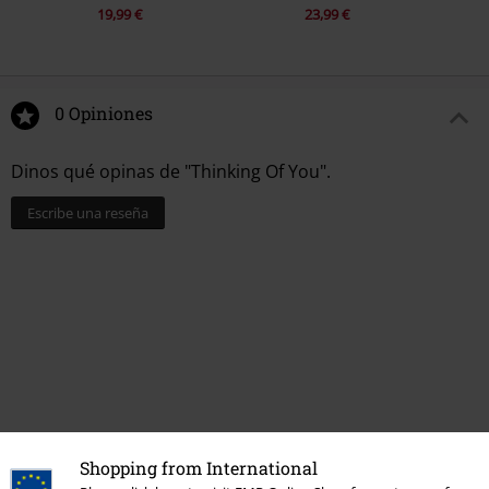
19,99 €
23,99 €
0 Opiniones
Dinos qué opinas de "Thinking Of You".
Escribe una reseña
Shopping from International
Última visita