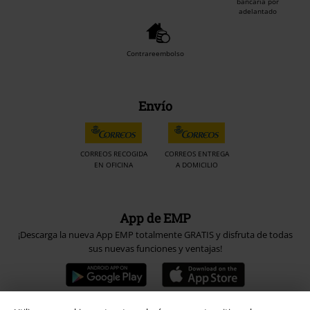
bancaria por
adelantado
Contrareembolso
Envío
CORREOS RECOGIDA
CORREOS ENTREGA
EN OFICINA
A DOMICILIO
App de EMP
¡Descarga la nueva App EMP totalmente GRATIS y disfruta de todas
sus nuevas funciones y ventajas!