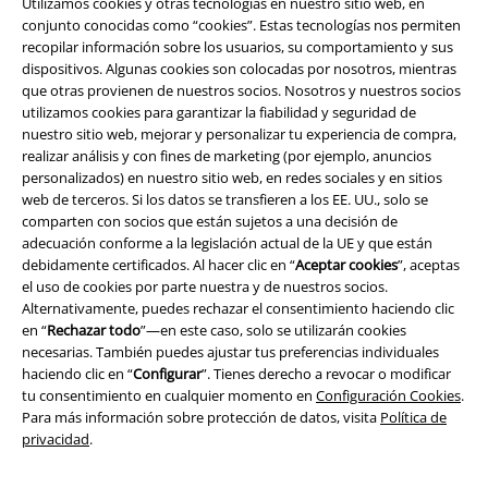
Utilizamos cookies y otras tecnologías en nuestro sitio web, en
conjunto conocidas como “cookies”. Estas tecnologías nos permiten
A Warner Music Group Company
recopilar información sobre los usuarios, su comportamiento y sus
dispositivos. Algunas cookies son colocadas por nosotros, mientras
que otras provienen de nuestros socios. Nosotros y nuestros socios
utilizamos cookies para garantizar la fiabilidad y seguridad de
nuestro sitio web, mejorar y personalizar tu experiencia de compra,
realizar análisis y con fines de marketing (por ejemplo, anuncios
personalizados) en nuestro sitio web, en redes sociales y en sitios
Seguridad
web de terceros. Si los datos se transfieren a los EE. UU., solo se
comparten con socios que están sujetos a una decisión de
adecuación conforme a la legislación actual de la UE y que están
debidamente certificados. Al hacer clic en “
Aceptar cookies
”, aceptas
el uso de cookies por parte nuestra y de nuestros socios.
Alternativamente, puedes rechazar el consentimiento haciendo clic
en “
Rechazar todo
”—en este caso, solo se utilizarán cookies
necesarias. También puedes ajustar tus preferencias individuales
haciendo clic en “
Configurar
”. Tienes derecho a revocar o modificar
tu consentimiento en cualquier momento en
Configuración Cookies
.
Para más información sobre protección de datos, visita
Política de
privacidad
.