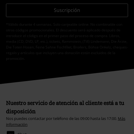
Suscripción
*Válido durante 4 semanas. Solo canjeable online. No combinable con
otros códigos promocionales. El descuento será aplicado después de
introducir el código en el primer paso del proceso de compra. Libros,
media (CD, DVD, LP, etc.), tickets, Rammstein, (Till) Lindemann, Die Ärzte,
Die Toten Hosen, Feine Sahne Fischfilet, Broilers, Böhse Onkelz, cheques-
regalo y artículos que incluyen una donación están excluidos de la
promoción.
Nuestro servicio de atención al cliente está a tu
disposición
Nos puedes contactar por teléfono de las 09:00 hasta las 17:00.
Más
información