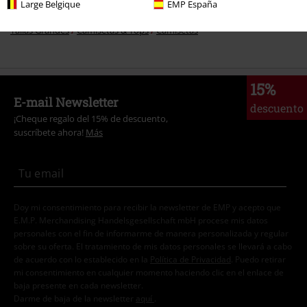
Estilos
Ropa negra
Camisetas negras
Large Belgique
EMP España
Tallas Grandes
Camisetas & Tops
Camisetas
15%
E-mail Newsletter
descuento
¡Cheque regalo del 15% de descuento,
suscríbete ahora!
Más
Doy mi consentimiento para recibir la newsletter de EMP y acepto que
E.M.P. Merchandising Handelsgesellschaft mbH procese mis datos
personales con el fin de informarme de manera personalizada y regular
sobre su oferta. El tratamiento de mis datos personales se llevará a cabo
de acuerdo con lo establecido en la
Política de Privacidad
. Puedo retirar
mi consentimiento en cualquier momento haciendo clic en el enlace de
baja presente en cada newsletter.
Darme de baja de la newsletter
aquí
.