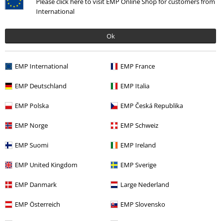
Please click here to visit EMP Online Shop for customers from
International
Ok
EMP International
EMP France
EMP Deutschland
EMP Italia
EMP Polska
EMP Česká Republika
26,99 €
Desde
EMP Norge
EMP Schweiz
EMP Suomi
EMP Ireland
Más categorías. Más opciones
Mujer
Ropa
Camisetas & Tops
Camisetas
EMP United Kingdom
EMP Sverige
Ofertas %
Ropa
Camisetas & Tops
Camisetas
EMP Danmark
Large Nederland
Estilos
Emo
Ropa
Camisetas
EMP Österreich
EMP Slovensko