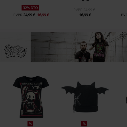
32% DTO
PVPR
24,99 €
PVPR
24,99 €
16,99 €
16,99 €
PV
%
%