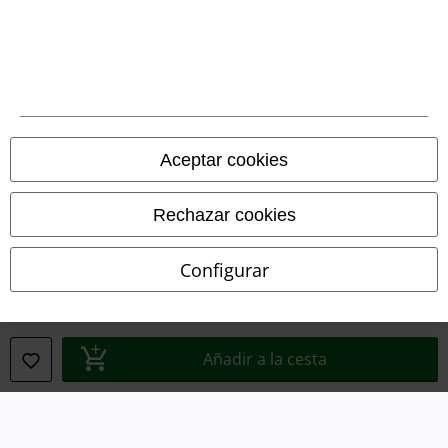
Legal
Términos y Condiciones
Aviso Legal
Ley protección de datos
Aceptar cookies
Eliminación de residuos y protección del medioambiente
Rechazar cookies
Declaración de Conformidad
Configurar
Información sobre accesibilidad
Configuración Cookies
Añadir a la cesta
Cancelar pedido
Todos los precios incluyen el IVA pero no los
gastos de transporte
© 1986-2026 E.M.P. Merchandising HGmbH