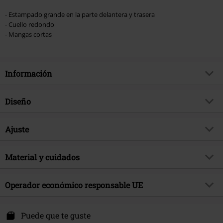
- Estampado grande en la parte delantera y trasera
- Cuello redondo
- Mangas cortas
Información
Artículo no.
581312
Diseño
Título
Thinking Of You
Tipo de producto
Camiseta
Brand
Ajuste
Cupcake Cult
Patrón
Liso
tema producto
Kawaii
Forma/Tops
Estrechos
Estampada
Material y cuidados
si
Fecha de lanzamiento
5/23/25
Largo (de la ropa)
Normal
Forma Escote
Cuello Redondo
Sexo
Mujer
Material Externo
100% algodón
Operador económico responsable UE
Color
Negro
Instrucciones de cuidado
Lavado a Máquina
Innocent Clothing Europe Ltd
Kilmovee upper, Portlaw
Puede que te guste