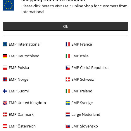
18,99 €
Desde
Please click here to visit EMP Online Shop for customers from
International
Ok
Más categorías. Más opciones
Estilos
Viking
EMP International
EMP France
Ofertas %
Hogar
Hogar
EMP Deutschland
EMP Italia
Nuevo
Vida & tiempo libre
Hogar
Alfombras
EMP Polska
EMP Česká Republika
Estilo de vida
EMP Norge
EMP Schweiz
EMP Suomi
EMP Ireland
15%
E-mail Newsletter
EMP United Kingdom
EMP Sverige
descuento
¡Cheque regalo del 15% de descuento,
EMP Danmark
Large Nederland
suscríbete ahora!
Más
EMP Österreich
EMP Slovensko