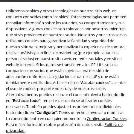
Utilizamos cookies y otras tecnologías en nuestro sitio web, en
conjunto conocidas como “cookies”. Estas tecnologías nos permiten
recopilar información sobre los usuarios, su comportamiento y sus
dispositivos. Algunas cookies son colocadas por nosotros, mientras
que otras provienen de nuestros socios. Nosotros y nuestros socios
utilizamos cookies para garantizar la fiabilidad y seguridad de
nuestro sitio web, mejorar y personalizar tu experiencia de compra,
realizar análisis y con fines de marketing (por ejemplo, anuncios
personalizados) en nuestro sitio web, en redes sociales y en sitios
web de terceros. Si los datos se transfieren a los EE. UU., solo se
Legal
comparten con socios que están sujetos a una decisión de
adecuación conforme a la legislación actual de la UE y que están
Términos y Condiciones
debidamente certificados. Al hacer clic en “
Aceptar cookies
”, aceptas
el uso de cookies por parte nuestra y de nuestros socios.
Aviso Legal
Alternativamente, puedes rechazar el consentimiento haciendo clic
en “
Rechazar todo
”—en este caso, solo se utilizarán cookies
Ley protección de datos
necesarias. También puedes ajustar tus preferencias individuales
haciendo clic en “
Configurar
”. Tienes derecho a revocar o modificar
Eliminación de residuos y protección del medioambiente
tu consentimiento en cualquier momento en
Configuración Cookies
.
Para más información sobre protección de datos, visita
Política de
privacidad
.
Declaración de Conformidad