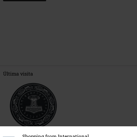
Última visita
Shopping from International