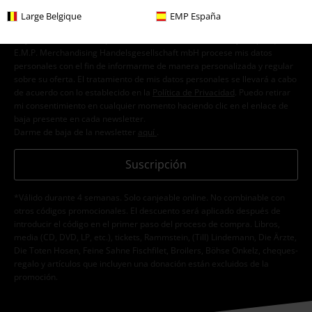
Large Belgique
EMP España
Doy mi consentimiento para recibir la newsletter de EMP y acepto que
E.M.P. Merchandising Handelsgesellschaft mbH procese mis datos
personales con el fin de informarme de manera personalizada y regular
sobre su oferta. El tratamiento de mis datos personales se llevará a cabo
de acuerdo con lo establecido en la
Política de Privacidad
. Puedo retirar
mi consentimiento en cualquier momento haciendo clic en el enlace de
baja presente en cada newsletter.
Darme de baja de la newsletter
aquí
.
Suscripción
*Válido durante 4 semanas. Solo canjeable online. No combinable con
otros códigos promocionales. El descuento será aplicado después de
introducir el código en el primer paso del proceso de compra. Libros,
media (CD, DVD, LP, etc.), tickets, Rammstein, (Till) Lindemann, Die Ärzte,
Die Toten Hosen, Feine Sahne Fischfilet, Broilers, Böhse Onkelz, cheques-
regalo y artículos que incluyen una donación están excluidos de la
promoción.