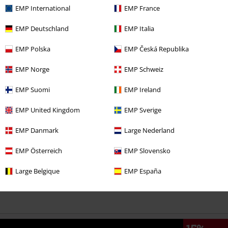
EMP International
EMP France
EMP Deutschland
EMP Italia
%
19,99 €
EMP Polska
EMP Česká Republika
EMP Norge
EMP Schweiz
Más categorías. Más opciones
EMP Suomi
EMP Ireland
Tallas Grandes
Ropa de Hombre
Camisas de Manga Larga
EMP United Kingdom
EMP Sverige
Ofertas %
Hombre
Ropa
Camisetas & Tops
EMP Danmark
Large Nederland
Tallas Grandes
Camisetas & Tops
Camisetas
EMP Österreich
EMP Slovensko
Estilos
Básicos
Ropa
Camisetas
Large Belgique
EMP España
Estilos
Básicos
Basics Hombre