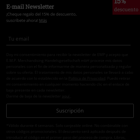
15%
E-mail Newsletter
descuento
¡Cheque regalo del 15% de descuento,
suscríbete ahora!
Más
Doy mi consentimiento para recibir la newsletter de EMP y acepto que
E.M.P. Merchandising Handelsgesellschaft mbH procese mis datos
personales con el fin de informarme de manera personalizada y regular
sobre su oferta. El tratamiento de mis datos personales se llevará a cabo
de acuerdo con lo establecido en la
Política de Privacidad
. Puedo retirar
mi consentimiento en cualquier momento haciendo clic en el enlace de
baja presente en cada newsletter.
Darme de baja de la newsletter
aquí
.
Suscripción
*Válido durante 4 semanas. Solo canjeable online. No combinable con
otros códigos promocionales. El descuento será aplicado después de
introducir el código en el primer paso del proceso de compra. Libros,