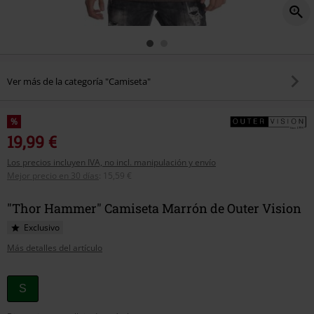
Ver más de la categoría "Camiseta"
%
19,99 €
Los precios incluyen IVA, no incl. manipulación y envío
Mejor precio en 30 días
:
15,59 €
"Thor Hammer" Camiseta Marrón de Outer Vision
Exclusivo
Más detalles del artículo
Elige
S
tu