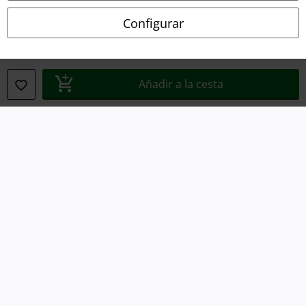
Ley protección de datos
Configurar
Eliminación de residuos y protección del medioambiente
Declaración de Conformidad
Añadir a la cesta
Información sobre accesibilidad
Configuración Cookies
Cancelar pedido
Todos los precios incluyen el IVA pero no los
gastos de transporte
© 1986-2026 E.M.P. Merchandising HGmbH
Tiendas EMP online