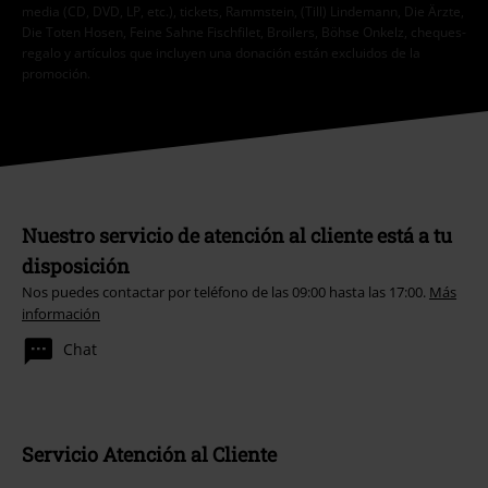
media (CD, DVD, LP, etc.), tickets, Rammstein, (Till) Lindemann, Die Ärzte,
Die Toten Hosen, Feine Sahne Fischfilet, Broilers, Böhse Onkelz, cheques-
regalo y artículos que incluyen una donación están excluidos de la
promoción.
Nuestro servicio de atención al cliente está a tu
disposición
Nos puedes contactar por teléfono de las 09:00 hasta las 17:00.
Más
información
Chat
Servicio Atención al Cliente