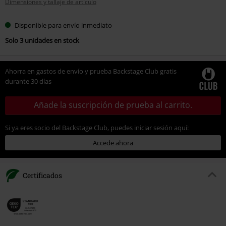
Dimensiones y tallaje de artículo
talla
Disponible para envío inmediato
Solo 3 unidades en stock
Ahorra en gastos de envío y prueba Backstage Club gratis
durante 30 días
Añade la suscripción de prueba al carrito.
Si ya eres socio del Backstage Club, puedes iniciar sesión aquí:
Accede ahora
Certificados