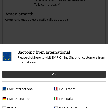
Talla comprada: M
Amon amarth
Compraria mas de este estilo talla adecuada
Calidad
Shopping from International
5
Diseño
Please click here to visit EMP Online Shop for customers from
International
4
Ajuste
5
Anchura
Ok
Demasiado estrecho
Perfecto
Demasiado ancho
Longitud
EMP International
EMP France
Demasiado corto
Perfecto
Demasiado largo
EMP Deutschland
EMP Italia
Reseña verificada