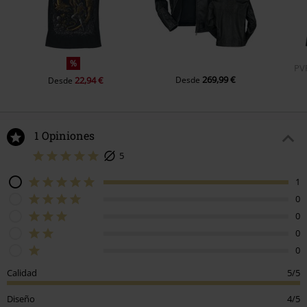
%
PV
269,99 €
22,94 €
Desde
Desde
1 Opiniones
5
1
0
0
0
0
Calidad
5/5
Diseño
4/5