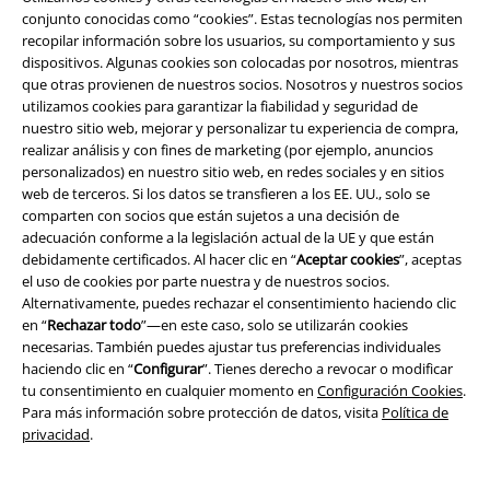
conjunto conocidas como “cookies”. Estas tecnologías nos permiten
recopilar información sobre los usuarios, su comportamiento y sus
dispositivos. Algunas cookies son colocadas por nosotros, mientras
que otras provienen de nuestros socios. Nosotros y nuestros socios
utilizamos cookies para garantizar la fiabilidad y seguridad de
nuestro sitio web, mejorar y personalizar tu experiencia de compra,
realizar análisis y con fines de marketing (por ejemplo, anuncios
personalizados) en nuestro sitio web, en redes sociales y en sitios
web de terceros. Si los datos se transfieren a los EE. UU., solo se
comparten con socios que están sujetos a una decisión de
Legal
adecuación conforme a la legislación actual de la UE y que están
debidamente certificados. Al hacer clic en “
Aceptar cookies
”, aceptas
Términos y Condiciones
el uso de cookies por parte nuestra y de nuestros socios.
Alternativamente, puedes rechazar el consentimiento haciendo clic
Aviso Legal
en “
Rechazar todo
”—en este caso, solo se utilizarán cookies
necesarias. También puedes ajustar tus preferencias individuales
Ley protección de datos
haciendo clic en “
Configurar
”. Tienes derecho a revocar o modificar
tu consentimiento en cualquier momento en
Configuración Cookies
.
Para más información sobre protección de datos, visita
Política de
Eliminación de residuos y protección del medioambiente
privacidad
.
Declaración de Conformidad