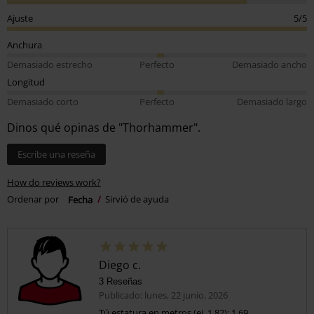
Ajuste
5/5
Anchura
Demasiado estrecho
Perfecto
Demasiado ancho
Longitud
Demasiado corto
Perfecto
Demasiado largo
Dinos qué opinas de "Thorhammer".
Escribe una reseña
How do reviews work?
Ordenar por
Fecha
Sirvió de ayuda
Diego c.
3 Reseñas
Publicado: lunes, 22 junio, 2026
Tú estatura en metros (ej. 1,82): 1,69