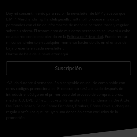
Doy mi consentimiento para recibir la newsletter de EMP y acepto que
E.M.P. Merchandising Handelsgesellschaft mbH procese mis datos
personales con el fin de informarme de manera personalizada y regular
sobre su oferta. El tratamiento de mis datos personales se llevará a cabo
de acuerdo con lo establecido en la
Política de Privacidad
. Puedo retirar
mi consentimiento en cualquier momento haciendo clic en el enlace de
baja presente en cada newsletter.
Darme de baja de la newsletter
aquí
.
Suscripción
*Válido durante 4 semanas. Solo canjeable online. No combinable con
otros códigos promocionales. El descuento será aplicado después de
introducir el código en el primer paso del proceso de compra. Libros,
media (CD, DVD, LP, etc.), tickets, Rammstein, (Till) Lindemann, Die Ärzte,
Die Toten Hosen, Feine Sahne Fischfilet, Broilers, Böhse Onkelz, cheques-
regalo y artículos que incluyen una donación están excluidos de la
promoción.