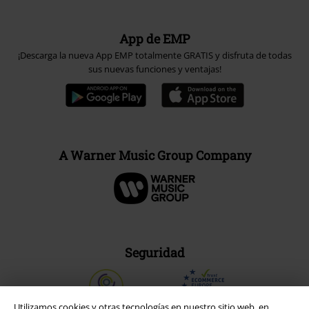
App de EMP
¡Descarga la nueva App EMP totalmente GRATIS y disfruta de todas
sus nuevas funciones y ventajas!
A Warner Music Group Company
Seguridad
Utilizamos cookies y otras tecnologías en nuestro sitio web, en