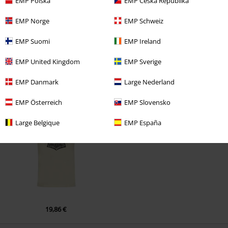
EMP Polska
EMP Česká Republika
¿Te ha sido útil esta opinión?
EMP Norge
EMP Schweiz
EMP Suomi
EMP Ireland
Comentario
EMP United Kingdom
EMP Sverige
EMP Danmark
Large Nederland
Última visita
EMP Österreich
EMP Slovensko
Large Belgique
EMP España
Enviar comentario
19,86 €