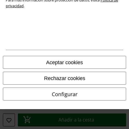
privacidad
.
Información sobre accesibilidad
Configuración Cookies
Cancelar pedido
Todos los precios incluyen el IVA pero no los
gastos de transporte
© 1986-2026 E.M.P. Merchandising HGmbH
Aceptar cookies
Rechazar cookies
Tiendas EMP online
Configurar
EMP International
EMP France
Añadir a la cesta
EMP Deutschland