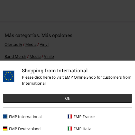
Más categorías. Más opciones
Ofertas %
Media
Vinyl
Band Merch
Media
Vinilo
Band Merch
Género
Death Metal
Shopping from International
Band Merch
Top Bands
Vader
Please click here to visit EMP Online Shop for customers from
International
Ok
15%
E-mail Newsletter
descuento
¡Cheque regalo del 15% de descuento,
EMP International
EMP France
suscríbete ahora!
Más
EMP Deutschland
EMP Italia