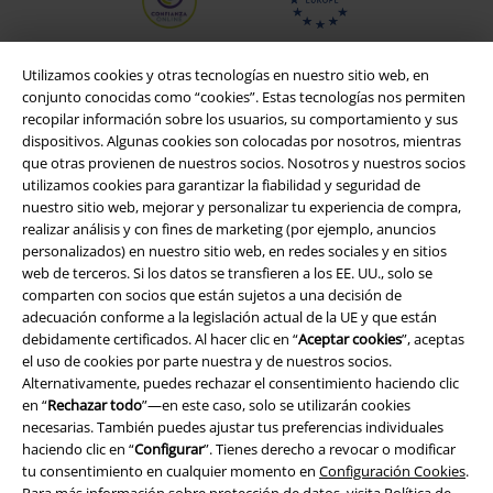
Utilizamos cookies y otras tecnologías en nuestro sitio web, en
conjunto conocidas como “cookies”. Estas tecnologías nos permiten
recopilar información sobre los usuarios, su comportamiento y sus
dispositivos. Algunas cookies son colocadas por nosotros, mientras
que otras provienen de nuestros socios. Nosotros y nuestros socios
utilizamos cookies para garantizar la fiabilidad y seguridad de
nuestro sitio web, mejorar y personalizar tu experiencia de compra,
realizar análisis y con fines de marketing (por ejemplo, anuncios
personalizados) en nuestro sitio web, en redes sociales y en sitios
Legal
web de terceros. Si los datos se transfieren a los EE. UU., solo se
Términos y Condiciones
comparten con socios que están sujetos a una decisión de
adecuación conforme a la legislación actual de la UE y que están
debidamente certificados. Al hacer clic en “
Aceptar cookies
”, aceptas
Aviso Legal
el uso de cookies por parte nuestra y de nuestros socios.
Alternativamente, puedes rechazar el consentimiento haciendo clic
Ley protección de datos
en “
Rechazar todo
”—en este caso, solo se utilizarán cookies
necesarias. También puedes ajustar tus preferencias individuales
Eliminación de residuos y protección del medioambiente
haciendo clic en “
Configurar
”. Tienes derecho a revocar o modificar
tu consentimiento en cualquier momento en
Configuración Cookies
.
Declaración de Conformidad
Para más información sobre protección de datos, visita
Política de