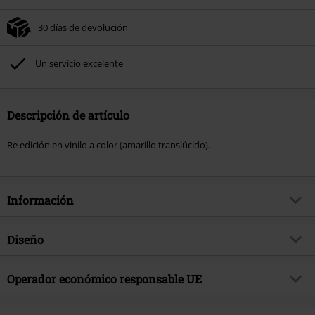
30 días de devolución
Un servicio excelente
Descripción de artículo
Re edición en vinilo a color (amarillo translúcido).
Información
Artículo no.
578119
Diseño
Título
Tibi et igni
Tipo de producto
LP
Género Musical
Operador económico responsable UE
Death Metal
Media - Formato 1-3
LP
tema producto
Bandas
Warner Music Group Germany Holding GmbH