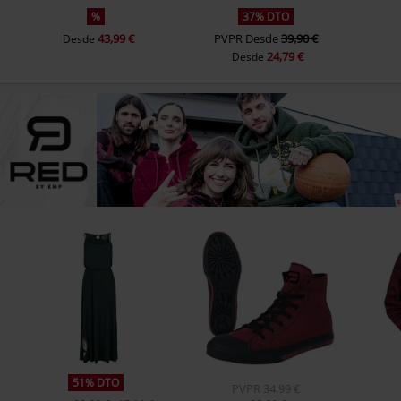
%
37% DTO
43,99 €
PVPR
Desde
39,90 €
Desde
24,79 €
Desde
51% DTO
PVPR
34,99 €