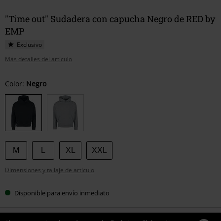
"Time out" Sudadera con capucha Negro de RED by
EMP
Exclusivo
Más detalles del artículo
Elige
Color:
Negro
tu
talla
M
L
XL
XXL
Dimensiones y tallaje de artículo
Disponible para envío inmediato