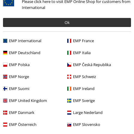
Please click here to visit EMP Online Shop for customers from
International
Ok
EMP International
EMP France
EMP Deutschland
EMP Italia
40% DTO
EMP Polska
EMP Česká Republika
PVPR
44,99 €
26,99 €
EMP Norge
EMP Schweiz
EMP Suomi
EMP Ireland
Más categorías. Más opciones
Ropa
Jerseys
Capuchas
EMP United Kingdom
EMP Sverige
Nuevo
Ropa
Jerseys
Capuchas
EMP Danmark
Large Nederland
Ofertas %
Hombre
Ropa
Jerséis y sudaderas
Capuchas
EMP Österreich
EMP Slovensko