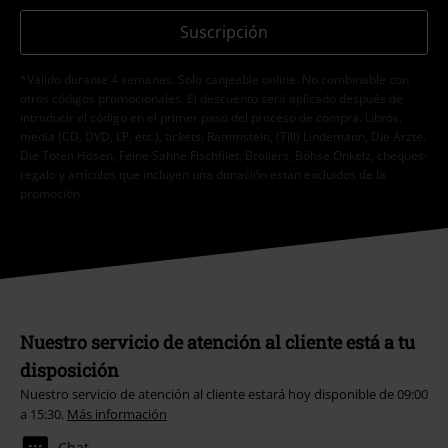
Suscripción
*Válido durante 4 semanas. Solo canjeable online. No combinable con
otros códigos promocionales. El descuento será aplicado después de
introducir el código en el primer paso del proceso de compra. Libros,
media (CD, DVD, LP, etc.), tickets, Rammstein, (Till) Lindemann, Die Ärzte,
Die Toten Hosen, Feine Sahne Fischfilet, Broilers, Böhse Onkelz, cheques-
regalo y artículos que incluyen una donación están excluidos de la
promoción.
Nuestro servicio de atención al cliente está a tu
disposición
Nuestro servicio de atención al cliente estará hoy disponible de 09:00
a 15:30.
Más información
Chat