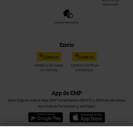
bancaria por
adelantado
Contrareembolso
Envío
CORREOS RECOGIDA
CORREOS ENTREGA
EN OFICINA
A DOMICILIO
App de EMP
¡Descarga la nueva App EMP totalmente GRATIS y disfruta de todas
sus nuevas funciones y ventajas!