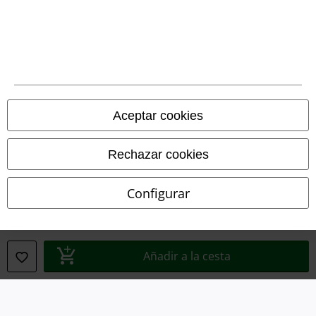
Legal
Términos y Condiciones
Aviso Legal
Ley protección de datos
Aceptar cookies
Eliminación de residuos y protección del medioambiente
Rechazar cookies
Declaración de Conformidad
Configurar
Información sobre accesibilidad
Configuración Cookies
Añadir a la cesta
Cancelar pedido
Todos los precios incluyen el IVA pero no los
gastos de transporte
© 1986-2026 E.M.P. Merchandising HGmbH