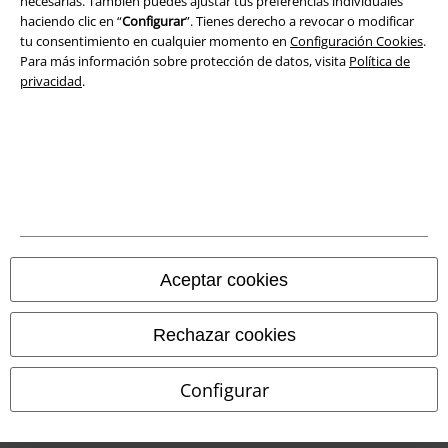
necesarias. También puedes ajustar tus preferencias individuales
haciendo clic en “
Configurar
”. Tienes derecho a revocar o modificar
Eliminación de residuos y protección del medioambiente
tu consentimiento en cualquier momento en
Configuración Cookies
.
Para más información sobre protección de datos, visita
Política de
Declaración de Conformidad
privacidad
.
Información sobre accesibilidad
Configuración Cookies
Cancelar pedido
Todos los precios incluyen el IVA pero no los
gastos de transporte
Aceptar cookies
© 1986-2026 E.M.P. Merchandising HGmbH
Rechazar cookies
Configurar
Tiendas EMP online
EMP International