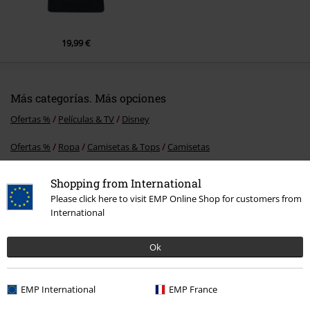
19,99 €
Más categorías. Más opciones
Ofertas %
Películas & TV
Disney
Ofertas %
Ropa
Camisetas & Tops
Camisetas
Nuevo
Ropa
Camisetas & Tops
Camisetas
Shopping from International
Please click here to visit EMP Online Shop for customers from
Mujer
Ropa
Camisetas & Tops
Camisetas
International
Entretenimiento
Ok
15%
EMP International
EMP France
E-mail Newsletter
descuento