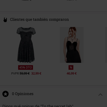
Clientes que también compraron
45% DTO
%
PVPR
59,99 €
32,99 €
46,99 €
0 Opiniones
Dinos qué opinas de "To the secret lab".