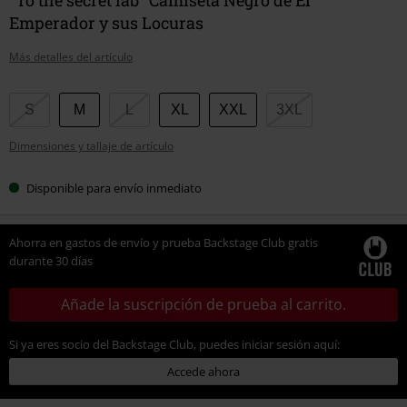
Emperador y sus Locuras
Más detalles del artículo
Elige
S
M
L
XL
XXL
3XL
tu
Dimensiones y tallaje de artículo
talla
Disponible para envío inmediato
Ahorra en gastos de envío y prueba Backstage Club gratis
durante 30 días
Añade la suscripción de prueba al carrito.
Si ya eres socio del Backstage Club, puedes iniciar sesión aquí:
Accede ahora