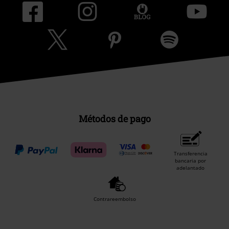
Métodos de pago
Transferencia
bancaria por
adelantado
Contrareembolso