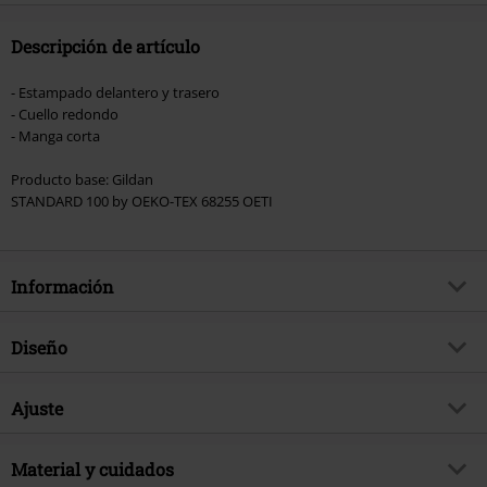
Descripción de artículo
- Estampado delantero y trasero
- Cuello redondo
- Manga corta
Producto base: Gildan
STANDARD 100 by OEKO-TEX 68255 OETI
Información
Artículo no.
239723
Diseño
Título
Top Hat
Tipo de producto
Camiseta
Género Musical
Ajuste
Hard Rock
Patrón
Liso
tema producto
Merch Bandas, Bandas
Forma/Tops
Regular
Estampada
Material y cuidados
si
Licencia
licencia oficial del producto