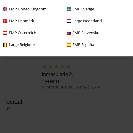
EMP United Kingdom
EMP Sverige
Reseña verificada
¿Te ha sido útil esta opinión?
EMP Danmark
Large Nederland
EMP Österreich
EMP Slovensko
Large Belgique
EMP España
Comentario
Inmaculada P.
1 Reseñas
Publicado: jueves, 31 enero, 2019
Genial
10
Enviar comentario