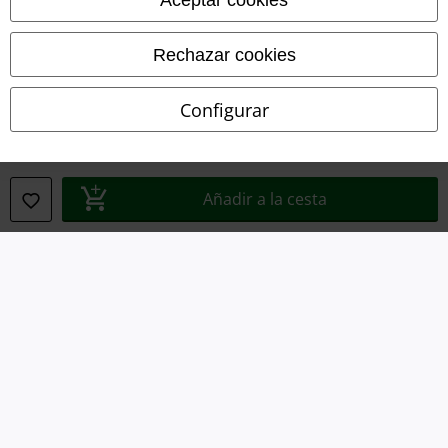
Ley protección de datos
Rechazar cookies
Eliminación de residuos y protección del medioambiente
Declaración de Conformidad
Configurar
Información sobre accesibilidad
Configuración Cookies
Añadir a la cesta
Cancelar pedido
Todos los precios incluyen el IVA pero no los
gastos de transporte
© 1986-2026 E.M.P. Merchandising HGmbH
Tiendas EMP online