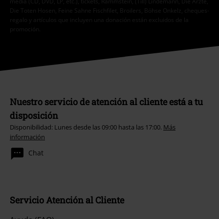
media (CD, DVD, LP, etc.), tickets, Rammstein, (Till) Lindemann, Die Ärzte,
Die Toten Hosen, Feine Sahne Fischfilet, Broilers, Böhse Onkelz, cheques-
regalo y artículos que incluyen una donación están excluidos de la
promoción.
Nuestro servicio de atención al cliente está a tu
disposición
Disponibilidad: Lunes desde las 09:00 hasta las 17:00.
Más
información
Chat
Servicio Atención al Cliente