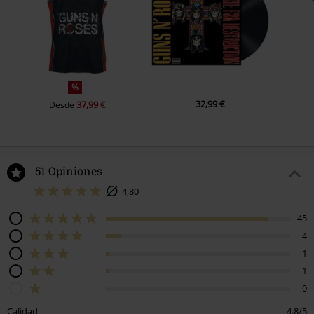
%
32,99 €
37,99 €
Desde
51 Opiniones
4,80
45
4
1
1
0
Calidad
4.8/5