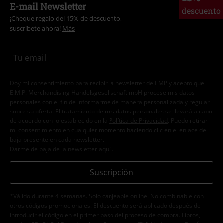
E-mail Newsletter
descuento
¡Cheque regalo del 15% de descuento,
suscríbete ahora!
Más
Doy mi consentimiento para recibir la newsletter de EMP y acepto que
E.M.P. Merchandising Handelsgesellschaft mbH procese mis datos
personales con el fin de informarme de manera personalizada y regular
sobre su oferta. El tratamiento de mis datos personales se llevará a cabo
de acuerdo con lo establecido en la
Política de Privacidad
. Puedo retirar
mi consentimiento en cualquier momento haciendo clic en el enlace de
baja presente en cada newsletter.
Darme de baja de la newsletter
aquí
.
Suscripción
*Válido durante 4 semanas. Solo canjeable online. No combinable con
otros códigos promocionales. El descuento será aplicado después de
introducir el código en el primer paso del proceso de compra. Libros,