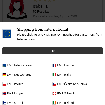
Isabel H.
55 Reseñas
Publicado: martes, 4 junio, 2019
Brutal
Shopping from International
Cálidas excelente y el diseño impresionante, de tallaje también
Enviar comentario
Please click here to visit EMP Online Shop for customers from
genial
International
Ok
Calidad
EMP International
EMP France
5
Diseño
EMP Deutschland
EMP Italia
5
Ajuste
5
EMP Polska
EMP Česká Republika
Anchura
Demasiado estrecho
Perfecto
Demasiado ancho
EMP Norge
EMP Schweiz
Longitud
EMP Suomi
EMP Ireland
Demasiado corto
Perfecto
Demasiado largo