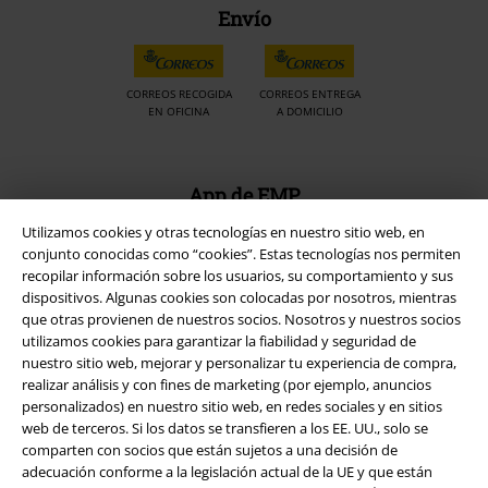
Envío
CORREOS RECOGIDA
CORREOS ENTREGA
EN OFICINA
A DOMICILIO
App de EMP
¡Descarga la nueva App EMP totalmente GRATIS y disfruta de todas
Utilizamos cookies y otras tecnologías en nuestro sitio web, en
sus nuevas funciones y ventajas!
conjunto conocidas como “cookies”. Estas tecnologías nos permiten
recopilar información sobre los usuarios, su comportamiento y sus
dispositivos. Algunas cookies son colocadas por nosotros, mientras
que otras provienen de nuestros socios. Nosotros y nuestros socios
utilizamos cookies para garantizar la fiabilidad y seguridad de
nuestro sitio web, mejorar y personalizar tu experiencia de compra,
A Warner Music Group Company
realizar análisis y con fines de marketing (por ejemplo, anuncios
personalizados) en nuestro sitio web, en redes sociales y en sitios
web de terceros. Si los datos se transfieren a los EE. UU., solo se
comparten con socios que están sujetos a una decisión de
adecuación conforme a la legislación actual de la UE y que están