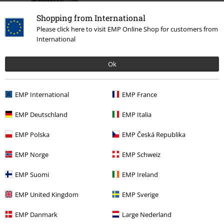
%
Shopping from International
13,59 €
Please click here to visit EMP Online Shop for customers from
International
Ok
Más categorías. Más opciones
Ofertas %
Ropa
Camisetas & Tops
Tops
EMP International
EMP France
Ofertas %
Marcas Ropa
Urban Classics
EMP Deutschland
EMP Italia
Ofertas %
Mujer
Ropa
Camisetas & Tops
Tops
EMP Polska
EMP Česká Republika
Ropa
Camisetas & Tops
Tops
EMP Norge
EMP Schweiz
Estilos
Básicos
Ropa
Tops
EMP Suomi
EMP Ireland
EMP United Kingdom
EMP Sverige
15%
E-mail Newsletter
EMP Danmark
Large Nederland
descuento