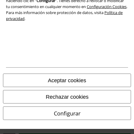
haciendo clic en “
Configurar
”. Tienes derecho a revocar o modificar
tu consentimiento en cualquier momento en
Configuración Cookies
.
Eliminación de residuos y protección del medioambiente
Para más información sobre protección de datos, visita
Política de
privacidad
.
Declaración de Conformidad
Información sobre accesibilidad
Configuración Cookies
Cancelar pedido
Todos los precios incluyen el IVA pero no los
gastos de transporte
Aceptar cookies
© 1986-2026 E.M.P. Merchandising HGmbH
Rechazar cookies
Configurar
Tiendas EMP online
EMP International