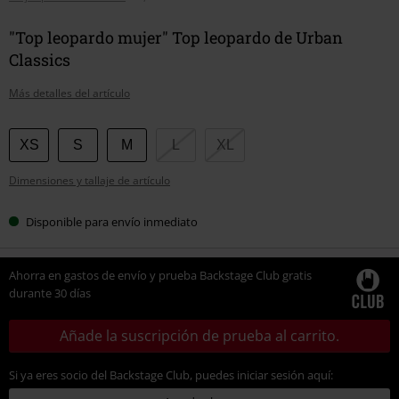
"Top leopardo mujer" Top leopardo de Urban
Classics
Más detalles del artículo
Elige
XS
S
M
L
XL
tu
Dimensiones y tallaje de artículo
talla
Disponible para envío inmediato
Ahorra en gastos de envío y prueba Backstage Club gratis
durante 30 días
Añade la suscripción de prueba al carrito.
Si ya eres socio del Backstage Club, puedes iniciar sesión aquí: