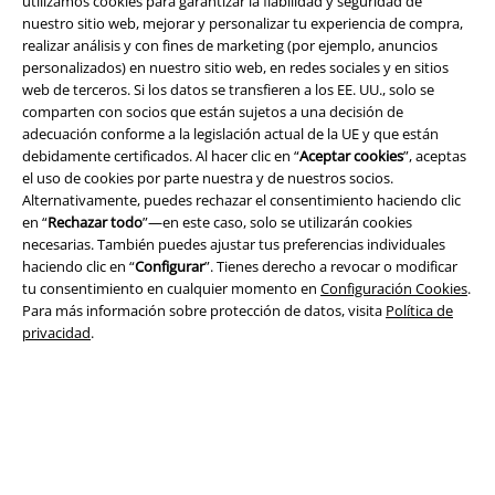
utilizamos cookies para garantizar la fiabilidad y seguridad de
nuestro sitio web, mejorar y personalizar tu experiencia de compra,
realizar análisis y con fines de marketing (por ejemplo, anuncios
personalizados) en nuestro sitio web, en redes sociales y en sitios
web de terceros. Si los datos se transfieren a los EE. UU., solo se
Legal
comparten con socios que están sujetos a una decisión de
adecuación conforme a la legislación actual de la UE y que están
Términos y Condiciones
debidamente certificados. Al hacer clic en “
Aceptar cookies
”, aceptas
el uso de cookies por parte nuestra y de nuestros socios.
Aviso Legal
Alternativamente, puedes rechazar el consentimiento haciendo clic
en “
Rechazar todo
”—en este caso, solo se utilizarán cookies
necesarias. También puedes ajustar tus preferencias individuales
Ley protección de datos
haciendo clic en “
Configurar
”. Tienes derecho a revocar o modificar
tu consentimiento en cualquier momento en
Configuración Cookies
.
Eliminación de residuos y protección del medioambiente
Para más información sobre protección de datos, visita
Política de
privacidad
.
Declaración de Conformidad
Información sobre accesibilidad
Configuración Cookies
Cancelar pedido