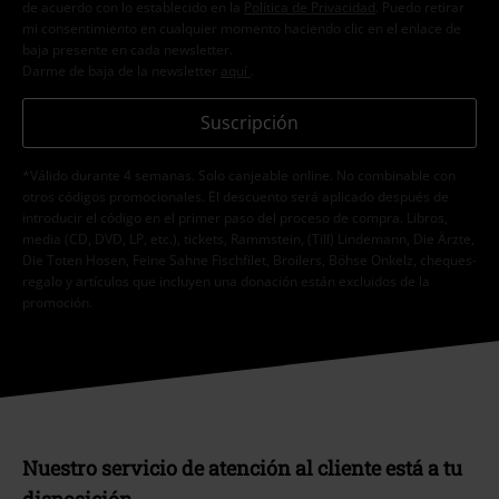
de acuerdo con lo establecido en la
Política de Privacidad
. Puedo retirar
mi consentimiento en cualquier momento haciendo clic en el enlace de
baja presente en cada newsletter.
Darme de baja de la newsletter
aquí
.
Suscripción
*Válido durante 4 semanas. Solo canjeable online. No combinable con
otros códigos promocionales. El descuento será aplicado después de
introducir el código en el primer paso del proceso de compra. Libros,
media (CD, DVD, LP, etc.), tickets, Rammstein, (Till) Lindemann, Die Ärzte,
Die Toten Hosen, Feine Sahne Fischfilet, Broilers, Böhse Onkelz, cheques-
regalo y artículos que incluyen una donación están excluidos de la
promoción.
Nuestro servicio de atención al cliente está a tu