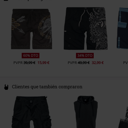
49811 Lingen
Sexo
Hombre
Germany
www.emp.de
60% DTO
34% DTO
PVPR
39,99 €
15,99 €
PVPR
49,99 €
32,99 €
PV
Clientes que también compraron