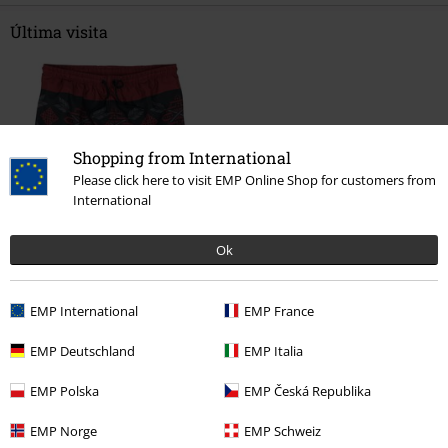
Última visita
Shopping from International
Please click here to visit EMP Online Shop for customers from
International
61% DTO
Ok
PVPR
34,99 €
13,59 €
EMP International
EMP France
Más categorías. Más opciones
EMP Deutschland
EMP Italia
Marcas Ropa
Hombre
EMP Polska
EMP Česká Republika
Marcas Ropa
Marcas by EMP
Hombre
Black Premium by EMP
Ropa
Bañadores
EMP Norge
EMP Schweiz