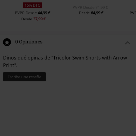
15% DTO
PVPR
Desde
74,99 €
PVPR
Desde
44,99 €
64,99 €
PV
Desde
37,99 €
Desde
0 Opiniones
Dinos qué opinas de "Tricolor Swim Shorts with Arrow
Print".
Escribe una reseña