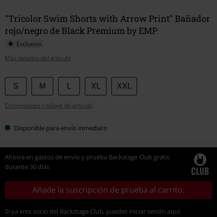
"Tricolor Swim Shorts with Arrow Print" Bañador
rojo/negro de Black Premium by EMP
Exclusivo
Más detalles del artículo
Elige
S
M
L
XL
XXL
tu
Dimensiones y tallaje de artículo
talla
Disponible para envío inmediato
Ahorra en gastos de envío y prueba Backstage Club gratis
durante 30 días
Añade la suscripción de prueba al carrito.
Si ya eres socio del Backstage Club, puedes iniciar sesión aquí: