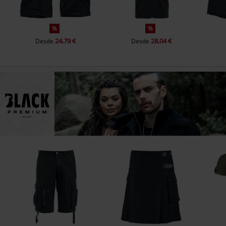
%
%
24,79 €
28,04 €
Desde
Desde