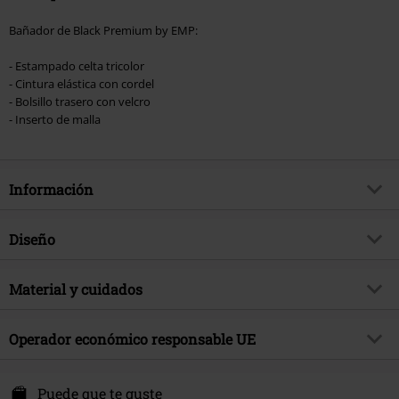
Bañador de Black Premium by EMP:
- Estampado celta tricolor
- Cintura elástica con cordel
- Bolsillo trasero con velcro
- Inserto de malla
Información
Artículo no.
539929
Diseño
Título
Tricolor Swim Shorts with Arrow
Print
Tipo de producto
Bañador
Material y cuidados
Brand
Black Premium by EMP
Patrón
Liso
Material Externo
100% poliéster
Exclusivo
Si
Color
Operador económico responsable UE
rojo/negro
Instrucciones de cuidado
Lavado a Máquina
tema producto
Básicos
E.M.P. Merchandising Handelsgesellschaft mbH
Fecha de lanzamiento
1/8/24
Darmer Esch 70 a
Puede que te guste