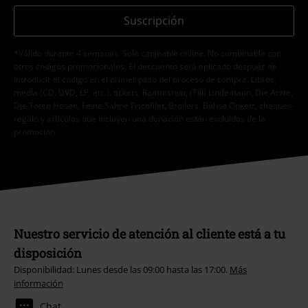
Suscripción
*Válido durante 4 semanas. Solo canjeable online. No combinable con
otros códigos promocionales. El descuento será aplicado después de
introducir el código en el primer paso del proceso de compra. Libros,
media (CD, DVD, LP, etc.), tickets, Rammstein, (Till) Lindemann, Die Ärzte,
Die Toten Hosen, Feine Sahne Fischfilet, Broilers, Böhse Onkelz, cheques-
regalo y artículos que incluyen una donación están excluidos de la
promoción.
Nuestro servicio de atención al cliente está a tu
disposición
Disponibilidad: Lunes desde las 09:00 hasta las 17:00.
Más
información
Chat