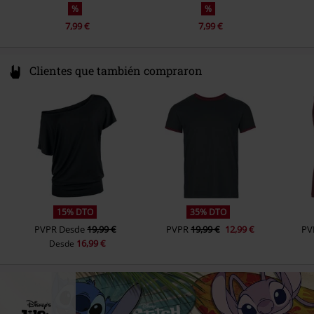
%
%
7,99 €
7,99 €
Clientes que también compraron
15% DTO
35% DTO
PVPR
Desde
19,99 €
PVPR
19,99 €
12,99 €
PV
16,99 €
Desde