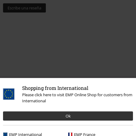
Escribe una reseña
Shopping from International
Más categorías. Más opciones
Please click here to visit EMP Online Shop for customers from
Películas & TV
Películas & TV
Películas
Accesorios
International
Ofertas %
Mujer
Accesorios
Ok
Películas & TV
Disney
Accesorios
Bufandas & Bandanas
EMP International
EMP France