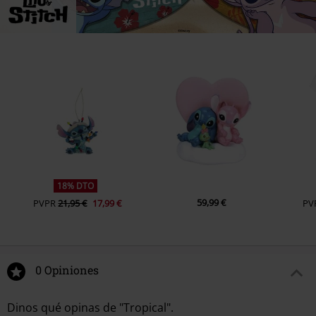
18% DTO
59,99 €
PVPR
21,95 €
17,99 €
PV
0 Opiniones
Dinos qué opinas de "Tropical".