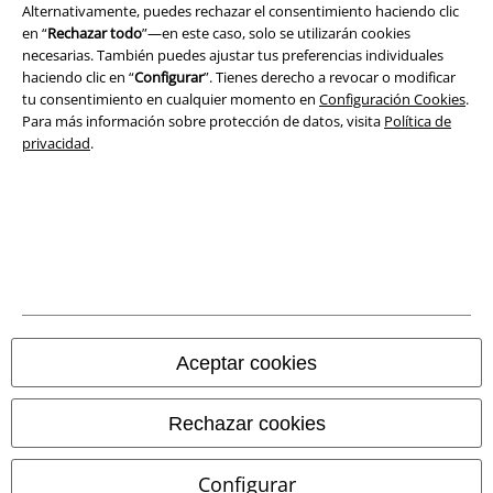
Alternativamente, puedes rechazar el consentimiento haciendo clic
Legal
en “
Rechazar todo
”—en este caso, solo se utilizarán cookies
necesarias. También puedes ajustar tus preferencias individuales
Términos y Condiciones
haciendo clic en “
Configurar
”. Tienes derecho a revocar o modificar
tu consentimiento en cualquier momento en
Configuración Cookies
.
Aviso Legal
Para más información sobre protección de datos, visita
Política de
privacidad
.
Ley protección de datos
Eliminación de residuos y protección del medioambiente
Declaración de Conformidad
Información sobre accesibilidad
Configuración Cookies
Aceptar cookies
Cancelar pedido
Rechazar cookies
Todos los precios incluyen el IVA pero no los
gastos de transporte
Configurar
© 1986-2026 E.M.P. Merchandising HGmbH