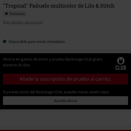
"Tropical" Pañuelo multicolor de Lilo & Stitch
Exclusivo
Más detalles del artículo
Elige
Disponible para envío inmediato
tu
talla
Ahorra en gastos de envío y prueba Backstage Club gratis
durante 30 días
Añade la suscripción de prueba al carrito.
Si ya eres socio del Backstage Club, puedes iniciar sesión aquí:
Accede ahora