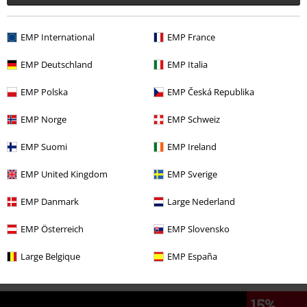
EMP International
EMP France
PVPR
49,90 €
43,99 €
EMP Deutschland
EMP Italia
EMP Polska
EMP Česká Republika
Más categorías. Más opciones
EMP Norge
EMP Schweiz
Películas & TV
Ropa
Bañadores
Pantalones Cortos de Baño
EMP Suomi
EMP Ireland
Películas & TV
Películas & TV
El pequeño topo
EMP United Kingdom
EMP Sverige
Películas & TV
Películas & TV
Series TV
Ropa
Bañadores
EMP Danmark
Large Nederland
Ropa
Bañadores
Pantalones Cortos de Baño
EMP Österreich
EMP Slovensko
Ropa & accesorios
Pantalones
Large Belgique
EMP España
15%