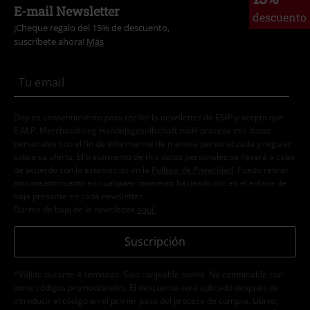
E-mail Newsletter
descuento
¡Cheque regalo del 15% de descuento,
suscríbete ahora!
Más
Doy mi consentimiento para recibir la newsletter de EMP y acepto que
E.M.P. Merchandising Handelsgesellschaft mbH procese mis datos
personales con el fin de informarme de manera personalizada y regular
sobre su oferta. El tratamiento de mis datos personales se llevará a cabo
de acuerdo con lo establecido en la
Política de Privacidad
. Puedo retirar
mi consentimiento en cualquier momento haciendo clic en el enlace de
baja presente en cada newsletter.
Darme de baja de la newsletter
aquí
.
Suscripción
*Válido durante 4 semanas. Solo canjeable online. No combinable con
otros códigos promocionales. El descuento será aplicado después de
introducir el código en el primer paso del proceso de compra. Libros,