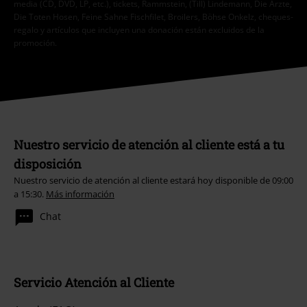
media (CD, DVD, LP, etc.), tickets, Rammstein, (Till) Lindemann, Die Ärzte,
Die Toten Hosen, Feine Sahne Fischfilet, Broilers, Böhse Onkelz, cheques-
regalo y artículos que incluyen una donación están excluidos de la
promoción.
Nuestro servicio de atención al cliente está a tu
disposición
Nuestro servicio de atención al cliente estará hoy disponible de 09:00
a 15:30.
Más información
Chat
Servicio Atención al Cliente