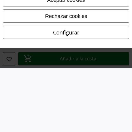
Ley protección de datos
Rechazar cookies
Eliminación de residuos y protección del medioambiente
Declaración de Conformidad
Configurar
Información sobre accesibilidad
Configuración Cookies
Añadir a la cesta
Cancelar pedido
Todos los precios incluyen el IVA pero no los
gastos de transporte
© 1986-2026 E.M.P. Merchandising HGmbH
Tiendas EMP online