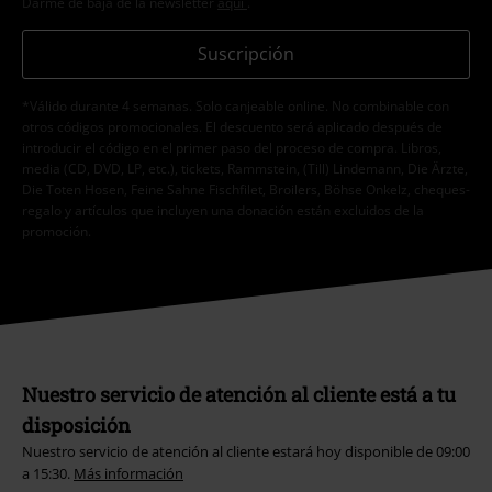
Darme de baja de la newsletter
aquí
.
Suscripción
*Válido durante 4 semanas. Solo canjeable online. No combinable con
otros códigos promocionales. El descuento será aplicado después de
introducir el código en el primer paso del proceso de compra. Libros,
media (CD, DVD, LP, etc.), tickets, Rammstein, (Till) Lindemann, Die Ärzte,
Die Toten Hosen, Feine Sahne Fischfilet, Broilers, Böhse Onkelz, cheques-
regalo y artículos que incluyen una donación están excluidos de la
promoción.
Nuestro servicio de atención al cliente está a tu
disposición
Nuestro servicio de atención al cliente estará hoy disponible de 09:00
a 15:30.
Más información