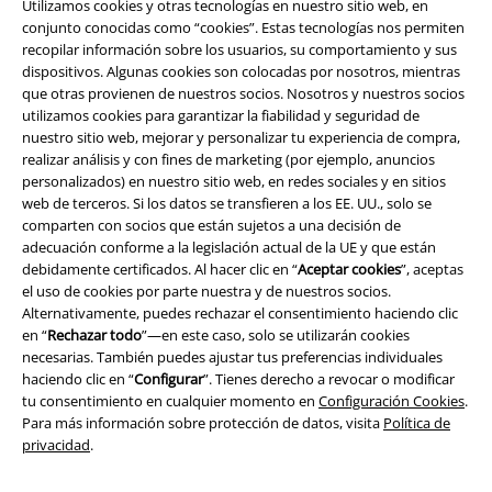
Utilizamos cookies y otras tecnologías en nuestro sitio web, en
conjunto conocidas como “cookies”. Estas tecnologías nos permiten
recopilar información sobre los usuarios, su comportamiento y sus
A Warner Music Group Company
dispositivos. Algunas cookies son colocadas por nosotros, mientras
que otras provienen de nuestros socios. Nosotros y nuestros socios
utilizamos cookies para garantizar la fiabilidad y seguridad de
nuestro sitio web, mejorar y personalizar tu experiencia de compra,
realizar análisis y con fines de marketing (por ejemplo, anuncios
personalizados) en nuestro sitio web, en redes sociales y en sitios
web de terceros. Si los datos se transfieren a los EE. UU., solo se
Seguridad
comparten con socios que están sujetos a una decisión de
adecuación conforme a la legislación actual de la UE y que están
debidamente certificados. Al hacer clic en “
Aceptar cookies
”, aceptas
el uso de cookies por parte nuestra y de nuestros socios.
Alternativamente, puedes rechazar el consentimiento haciendo clic
en “
Rechazar todo
”—en este caso, solo se utilizarán cookies
necesarias. También puedes ajustar tus preferencias individuales
haciendo clic en “
Configurar
”. Tienes derecho a revocar o modificar
tu consentimiento en cualquier momento en
Configuración Cookies
.
Para más información sobre protección de datos, visita
Política de
privacidad
.