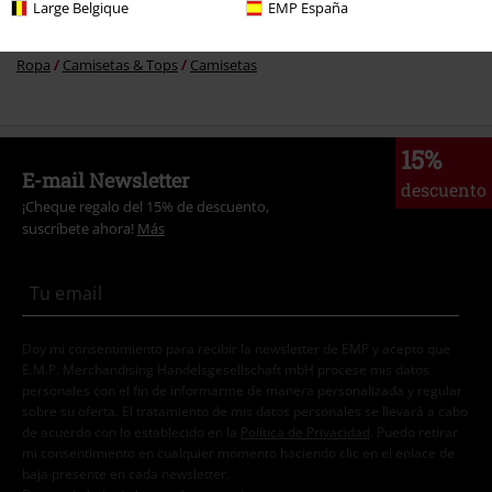
Large Belgique
EMP España
Ropa & accesorios
Tops
Camisetas
Ropa
Camisetas & Tops
Camisetas
15%
E-mail Newsletter
descuento
¡Cheque regalo del 15% de descuento,
suscríbete ahora!
Más
Doy mi consentimiento para recibir la newsletter de EMP y acepto que
E.M.P. Merchandising Handelsgesellschaft mbH procese mis datos
personales con el fin de informarme de manera personalizada y regular
sobre su oferta. El tratamiento de mis datos personales se llevará a cabo
de acuerdo con lo establecido en la
Política de Privacidad
. Puedo retirar
mi consentimiento en cualquier momento haciendo clic en el enlace de
baja presente en cada newsletter.