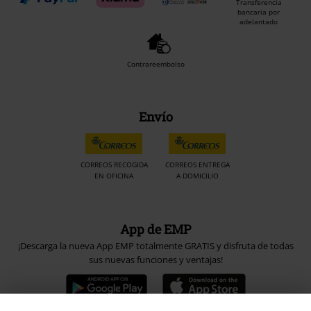
Transferencia
bancaria por
adelantado
Contrareembolso
Envío
CORREOS RECOGIDA
CORREOS ENTREGA
EN OFICINA
A DOMICILIO
App de EMP
¡Descarga la nueva App EMP totalmente GRATIS y disfruta de todas
sus nuevas funciones y ventajas!