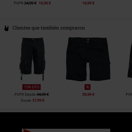
PVPR
24,99 €
16,99 €
16,99 €
Clientes que también compraron
15% DTO
%
PVPR
Desde
44,99 €
59,99 €
PV
37,99 €
Desde