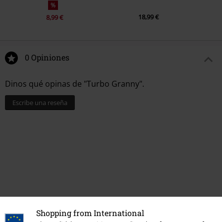
%
18,99 €
8,99 €
0 Opiniones
Dinos qué opinas de "Turbo Granny".
Escribe una reseña
Shopping from International