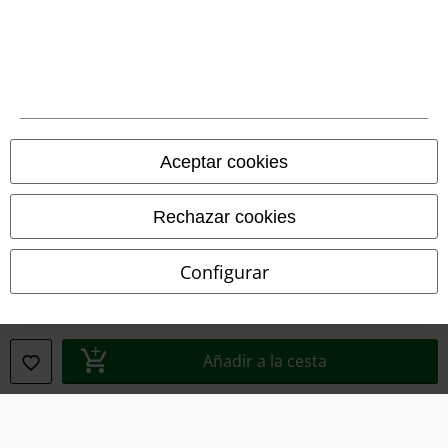
Legal
Términos y Condiciones
Aviso Legal
Aceptar cookies
Ley protección de datos
Eliminación de residuos y protección del medioambiente
Rechazar cookies
Declaración de Conformidad
Configurar
Información sobre accesibilidad
Configuración Cookies
Añadir a la cesta
Cancelar pedido
Todos los precios incluyen el IVA pero no los
gastos de transporte