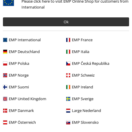
Please click here to visit EMP Online Shop for customers from
Última visita
International
Ok
EMP International
EMP France
EMP Deutschland
EMP Italia
15% DTO
EMP Polska
EMP Česká Republika
PVPR
19,99 €
16,99 €
EMP Norge
EMP Schweiz
EMP Suomi
EMP Ireland
Más categorías. Más opciones
EMP United Kingdom
EMP Sverige
Películas & TV
Ropa
Camisetas & Tops
Camisetas
EMP Danmark
Large Nederland
Películas & TV
Películas & TV
Dan Da Dan
EMP Österreich
EMP Slovensko
Películas & TV
Películas & TV
Series TV
Ropa
Camisetas