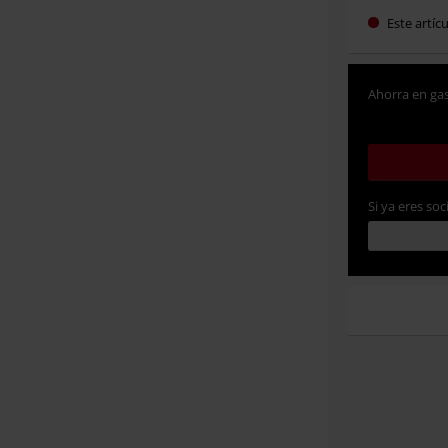
Este artíc
Ahorra en gas
Si ya eres soc