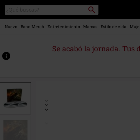
Ir al
Buscar
Buscar
contenido
en
principal
el
catálogo
Nuevo
Band Merch
Entretenimiento
Marcas
Estilo de vida
Muje
Se acabó la jornada. Tus 
https://www.emp-
online.es/p/twilight-
orchestra-
-
-
legacy-
of-
the-
dark-
lands/451562St.html