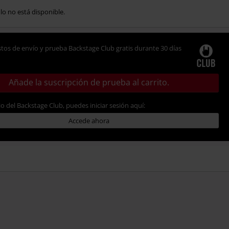
ulo no está disponible.
tos de envío y prueba Backstage Club gratis durante 30 días
Añade la suscripción de prueba al carrito.
io del Backstage Club, puedes iniciar sesión aquí:
Accede ahora