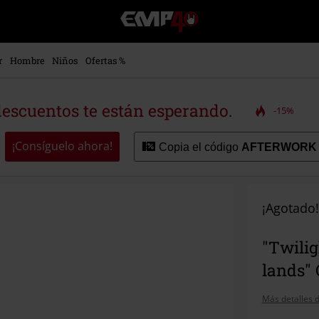
EMP
-
Música,
Películas,
r
Hombre
Niños
Ofertas %
TV
&
Gaming
descuentos te están esperando.
-15%
Merch
-
Ropa
¡Consíguelo ahora!
Copia el código
AFTERWORK
Alternativa
¡Agotado!
"Twilig
lands" 
Más detalles d