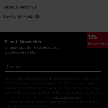
Ofertas %
Media
CDs
Band Merch
Media
CDs
15%
E-mail Newsletter
descuento
¡Cheque regalo del 15% de descuento,
suscríbete ahora!
Más
Doy mi consentimiento para recibir la newsletter de EMP y acepto que
E.M.P. Merchandising Handelsgesellschaft mbH procese mis datos
personales con el fin de informarme de manera personalizada y regular
sobre su oferta. El tratamiento de mis datos personales se llevará a cabo
de acuerdo con lo establecido en la
Política de Privacidad
. Puedo retirar
mi consentimiento en cualquier momento haciendo clic en el enlace de
baja presente en cada newsletter.