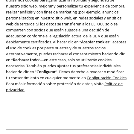
utilizamos cookies para garantizar la fiabilidad y seguridad de
nuestro sitio web, mejorar y personalizar tu experiencia de compra,
realizar análisis y con fines de marketing (por ejemplo, anuncios
Legal
personalizados) en nuestro sitio web, en redes sociales y en sitios
Términos y Condiciones
web de terceros. Si los datos se transfieren a los EE. UU., solo se
comparten con socios que están sujetos a una decisión de
adecuación conforme a la legislación actual de la UE y que están
Aviso Legal
debidamente certificados. Al hacer clic en “
Aceptar cookies
”, aceptas
el uso de cookies por parte nuestra y de nuestros socios.
Ley protección de datos
Alternativamente, puedes rechazar el consentimiento haciendo clic
en “
Rechazar todo
”—en este caso, solo se utilizarán cookies
Eliminación de residuos y protección del medioambiente
necesarias. También puedes ajustar tus preferencias individuales
haciendo clic en “
Configurar
”. Tienes derecho a revocar o modificar
Declaración de Conformidad
tu consentimiento en cualquier momento en
Configuración Cookies
.
Para más información sobre protección de datos, visita
Política de
privacidad
.
Información sobre accesibilidad
Configuración Cookies
Cancelar pedido
Todos los precios incluyen el IVA pero no los
gastos de transporte