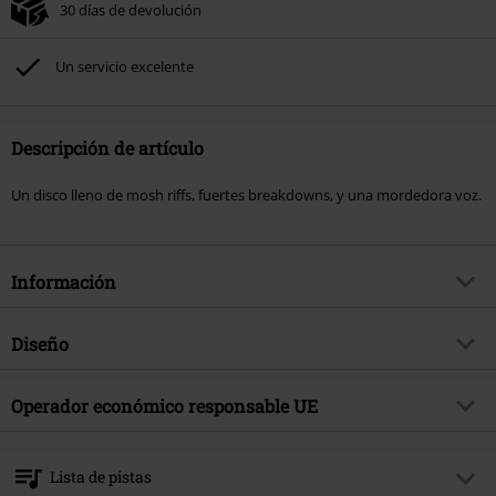
30 días de devolución
Un servicio excelente
Descripción de artículo
Un disco lleno de mosh riffs, fuertes breakdowns, y una mordedora voz.
Información
Artículo no.
570095
Diseño
Título
Umbilical
Tipo de producto
CD
Género Musical
Operador económico responsable UE
Grunge
Media - Formato 1-3
CD
tema producto
Bandas
375 Media GmbH
Schlachthofstraße 36a
Banda
Thou
Lista de pistas
21079 Hamburg