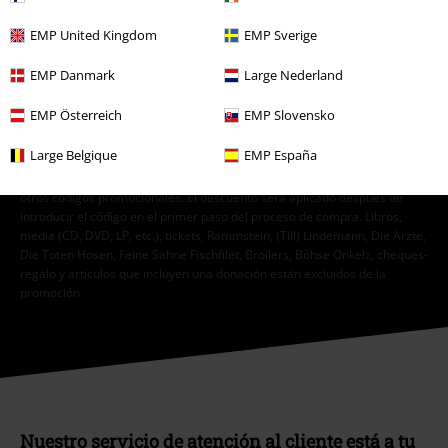
sobre su oferta. El tratamiento de mis datos personales se llevará a cabo
de acuerdo con lo establecido en la
Política de Privacidad
. Puedo retirar
EMP United Kingdom
EMP Sverige
mi consentimiento en cualquier momento haciendo clic en el enlace de
baja presente en cada newsletter.
EMP Danmark
Large Nederland
Darme de baja de la newsletter
aquí
.
EMP Österreich
EMP Slovensko
Suscripción
Large Belgique
EMP España
*Válido durante 4 semanas. Solo canjeable online. No combinable con
otros códigos promocionales. El descuento será aplicado después de
introducir el código en el primer paso del proceso de compra. Libros,
media (CD, DVD, LP, etc.), tickets, Rammstein, (Till) Lindemann, Die Ärzte,
Die Toten Hosen, Feine Sahne Fischfilet, Broilers, Böhse Onkelz, cheques-
regalo y artículos que incluyen una donación están excluidos de la
promoción.
Nuestro servicio de atención al cliente está a tu