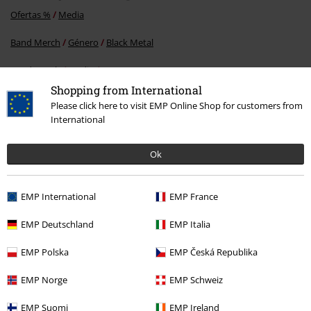
Ofertas %
Media
Band Merch
Género
Black Metal
Band Merch
Media
MCs
Shopping from International
Band Merch
Top Bands
Bathory
Please click here to visit EMP Online Shop for customers from
International
15%
Ok
E-mail Newsletter
descuento
¡Cheque regalo del 15% de descuento,
EMP International
EMP France
suscríbete ahora!
Más
EMP Deutschland
EMP Italia
EMP Polska
EMP Česká Republika
Doy mi consentimiento para recibir la newsletter de EMP y acepto que
EMP Norge
EMP Schweiz
E.M.P. Merchandising Handelsgesellschaft mbH procese mis datos
personales con el fin de informarme de manera personalizada y regular
EMP Suomi
EMP Ireland