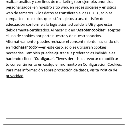
realizar análisis y con fines de marketing (por ejemplo, anuncios
personalizados) en nuestro sitio web, en redes sociales y en sitios
web de terceros. Si los datos se transfieren a los EE. UU., solo se
comparten con socios que están sujetos a una decisión de
adecuación conforme a la legislación actual de la UE y que están
debidamente certificados. Al hacer clic en “
Aceptar cookies
”, aceptas
Legal
el uso de cookies por parte nuestra y de nuestros socios.
Alternativamente, puedes rechazar el consentimiento haciendo clic
Términos y Condiciones
en “
Rechazar todo
”—en este caso, solo se utilizarán cookies
necesarias. También puedes ajustar tus preferencias individuales
Aviso Legal
haciendo clic en “
Configurar
”. Tienes derecho a revocar o modificar
tu consentimiento en cualquier momento en
Configuración Cookies
.
Ley protección de datos
Para más información sobre protección de datos, visita
Política de
privacidad
.
Eliminación de residuos y protección del medioambiente
Declaración de Conformidad
Información sobre accesibilidad
Configuración Cookies