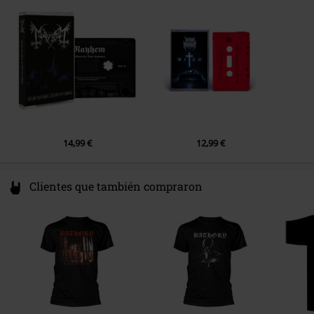
1.
Nocturnal Obeisance
2.
Massacre
3.
Woman Of Dark Desires
4.
Call From The Grave
5.
Equimanthorn
6.
Enter The Eternal Fire
7.
Chariots Of Fire
14,99 €
12,99 €
8.
13 Candles
9.
Of Doom
Clientes que también compraron
10.
Outro