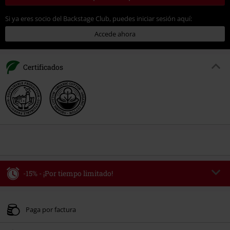
Si ya eres socio del Backstage Club, puedes iniciar sesión aquí:
Accede ahora
Certificados
-15% - ¡Por tiempo limitado!
Código
WEEKEND
Copia el código
Válido hasta 8/9/26
Paga por factura
Solo online. Pedido mínimo 49,99 €.