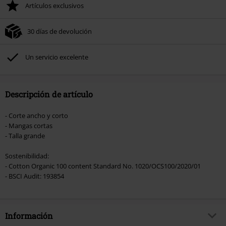
Artículos exclusivos
Tras introducir el código, el descuento se deducirá automáticamente al final
del pedido.
30 días de devolución
No acumulable con otras promociones Códigos promocionales.. Quedan
excluidos de este descuento: libros, artículos multimedia, entradas,
Rammstein, (Till) Lindemann, Böhse Onkelz, Broilers, Die Ärzte, Die Toten
Un servicio excelente
Hosen, Metality, Funko Pop!, vales regalo y artículos que incluyan una
donación.
Descripción de artículo
- Corte ancho y corto
- Mangas cortas
- Talla grande
Sostenibilidad:
- Cotton Organic 100 content Standard No. 1020/OCS100/2020/01
- BSCI Audit: 193854
Información