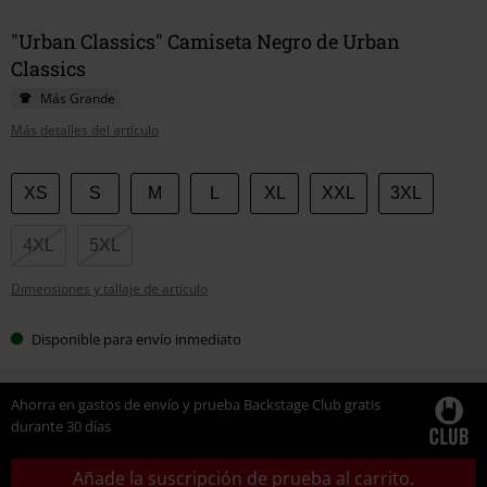
"Urban Classics" Camiseta Negro de Urban
Classics
Más Grande
Más detalles del artículo
Elige
XS
S
M
L
XL
XXL
3XL
tu
talla
4XL
5XL
Dimensiones y tallaje de artículo
Disponible para envío inmediato
Ahorra en gastos de envío y prueba Backstage Club gratis
durante 30 días
Añade la suscripción de prueba al carrito.