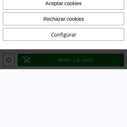
Aceptar cookies
Eliminación de residuos y protección del medioambiente
Rechazar cookies
Declaración de Conformidad
Información sobre accesibilidad
Configurar
Configuración Cookies
Cancelar pedido
Añadir a la cesta
Todos los precios incluyen el IVA pero no los
gastos de transporte
© 1986-2026 E.M.P. Merchandising HGmbH
Tiendas EMP online
EMP International