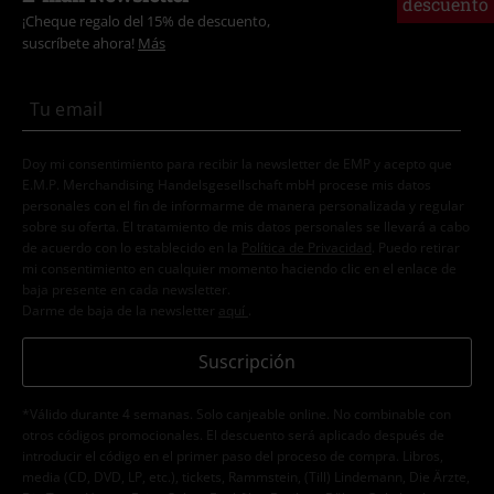
¡Cheque regalo del 15% de descuento,
suscríbete ahora!
Más
Doy mi consentimiento para recibir la newsletter de EMP y acepto que
E.M.P. Merchandising Handelsgesellschaft mbH procese mis datos
personales con el fin de informarme de manera personalizada y regular
sobre su oferta. El tratamiento de mis datos personales se llevará a cabo
de acuerdo con lo establecido en la
Política de Privacidad
. Puedo retirar
mi consentimiento en cualquier momento haciendo clic en el enlace de
baja presente en cada newsletter.
Darme de baja de la newsletter
aquí
.
Suscripción
*Válido durante 4 semanas. Solo canjeable online. No combinable con
otros códigos promocionales. El descuento será aplicado después de
introducir el código en el primer paso del proceso de compra. Libros,
media (CD, DVD, LP, etc.), tickets, Rammstein, (Till) Lindemann, Die Ärzte,
Die Toten Hosen, Feine Sahne Fischfilet, Broilers, Böhse Onkelz, cheques-