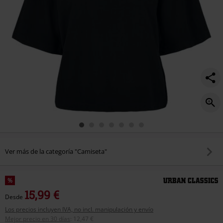
Ver más de la categoría "Camiseta"
%
15,99 €
Desde
Los precios incluyen IVA, no incl. manipulación y envío
Mejor precio en 30 días
:
12,47 €