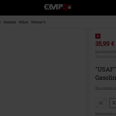
EMP
-
Música,
Películas,
r
Hombre
Niños
Ofertas %
TV
&
Gaming
%
Merch
35,99 €
-
Los precios in
Ropa
Mejor precio e
Alternativa
"USAF"
Gasolin
Más detalles d
Elige
XL
X
tu
Dimensiones y 