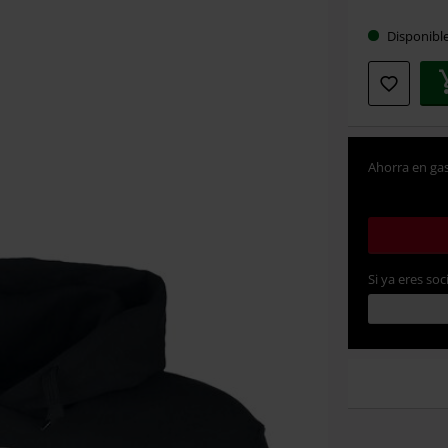
talla
Disponibl
Ahorra en gas
Si ya eres soc