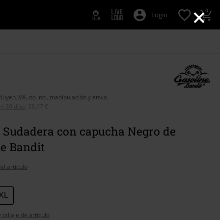
×
0
Login
cluyen IVA, no incl. manipulación y envío
n 30 días
:
28,07 €
 Sudadera con capucha Negro de
e Bandit
el artículo
XL
tallaje de artículo