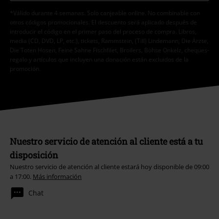
*Válido durante 4 semanas. Solo canjeable online. No combinable con
otros códigos promocionales. El descuento será aplicado después de
introducir el código en el primer paso del proceso de compra. Libros,
media (CD, DVD, LP, etc.), tickets, Rammstein, (Till) Lindemann, Die Ärzte,
Die Toten Hosen, Feine Sahne Fischfilet, Broilers, Böhse Onkelz, cheques-
regalo y artículos que incluyen una donación están excluidos de la
promoción.
Nuestro servicio de atención al cliente está a tu
disposición
Nuestro servicio de atención al cliente estará hoy disponible de 09:00
a 17:00.
Más información
Chat