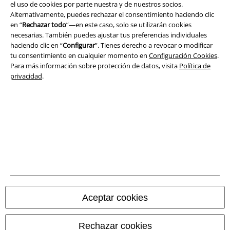
Términos y Condiciones
el uso de cookies por parte nuestra y de nuestros socios.
Alternativamente, puedes rechazar el consentimiento haciendo clic
Aviso Legal
en “
Rechazar todo
”—en este caso, solo se utilizarán cookies
necesarias. También puedes ajustar tus preferencias individuales
haciendo clic en “
Configurar
”. Tienes derecho a revocar o modificar
Ley protección de datos
tu consentimiento en cualquier momento en
Configuración Cookies
.
Para más información sobre protección de datos, visita
Política de
Eliminación de residuos y protección del medioambiente
privacidad
.
Declaración de Conformidad
Información sobre accesibilidad
Configuración Cookies
Cancelar pedido
Todos los precios incluyen el IVA pero no los
gastos de transporte
Aceptar cookies
© 1986-2026 E.M.P. Merchandising HGmbH
Rechazar cookies