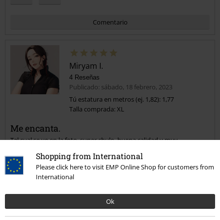
Comentario
Miryam I.
4 Reseñas
Publicado: sábado, 18 febrero, 2023
Tú estatura en metros (ej. 1,82): 1,77
Talla comprada: XL
Enviar comentario
Me encanta.
Tal cual se ve en la foto, super chulo, buena calidad y muy
favorecedor. Talla perfecta.
Shopping from International
Please click here to visit EMP Online Shop for customers from
International
Calidad
Ok
5
Diseño