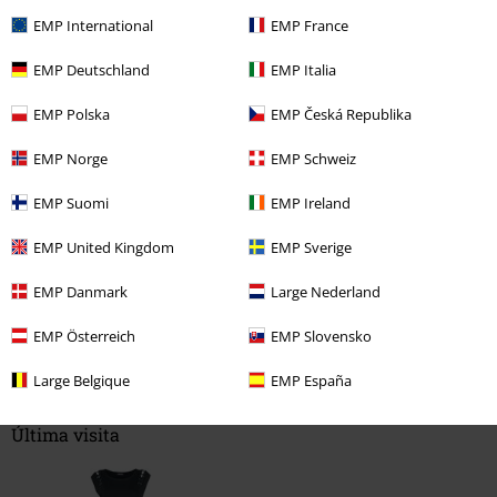
5
EMP International
EMP France
Ajuste
5
Anchura
EMP Deutschland
EMP Italia
Demasiado estrecho
Perfecto
Demasiado ancho
EMP Polska
EMP Česká Republika
Longitud
Demasiado corto
Perfecto
Demasiado largo
EMP Norge
EMP Schweiz
Reseña verificada
EMP Suomi
EMP Ireland
¿Te ha sido útil esta opinión?
EMP United Kingdom
EMP Sverige
EMP Danmark
Large Nederland
EMP Österreich
EMP Slovensko
Comentario
Large Belgique
EMP España
Última visita