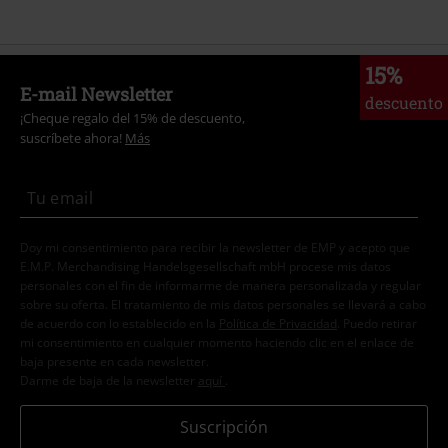
15%
E-mail Newsletter
descuento
¡Cheque regalo del 15% de descuento,
suscríbete ahora!
Más
Doy mi consentimiento para recibir la newsletter de EMP y acepto que
E.M.P. Merchandising Handelsgesellschaft mbH procese mis datos
personales con el fin de informarme de manera personalizada y regular
sobre su oferta. El tratamiento de mis datos personales se llevará a cabo
de acuerdo con lo establecido en la
Política de Privacidad
. Puedo retirar
mi consentimiento en cualquier momento haciendo clic en el enlace de
baja presente en cada newsletter.
Darme de baja de la newsletter
aquí
.
Suscripción