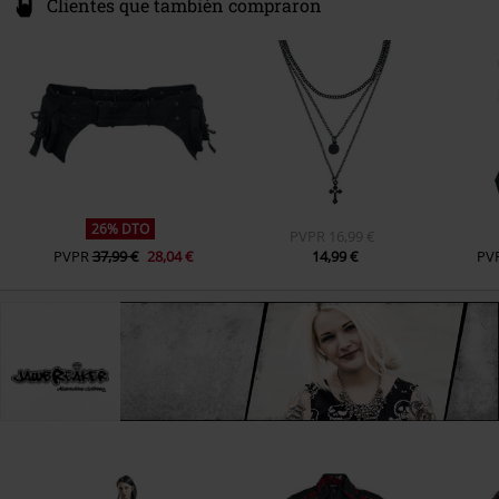
Clientes que también compraron
26% DTO
PVPR
16,99 €
PVPR
37,99 €
28,04 €
14,99 €
PV