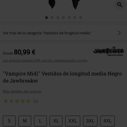
Ver más de la categoría "Vestidos de longitud media"
80,99 €
Desde
Los precios incluyen IVA, no incl. manipulación y envío
"Vampire Midi" Vestidos de longitud media Negro
de Jawbreaker
Más detalles del artículo
(2)
Elige
S
M
L
XL
XXL
3XL
4XL
tu