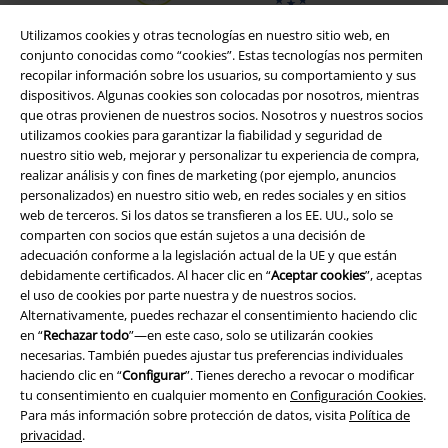
Utilizamos cookies y otras tecnologías en nuestro sitio web, en
conjunto conocidas como “cookies”. Estas tecnologías nos permiten
recopilar información sobre los usuarios, su comportamiento y sus
dispositivos. Algunas cookies son colocadas por nosotros, mientras
que otras provienen de nuestros socios. Nosotros y nuestros socios
utilizamos cookies para garantizar la fiabilidad y seguridad de
nuestro sitio web, mejorar y personalizar tu experiencia de compra,
realizar análisis y con fines de marketing (por ejemplo, anuncios
personalizados) en nuestro sitio web, en redes sociales y en sitios
web de terceros. Si los datos se transfieren a los EE. UU., solo se
Legal
comparten con socios que están sujetos a una decisión de
adecuación conforme a la legislación actual de la UE y que están
Términos y Condiciones
debidamente certificados. Al hacer clic en “
Aceptar cookies
”, aceptas
el uso de cookies por parte nuestra y de nuestros socios.
Aviso Legal
Alternativamente, puedes rechazar el consentimiento haciendo clic
en “
Rechazar todo
”—en este caso, solo se utilizarán cookies
Ley protección de datos
necesarias. También puedes ajustar tus preferencias individuales
haciendo clic en “
Configurar
”. Tienes derecho a revocar o modificar
Eliminación de residuos y protección del medioambiente
tu consentimiento en cualquier momento en
Configuración Cookies
.
Para más información sobre protección de datos, visita
Política de
privacidad
.
Declaración de Conformidad