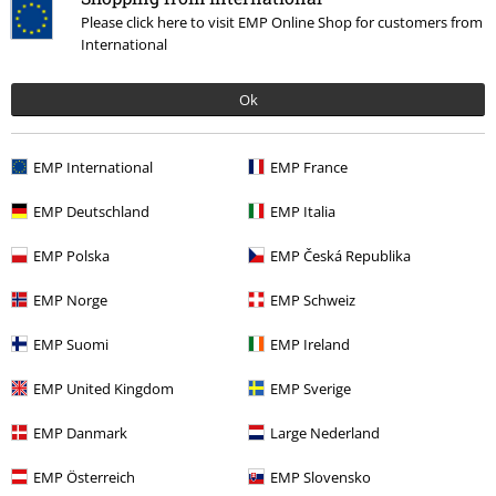
Please click here to visit EMP Online Shop for customers from
International
Más categorías. Más opciones
Tallas Grandes
Mujer
Vestidos
Vestidos Cortos
Ok
Ropa & accesorios
Una pieza
Vestidos
EMP International
EMP France
Tallas Grandes
Vestidos
Vestidos Cortos
EMP Deutschland
EMP Italia
Ropa
Vestidos
Vestidos Cortos
EMP Polska
EMP Česká Republika
Estilos
Ropa negra
Vestidos negros
EMP Norge
EMP Schweiz
EMP Suomi
EMP Ireland
15%
E-mail Newsletter
EMP United Kingdom
EMP Sverige
descuento
¡Cheque regalo del 15% de descuento,
EMP Danmark
Large Nederland
suscríbete ahora!
Más
EMP Österreich
EMP Slovensko