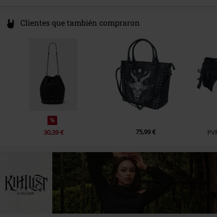
Clientes que también compraron
%
75,99 €
30,39 €
PV