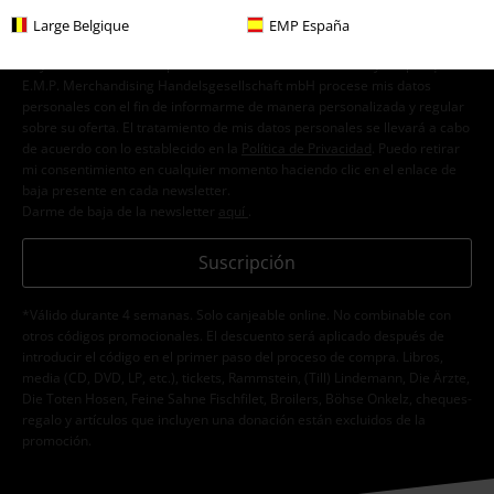
Large Belgique
EMP España
Doy mi consentimiento para recibir la newsletter de EMP y acepto que
E.M.P. Merchandising Handelsgesellschaft mbH procese mis datos
personales con el fin de informarme de manera personalizada y regular
sobre su oferta. El tratamiento de mis datos personales se llevará a cabo
de acuerdo con lo establecido en la
Política de Privacidad
. Puedo retirar
mi consentimiento en cualquier momento haciendo clic en el enlace de
baja presente en cada newsletter.
Darme de baja de la newsletter
aquí
.
Suscripción
*Válido durante 4 semanas. Solo canjeable online. No combinable con
otros códigos promocionales. El descuento será aplicado después de
introducir el código en el primer paso del proceso de compra. Libros,
media (CD, DVD, LP, etc.), tickets, Rammstein, (Till) Lindemann, Die Ärzte,
Die Toten Hosen, Feine Sahne Fischfilet, Broilers, Böhse Onkelz, cheques-
regalo y artículos que incluyen una donación están excluidos de la
promoción.