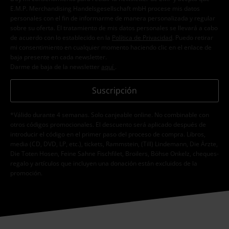
E.M.P. Merchandising Handelsgesellschaft mbH procese mis datos
personales con el fin de informarme de manera personalizada y regular
sobre su oferta. El tratamiento de mis datos personales se llevará a cabo
de acuerdo con lo establecido en la
Política de Privacidad
. Puedo retirar
mi consentimiento en cualquier momento haciendo clic en el enlace de
baja presente en cada newsletter.
Darme de baja de la newsletter
aquí
.
Suscripción
*Válido durante 4 semanas. Solo canjeable online. No combinable con
otros códigos promocionales. El descuento será aplicado después de
introducir el código en el primer paso del proceso de compra. Libros,
media (CD, DVD, LP, etc.), tickets, Rammstein, (Till) Lindemann, Die Ärzte,
Die Toten Hosen, Feine Sahne Fischfilet, Broilers, Böhse Onkelz, cheques-
regalo y artículos que incluyen una donación están excluidos de la
promoción.