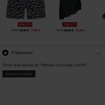
60% DTO
25% DTO
PVPR
39,99 €
15,99 €
PVPR
49,99 €
37,39 €
0 Opiniones
Dinos qué opinas de "Vestido con enaje croché".
Escribe una reseña