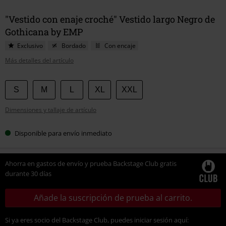
"Vestido con enaje croché" Vestido largo Negro de
Gothicana by EMP
Exclusivo
Bordado
Con encaje
Más detalles del artículo
Elige
S
M
L
XL
XXL
tu
Dimensiones y tallaje de artículo
talla
Disponible para envío inmediato
Ahorra en gastos de envío y prueba Backstage Club gratis
durante 30 días
Añade la suscripción de prueba al carrito.
Si ya eres socio del Backstage Club, puedes iniciar sesión aquí: