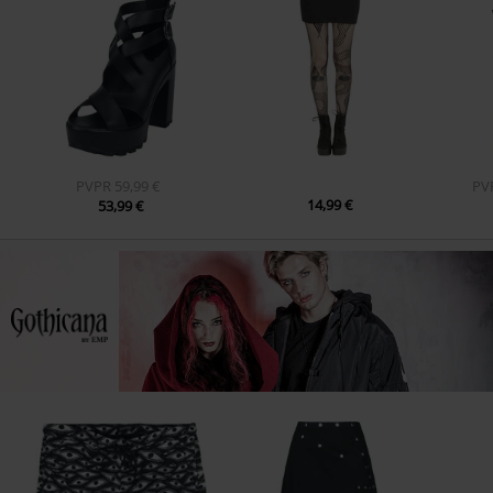
PVPR
59,99 €
PV
14,99 €
53,99 €