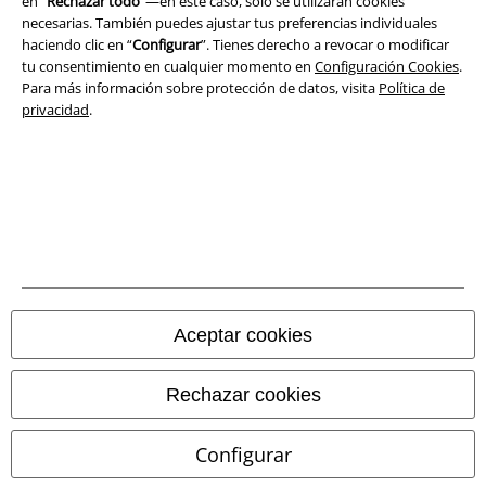
en “
Rechazar todo
”—en este caso, solo se utilizarán cookies
necesarias. También puedes ajustar tus preferencias individuales
haciendo clic en “
Configurar
”. Tienes derecho a revocar o modificar
tu consentimiento en cualquier momento en
Configuración Cookies
.
Para más información sobre protección de datos, visita
Política de
privacidad
.
Legal
Términos y Condiciones
Aviso Legal
Ley protección de datos
Aceptar cookies
Eliminación de residuos y protección del medioambiente
Rechazar cookies
Declaración de Conformidad
Configurar
Información sobre accesibilidad