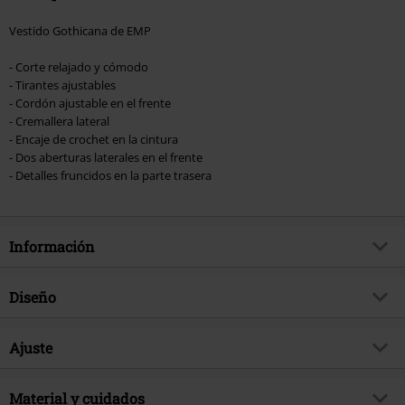
Vestido Gothicana de EMP
- Corte relajado y cómodo
- Tirantes ajustables
- Cordón ajustable en el frente
- Cremallera lateral
- Encaje de crochet en la cintura
- Dos aberturas laterales en el frente
- Detalles fruncidos en la parte trasera
Información
Artículo no.
575275
Diseño
Título
Vestido con enaje croché
Tipo de producto
Vestido largo
Brand
Ajuste
Gothicana by EMP
Tipo de vestido
Vestidos verano
Exclusivo
Si
Características especiales
Hendidura caminar, Inserto
Tipo de correa
Material y cuidados
Tirantes finos
tema producto
Look Gótico