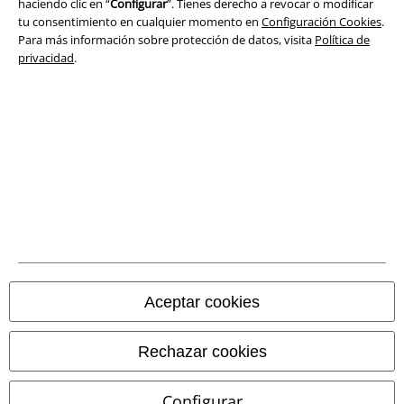
haciendo clic en “
Configurar
”. Tienes derecho a revocar o modificar
tu consentimiento en cualquier momento en
Configuración Cookies
.
Ley protección de datos
Para más información sobre protección de datos, visita
Política de
privacidad
.
Eliminación de residuos y protección del medioambiente
Declaración de Conformidad
Información sobre accesibilidad
Configuración Cookies
Cancelar pedido
Todos los precios incluyen el IVA pero no los
gastos de transporte
Aceptar cookies
© 1986-2026 E.M.P. Merchandising HGmbH
Rechazar cookies
Configurar
Tiendas EMP online