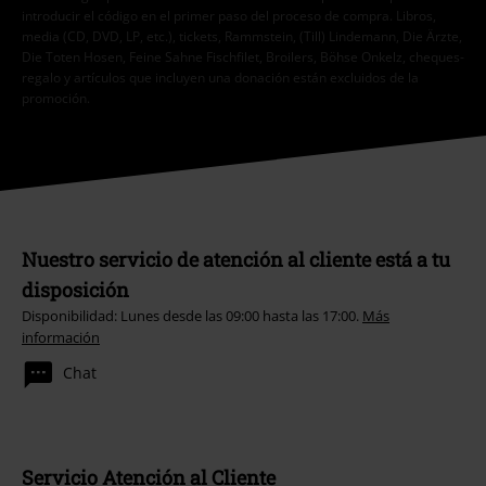
introducir el código en el primer paso del proceso de compra. Libros,
media (CD, DVD, LP, etc.), tickets, Rammstein, (Till) Lindemann, Die Ärzte,
Die Toten Hosen, Feine Sahne Fischfilet, Broilers, Böhse Onkelz, cheques-
regalo y artículos que incluyen una donación están excluidos de la
promoción.
Nuestro servicio de atención al cliente está a tu
disposición
Disponibilidad: Lunes desde las 09:00 hasta las 17:00.
Más
información
Chat
Servicio Atención al Cliente