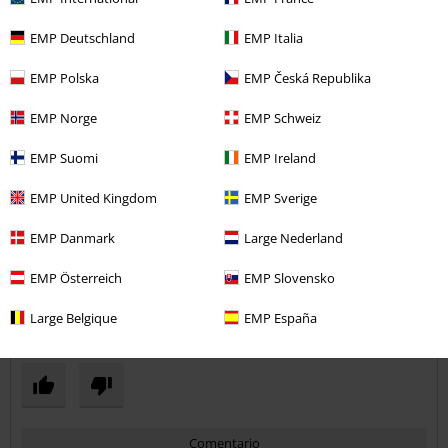
EMP Deutschland
EMP Italia
EMP Polska
EMP Česká Republika
Calidad
EMP Norge
EMP Schweiz
5
Diseño
EMP Suomi
EMP Ireland
5
Ajuste
5
Anchura
EMP United Kingdom
EMP Sverige
Demasiado estrecho
Perfecto
Demasiado ancho
EMP Danmark
Large Nederland
Longitud
EMP Österreich
EMP Slovensko
Demasiado corto
Perfecto
Demasiado largo
Large Belgique
EMP España
Reseña verificada
¿Te ha sido útil esta opinión?
Comentario