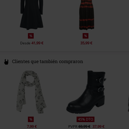
%
%
41,99 €
35,99 €
Desde
Clientes que también compraron
%
45% DTO
7,99 €
PVPR
69,99 €
37,99 €