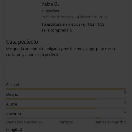
Yaiza G.
1 Reseñas
Publicado: martes, 14 diciembre, 2021
Tú estatura en metros (ej. 1,82): 1,59
Talla comprada: L
Enviar comentario
Casi perfecto
Me queda un poquito holgado y me fue muy largo, pero me lo
cortaron y ahora está perfecto
Calidad
5
Diseño
4
Ajuste
4
Anchura
Demasiado estrecho
Perfecto
Demasiado ancho
Longitud