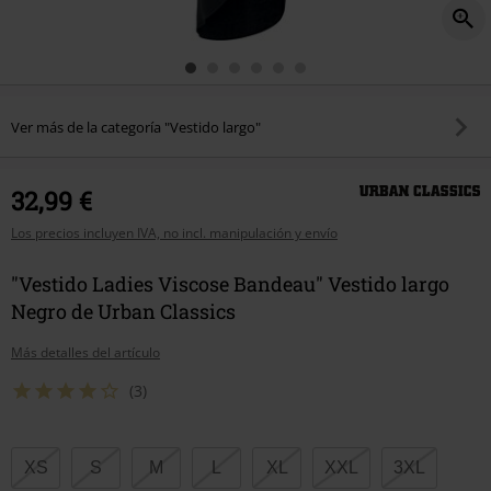
Ver más de la categoría "Vestido largo"
32,99 €
Los precios incluyen IVA, no incl. manipulación y envío
"Vestido Ladies Viscose Bandeau" Vestido largo
Negro de Urban Classics
Más detalles del artículo
(3)
Elige
XS
S
M
L
XL
XXL
3XL
tu