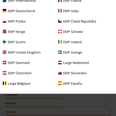
EMP International
EMP France
Comentario
EMP Deutschland
EMP Italia
EMP Polska
EMP Česká Republika
Nuria R.
159 Reseñas
EMP Norge
EMP Schweiz
Publicado: jueves, 3 octubre, 2019
Tú estatura en metros (ej. 1,82): 1,60
EMP Suomi
EMP Ireland
Talla comprada: XL
EMP United Kingdom
EMP Sverige
Enviar comentario
Correcto.
EMP Danmark
Large Nederland
Vestido cómodo y fácil de llevar. Para ir muy informal o a la playa. Es
muy fresco.
EMP Österreich
EMP Slovensko
Large Belgique
EMP España
Calidad
3
Diseño
3
Ajuste