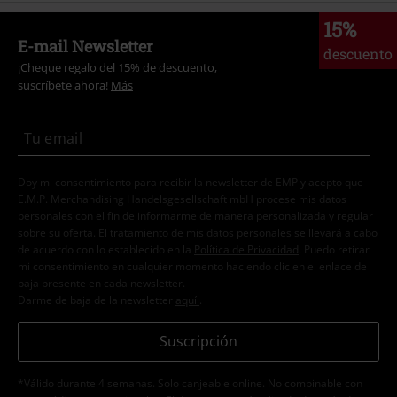
15%
E-mail Newsletter
descuento
¡Cheque regalo del 15% de descuento,
suscríbete ahora!
Más
Doy mi consentimiento para recibir la newsletter de EMP y acepto que
E.M.P. Merchandising Handelsgesellschaft mbH procese mis datos
personales con el fin de informarme de manera personalizada y regular
sobre su oferta. El tratamiento de mis datos personales se llevará a cabo
de acuerdo con lo establecido en la
Política de Privacidad
. Puedo retirar
mi consentimiento en cualquier momento haciendo clic en el enlace de
baja presente en cada newsletter.
Darme de baja de la newsletter
aquí
.
Suscripción
*Válido durante 4 semanas. Solo canjeable online. No combinable con