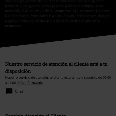
otros códigos promocionales. El descuento será aplicado después de
introducir el código en el primer paso del proceso de compra. Libros,
media (CD, DVD, LP, etc.), tickets, Rammstein, (Till) Lindemann, Die Ärzte,
Die Toten Hosen, Feine Sahne Fischfilet, Broilers, Böhse Onkelz, cheques-
regalo y artículos que incluyen una donación están excluidos de la
promoción.
Nuestro servicio de atención al cliente está a tu
disposición
Nuestro servicio de atención al cliente estará hoy disponible de 09:00
a 17:00.
Más información
Chat