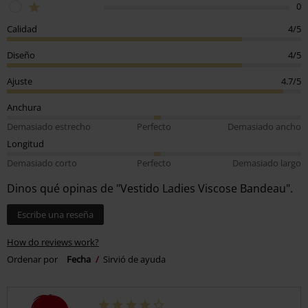
0
Calidad
4/5
Diseño
4/5
Ajuste
4.7/5
Anchura
Demasiado estrecho
Perfecto
Demasiado ancho
Longitud
Demasiado corto
Perfecto
Demasiado largo
Dinos qué opinas de "Vestido Ladies Viscose Bandeau".
Escribe una reseña
How do reviews work?
Ordenar por
Fecha
Sirvió de ayuda