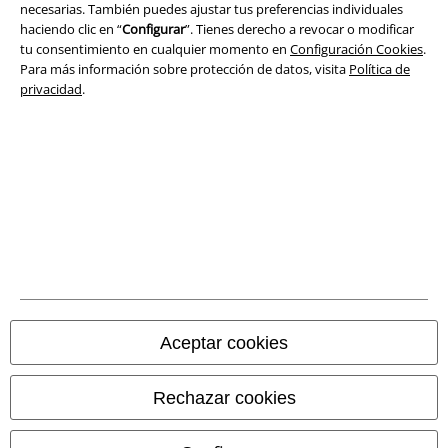
Aviso Legal
necesarias. También puedes ajustar tus preferencias individuales
haciendo clic en “
Configurar
”. Tienes derecho a revocar o modificar
Ley protección de datos
tu consentimiento en cualquier momento en
Configuración Cookies
.
Para más información sobre protección de datos, visita
Política de
privacidad
.
Eliminación de residuos y protección del medioambiente
Declaración de Conformidad
Información sobre accesibilidad
Configuración Cookies
Cancelar pedido
Todos los precios incluyen el IVA pero no los
gastos de transporte
Aceptar cookies
© 1986-2026 E.M.P. Merchandising HGmbH
Rechazar cookies