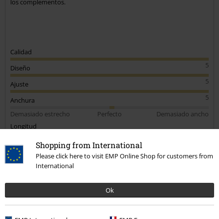
los complementos.
Calidad
5
Diseño
5
Ajuste
5
Anchura
Demasiado estrecho
Perfecto
Demasiado ancho
Longitud
Demasiado corto
Perfecto
Demasiado largo
Shopping from International
Please click here to visit EMP Online Shop for customers from
Reseña verificada
International
¿Te ha sido útil esta opinión?
Ok