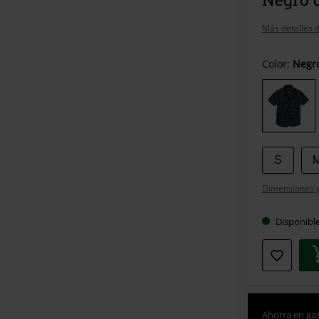
Más detalles d
Elige
Color:
Negr
tu
talla
S
Dimensiones y 
Disponibl
Ahorra en gas