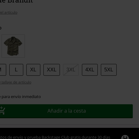
el artículo
o
M
L
XL
XXL
3XL
4XL
5XL
tallaje de artículo
e para envío inmediato
Añadir a la cesta
tos de envío y prueba Backstage Club gratis durante 30 días