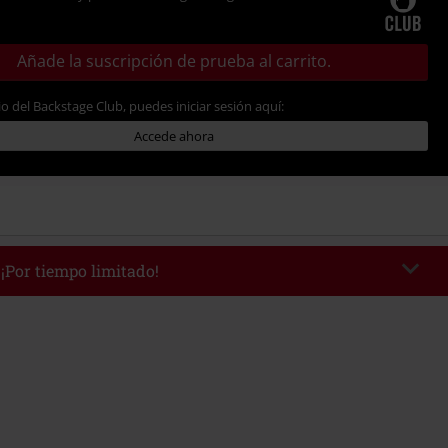
Añade la suscripción de prueba al carrito.
io del Backstage Club, puedes iniciar sesión aquí:
Accede ahora
 ¡Por tiempo limitado!
AFTERWORK
Copia el código
 desde 16:00 hasta 23:59.
edido mínimo 49,99 €.
r el código, el descuento se deducirá automáticamente al final del pedido.
 con otras promociones Códigos promocionales.. Quedan excluidos de este
ros, artículos multimedia, entradas, Rammstein, (Till) Lindemann, Böhse