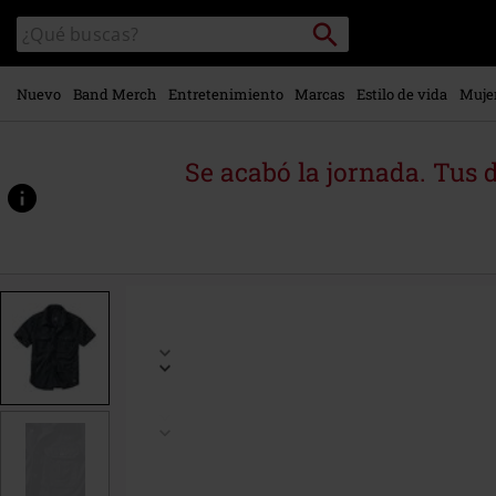
Ir al
Buscar
Buscar
contenido
en
principal
el
catálogo
Nuevo
Band Merch
Entretenimiento
Marcas
Estilo de vida
Muje
Se acabó la jornada. Tus 
https://www.emp-
online.es/p/vintage-
manga-
corta/452061.html