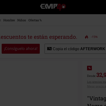
EMP
-
Música,
Películas,
r
Hombre
Niños
Ofertas %
TV
&
Gaming
descuentos te están esperando.
-15%
Merch
-
Ropa
¡Consíguelo ahora!
Copia el código
AFTERWORK
Alternativa
%
32,
Desde
Los precios in
Mejor precio e
"Vinta
Negro 