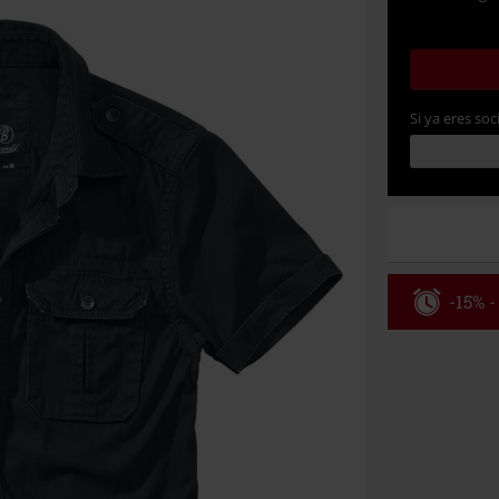
Si ya eres soc
-15% -
Código
Válidez 8/6/26
Solo online. P
Tras introduci
No acumulable
descuento: lib