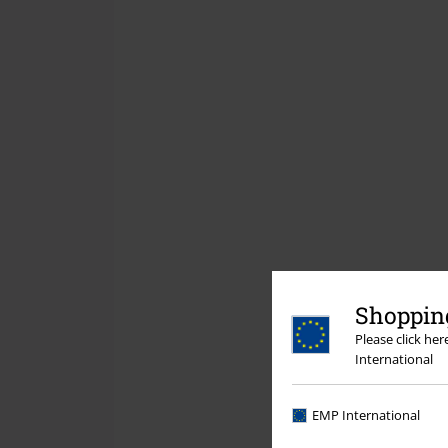
Shopping
Please click he
International
EMP International