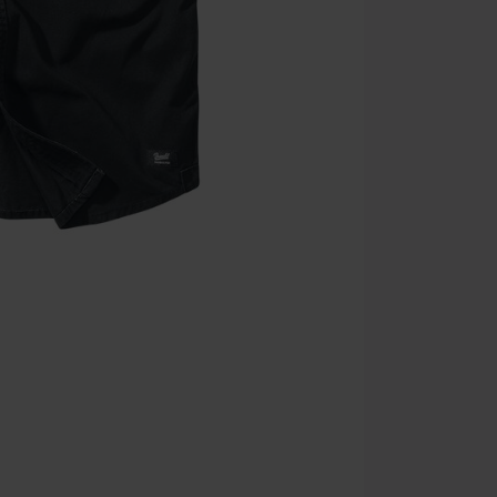
Onkelz, Broile
que incluyan 