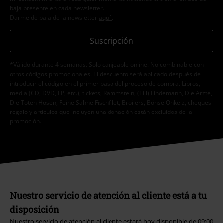
baja presente en cada newsletter.
Darme de baja de la newsletter
aquí
.
Suscripción
*Válido durante 4 semanas. Solo canjeable online. No combinable con
otros códigos promocionales. El descuento será aplicado después de
introducir el código en el primer paso del proceso de compra. Libros,
media (CD, DVD, LP, etc.), tickets, Rammstein, (Till) Lindemann, Die Ärzte,
Die Toten Hosen, Feine Sahne Fischfilet, Broilers, Böhse Onkelz, cheques-
regalo y artículos que incluyen una donación están excluidos de la
promoción.
Nuestro servicio de atención al cliente está a tu
disposición
Nuestro servicio de atención al cliente estará hoy disponible de 09:00