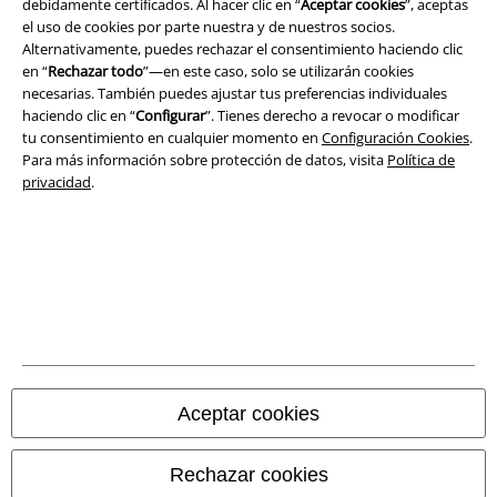
debidamente certificados. Al hacer clic en “
Aceptar cookies
”, aceptas
el uso de cookies por parte nuestra y de nuestros socios.
Alternativamente, puedes rechazar el consentimiento haciendo clic
en “
Rechazar todo
”—en este caso, solo se utilizarán cookies
Legal
necesarias. También puedes ajustar tus preferencias individuales
haciendo clic en “
Configurar
”. Tienes derecho a revocar o modificar
Términos y Condiciones
tu consentimiento en cualquier momento en
Configuración Cookies
.
Para más información sobre protección de datos, visita
Política de
Aviso Legal
privacidad
.
Ley protección de datos
Eliminación de residuos y protección del medioambiente
Declaración de Conformidad
Información sobre accesibilidad
Aceptar cookies
Configuración Cookies
Cancelar pedido
Rechazar cookies