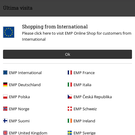
Última visita
Shopping from International
Please click here to visit EMP Online Shop for customers from
International
Ok
PVPR
24,99 €
EMP International
EMP France
19,99 €
EMP Deutschland
EMP Italia
EMP Polska
EMP Česká Republika
Más categorías. Más opciones
Películas & TV
Tallas Grandes
EMP Norge
EMP Schweiz
Tallas Grandes
Ropa de Hombre
Camisas de Manga Larga
EMP Suomi
EMP Ireland
Películas & TV
Ropa
Camisetas & Tops
Camisetas
EMP United Kingdom
EMP Sverige