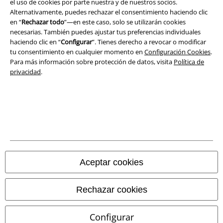
el uso de cookies por parte nuestra y de nuestros socios.
Ley protección de datos
Alternativamente, puedes rechazar el consentimiento haciendo clic
en “
Rechazar todo
”—en este caso, solo se utilizarán cookies
necesarias. También puedes ajustar tus preferencias individuales
Eliminación de residuos y protección del medioambiente
haciendo clic en “
Configurar
”. Tienes derecho a revocar o modificar
tu consentimiento en cualquier momento en
Configuración Cookies
.
Declaración de Conformidad
Para más información sobre protección de datos, visita
Política de
privacidad
.
Información sobre accesibilidad
Configuración Cookies
Cancelar pedido
Todos los precios incluyen el IVA pero no los
gastos de transporte
© 1986-2026 E.M.P. Merchandising HGmbH
Aceptar cookies
Rechazar cookies
Tiendas EMP online
Configurar