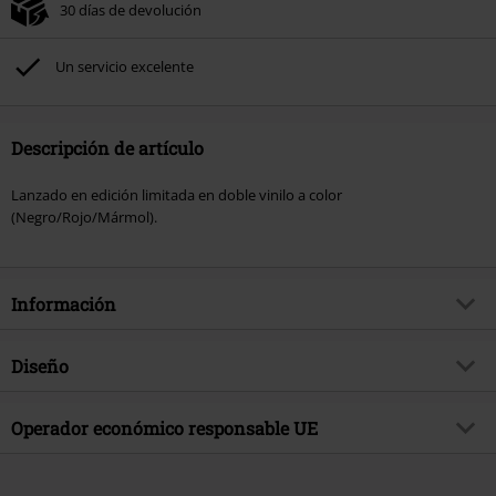
30 días de devolución
Un servicio excelente
Descripción de artículo
Lanzado en edición limitada en doble vinilo a color
(Negro/Rojo/Mármol).
Información
Artículo no.
564805
Diseño
Título
Vivid Black
Tipo de producto
LP
Género Musical
Operador económico responsable UE
Thrash Metal
Media - Formato 1-3
LP
tema producto
Bandas
Believe Digital GmbH
Van-der-Smissen-Str. 3
Banda
Ektomorf