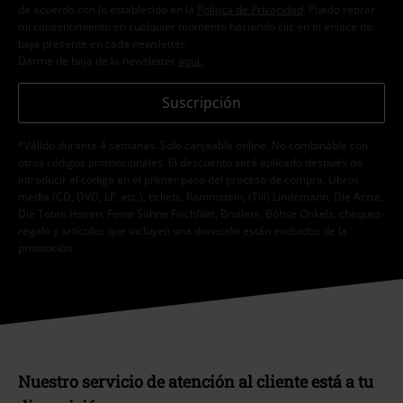
de acuerdo con lo establecido en la
Política de Privacidad
. Puedo retirar
mi consentimiento en cualquier momento haciendo clic en el enlace de
baja presente en cada newsletter.
Darme de baja de la newsletter
aquí
.
Suscripción
*Válido durante 4 semanas. Solo canjeable online. No combinable con
otros códigos promocionales. El descuento será aplicado después de
introducir el código en el primer paso del proceso de compra. Libros,
media (CD, DVD, LP, etc.), tickets, Rammstein, (Till) Lindemann, Die Ärzte,
Die Toten Hosen, Feine Sahne Fischfilet, Broilers, Böhse Onkelz, cheques-
regalo y artículos que incluyen una donación están excluidos de la
promoción.
Nuestro servicio de atención al cliente está a tu