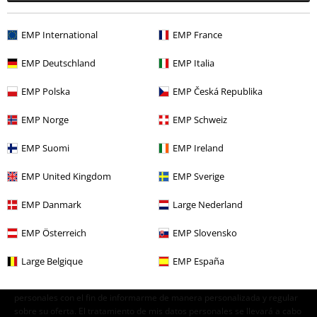
Band Merch
Media
DVDs
Ofertas %
Media
EMP International
EMP France
Band Merch
Top Bands
Böhse Onkelz
Albums
EMP Deutschland
EMP Italia
Band Merch
Género
Rock
EMP Polska
EMP Česká Republika
EMP Norge
EMP Schweiz
15%
EMP Suomi
EMP Ireland
E-mail Newsletter
descuento
EMP United Kingdom
EMP Sverige
¡Cheque regalo del 15% de descuento,
suscríbete ahora!
Más
EMP Danmark
Large Nederland
EMP Österreich
EMP Slovensko
Large Belgique
EMP España
Doy mi consentimiento para recibir la newsletter de EMP y acepto que
E.M.P. Merchandising Handelsgesellschaft mbH procese mis datos
personales con el fin de informarme de manera personalizada y regular
sobre su oferta. El tratamiento de mis datos personales se llevará a cabo