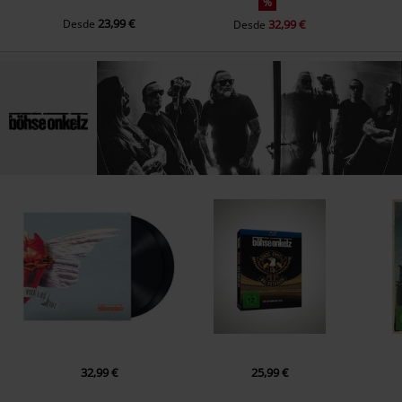
%
17.
Der Platz neben mir [Part I + II]
23,99 €
Desde
32,99 €
Desde
Disc 2
1.
Es ist sinnlos mit sich selbst zu spassen
2.
Keine Amnestie für MTV
3.
Bomberpilot
4.
Stand der Dinge
5.
Kirche
6.
Stunde des Siegers
7.
Terpentin
8.
Auf gute Freunde
9.
Nichts ist für die Ewigkeit
10.
Wir ham' noch lange nicht genug
11.
Könige für einen Tag
32,99 €
25,99 €
12.
Wieder mal 'nen Tag verschenkt