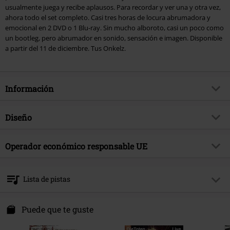
usualmente juega y recibe aplausos. Para recordar y ver una y otra vez,
ahora todo el set completo. Casi tres horas de locura abrumadora y
emocional en 2 DVD o 1 Blu-ray. Sin mucho alboroto, casi un poco como
un bootleg, pero abrumador en sonido, sensación e imagen. Disponible
a partir del 11 de diciembre. Tus Onkelz.
Información
Artículo no.
489725
Diseño
Título
Waldstadion - Live in Frankfurt
2018
Tipo de producto
DVD
Operador económico responsable UE
Género Musical
Rock Alemán
Media - Formato 1-3
2-DVD
Tonpool Medien GmbH
tema producto
Bandas
Im Klint 12
Lista de pistas
30938 Burgwedel
Run Time
240
Germany
Disc 1
live
true
info@tonpool.de
Puede que te guste
Banda
Böhse Onkelz
1.
Intro