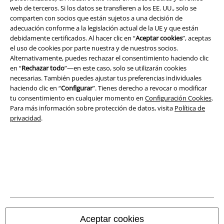
web de terceros. Si los datos se transfieren a los EE. UU., solo se
comparten con socios que están sujetos a una decisión de
adecuación conforme a la legislación actual de la UE y que están
debidamente certificados. Al hacer clic en “
Aceptar cookies
”, aceptas
el uso de cookies por parte nuestra y de nuestros socios.
Legal
Alternativamente, puedes rechazar el consentimiento haciendo clic
Términos y Condiciones
en “
Rechazar todo
”—en este caso, solo se utilizarán cookies
necesarias. También puedes ajustar tus preferencias individuales
haciendo clic en “
Configurar
”. Tienes derecho a revocar o modificar
Aviso Legal
tu consentimiento en cualquier momento en
Configuración Cookies
.
Para más información sobre protección de datos, visita
Política de
Ley protección de datos
privacidad
.
Eliminación de residuos y protección del medioambiente
Declaración de Conformidad
Información sobre accesibilidad
Configuración Cookies
Aceptar cookies