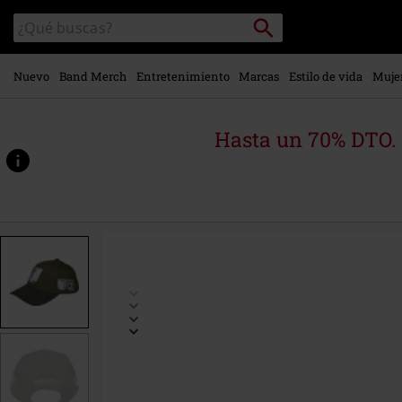
Ir al
Buscar
Buscar
contenido
en
principal
el
catálogo
Nuevo
Band Merch
Entretenimiento
Marcas
Estilo de vida
Muje
Hasta un 70% DTO.
https://www.emp-
online.es/p/wall-
blason/587679St.html