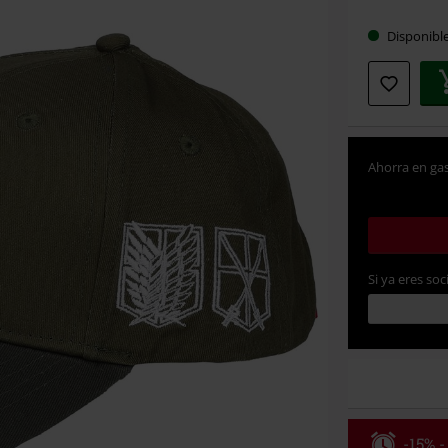
Elige
Disponibl
tu
talla
Ahorra en gas
Si ya eres soc
-15% -