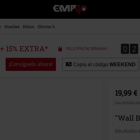
EMP
-
Música,
Películas,
r
Hombre
Niños
Ofertas %
TV
&
Gaming
0
2
0
2
 + 15% EXTRA*
FELIZ FIN DE SEMANA
Merch
-
Ropa
¡Consíguelo ahora!
Copia el código
WEEKEND
Alternativa
19,99 €
Los precios in
"Wall B
Más detalles d