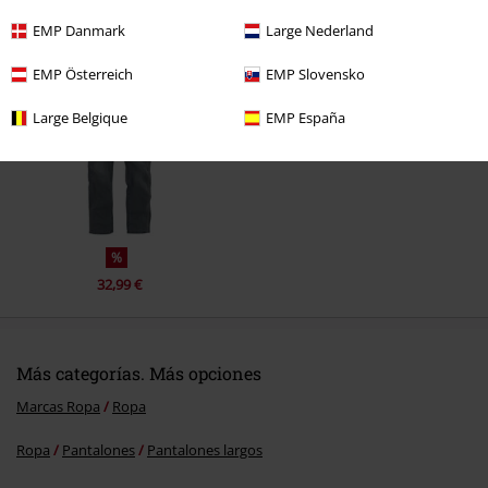
EMP Danmark
Large Nederland
Última visita
EMP Österreich
EMP Slovensko
Large Belgique
EMP España
Enviar comentario
%
32,99 €
Más categorías. Más opciones
Marcas Ropa
Ropa
Ropa
Pantalones
Pantalones largos