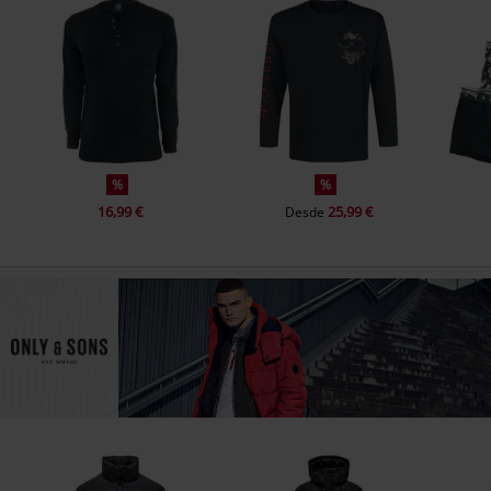
%
%
16,99 €
25,99 €
Desde