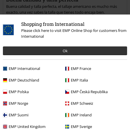
Buena calidad y talla perfecta, el tallaje americano es mucho más
exacto, una vez sabes la talla que tienes todo encaja bien.
Shopping from International
Please click here to visit EMP Online Shop for customers from
International
Calidad
5
Ok
Diseño
5
Ajuste
EMP International
EMP France
5
Reseña verificada
EMP Deutschland
EMP Italia
¿Te ha sido útil esta opinión?
EMP Polska
EMP Česká Republika
EMP Norge
EMP Schweiz
EMP Suomi
EMP Ireland
Comentario
EMP United Kingdom
EMP Sverige