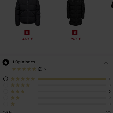
%
%
43,99 €
69,99 €
1 Opiniones
5
1
0
0
0
0
Calidad
5/5