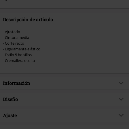
Hosen, Metality, Funko Pop!, vales regalo y artículos que incluyan una
donación.
Descripción de artículo
- Ajustado
- Cintura media
- Corte recto
- Ligeramente elástico
- Estilo 5 bolsillos
- Cremallera oculta
Información
Artículo no.
483883
Diseño
Título
Warp Grey DCC 2051
Tipo de producto
Tejanos
Brand
Ajuste
ONLY and SONS
Patrón
Liso
tema producto
Básicos, Ropa casual, Ropa de