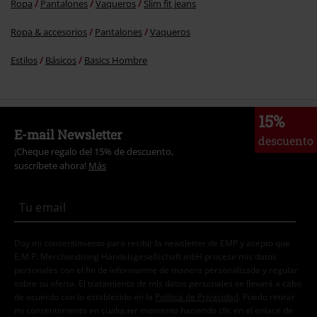
Ropa
Pantalones
Vaqueros
Slim fit jeans
Ropa & accesorios
Pantalones
Vaqueros
Estilos
Básicos
Basics Hombre
15%
E-mail Newsletter
descuento
¡Cheque regalo del 15% de descuento,
suscríbete ahora!
Más
Doy mi consentimiento para recibir la newsletter de EMP y acepto que
E.M.P. Merchandising Handelsgesellschaft mbH procese mis datos
personales con el fin de informarme de manera personalizada y regular
sobre su oferta. El tratamiento de mis datos personales se llevará a cabo
de acuerdo con lo establecido en la
Política de Privacidad
. Puedo retirar
mi consentimiento en cualquier momento haciendo clic en el enlace de