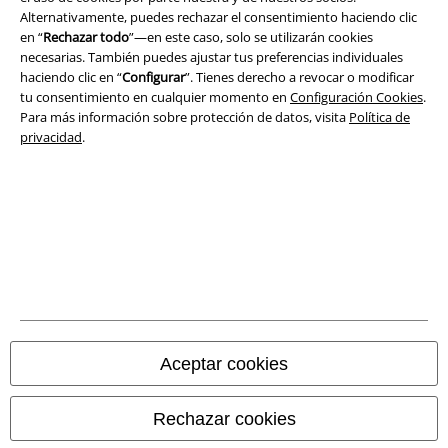
Alternativamente, puedes rechazar el consentimiento haciendo clic
en “
Rechazar todo
”—en este caso, solo se utilizarán cookies
necesarias. También puedes ajustar tus preferencias individuales
Legal
haciendo clic en “
Configurar
”. Tienes derecho a revocar o modificar
Términos y Condiciones
tu consentimiento en cualquier momento en
Configuración Cookies
.
Para más información sobre protección de datos, visita
Política de
privacidad
.
Aviso Legal
Ley protección de datos
Eliminación de residuos y protección del medioambiente
Declaración de Conformidad
Información sobre accesibilidad
Aceptar cookies
Configuración Cookies
Cancelar pedido
Rechazar cookies