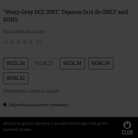
"Warp Grey DCC 2051" Tejanos Gris de ONLY and
SONS
Más detalles del artículo
(1)
Elige
W32L34
W33L32
W33L34
W34L34
tu
talla
W36L32
Dimensiones y tallaje de artículo
Disponible para envío inmediato
Ahorra en gastos de envío y prueba Backstage Club gratis
durante 30 días