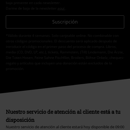
baja presente en cada newsletter.
Darme de baja de la newsletter
aquí
.
Suscripción
*Válido durante 4 semanas. Solo canjeable online. No combinable con
otros códigos promocionales. El descuento será aplicado después de
introducir el código en el primer paso del proceso de compra. Libros,
media (CD, DVD, LP, etc.), tickets, Rammstein, (Till) Lindemann, Die Ärzte,
Die Toten Hosen, Feine Sahne Fischfilet, Broilers, Böhse Onkelz, cheques-
regalo y artículos que incluyen una donación están excluidos de la
promoción.
Nuestro servicio de atención al cliente está a tu
disposición
Nuestro servicio de atención al cliente estará hoy disponible de 09:00