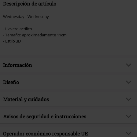
Descripción de artículo
Wednesday - Wednesday
- Llavero acrílico
- Tamaño: aproximadamente 11cm
- Estilo 3D
Información
Artículo no.
592983
Diseño
Título
Wednesday
Tipo de producto
Llavero colgante
tema producto
Material y cuidados
Fan merch, Series TV, Terror,
Regalos
Color
multicolor
Material Externo
acrilico
Licencia
licencia oficial del producto
Avisos de seguridad e instrucciones
Licencias de entretenimiento
Wednesday
Advertencia: No conviene para niños menores de 3 años.
Operador económico responsable UE
Fecha de lanzamiento
8/26/25
¡Riesgo de asfixia debido a piezas pequeñas que se pueden tragar!