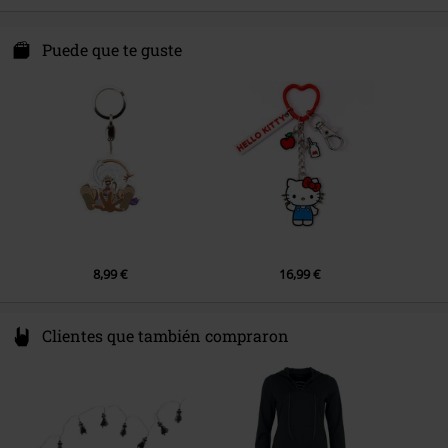
Sedalo GmbH
Sedalo Business Park
Puede que te guste
Rudolf-Diesel-Str. 14
53859 Niederkassel
Germany
www.mad-monkey.com
8,99 €
16,99 €
Clientes que también compraron