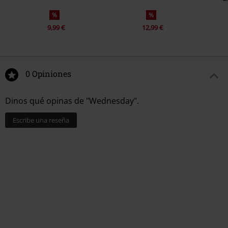
%
%
9,99 €
12,99 €
0 Opiniones
Dinos qué opinas de "Wednesday".
Escribe una reseña