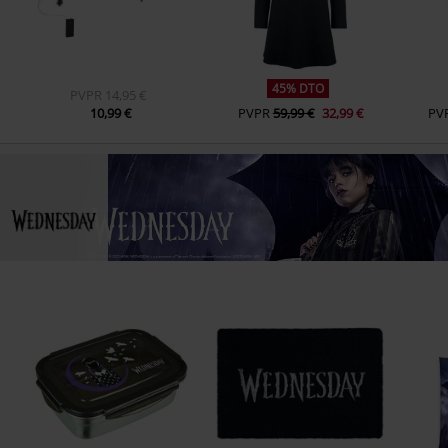
45% DTO
PVPR
14,95 €
10,99 €
PVPR
59,99 €
32,99 €
PV