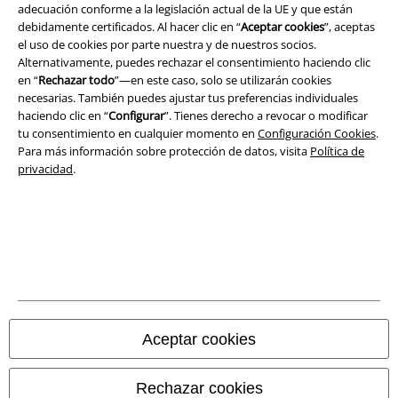
adecuación conforme a la legislación actual de la UE y que están
Aviso Legal
debidamente certificados. Al hacer clic en “
Aceptar cookies
”, aceptas
el uso de cookies por parte nuestra y de nuestros socios.
Ley protección de datos
Alternativamente, puedes rechazar el consentimiento haciendo clic
en “
Rechazar todo
”—en este caso, solo se utilizarán cookies
necesarias. También puedes ajustar tus preferencias individuales
Eliminación de residuos y protección del medioambiente
haciendo clic en “
Configurar
”. Tienes derecho a revocar o modificar
tu consentimiento en cualquier momento en
Configuración Cookies
.
Declaración de Conformidad
Para más información sobre protección de datos, visita
Política de
privacidad
.
Información sobre accesibilidad
Configuración Cookies
Cancelar pedido
Todos los precios incluyen el IVA pero no los
gastos de transporte
© 1986-2026 E.M.P. Merchandising HGmbH
Aceptar cookies
Rechazar cookies