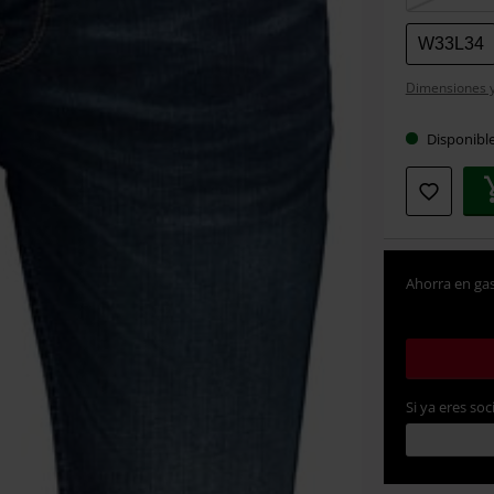
tu
talla
W33L34
Dimensiones y 
Disponibl
Ahorra en gas
Si ya eres soc