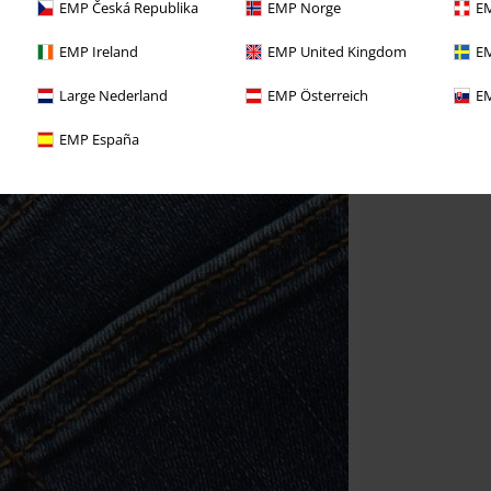
EMP Česká Republika
EMP Norge
EM
EMP Ireland
EMP United Kingdom
EM
Large Nederland
EMP Österreich
EM
EMP España