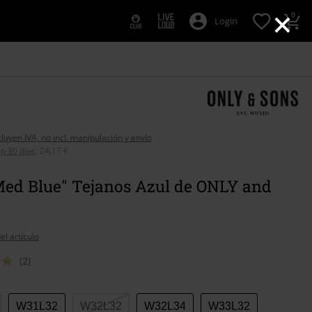
×
0
Login
cluyen IVA, no incl. manipulación y envío
n 30 días
:
24,17 €
Med Blue" Tejanos Azul de ONLY and
el artículo
(2)
W31L32
W32L32
W32L34
W33L32