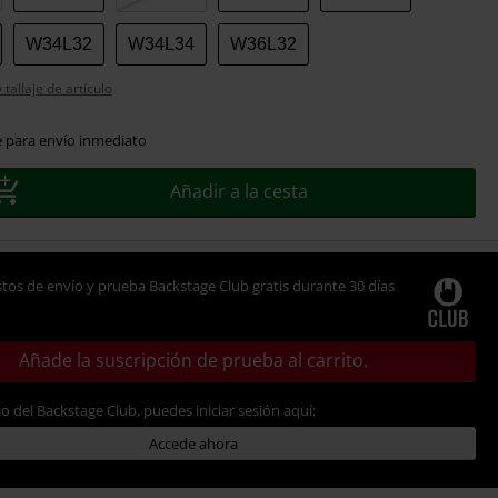
W34L32
W34L34
W36L32
tallaje de artículo
e para envío inmediato
Añadir a la cesta
tos de envío y prueba Backstage Club gratis durante 30 días
Añade la suscripción de prueba al carrito.
io del Backstage Club, puedes iniciar sesión aquí:
Accede ahora