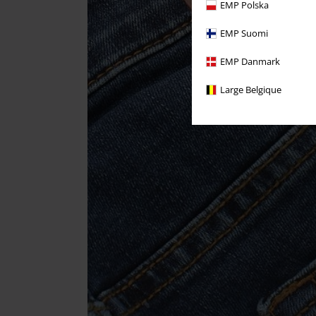
EMP Polska
EMP Suomi
EMP Danmark
Large Belgique