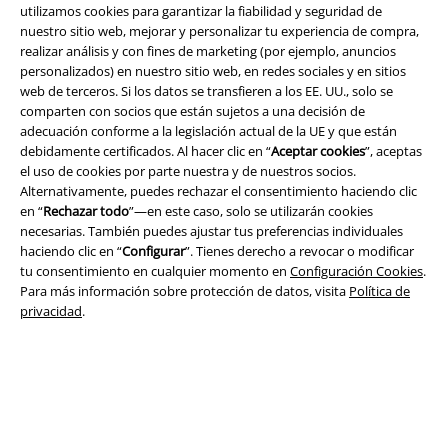
utilizamos cookies para garantizar la fiabilidad y seguridad de
nuestro sitio web, mejorar y personalizar tu experiencia de compra,
realizar análisis y con fines de marketing (por ejemplo, anuncios
personalizados) en nuestro sitio web, en redes sociales y en sitios
Legal
web de terceros. Si los datos se transfieren a los EE. UU., solo se
Términos y Condiciones
comparten con socios que están sujetos a una decisión de
adecuación conforme a la legislación actual de la UE y que están
debidamente certificados. Al hacer clic en “
Aceptar cookies
”, aceptas
Aviso Legal
el uso de cookies por parte nuestra y de nuestros socios.
Alternativamente, puedes rechazar el consentimiento haciendo clic
Ley protección de datos
en “
Rechazar todo
”—en este caso, solo se utilizarán cookies
necesarias. También puedes ajustar tus preferencias individuales
Eliminación de residuos y protección del medioambiente
haciendo clic en “
Configurar
”. Tienes derecho a revocar o modificar
tu consentimiento en cualquier momento en
Configuración Cookies
.
Declaración de Conformidad
Para más información sobre protección de datos, visita
Política de
privacidad
.
Información sobre accesibilidad
Configuración Cookies
Cancelar pedido