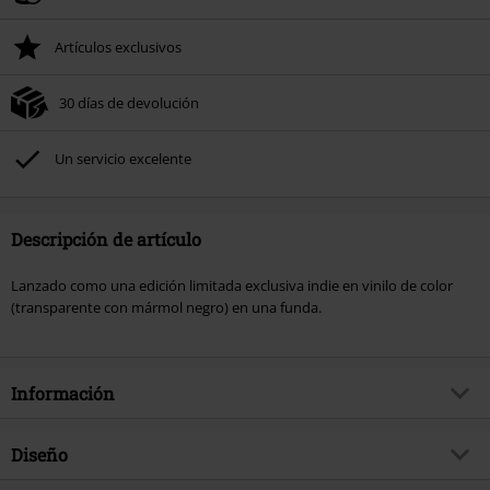
Artículos exclusivos
30 días de devolución
Un servicio excelente
Descripción de artículo
Lanzado como una edición limitada exclusiva indie en vinilo de color
(transparente con mármol negro) en una funda.
Información
Artículo no.
585768
Diseño
Título
Where only the Truth is spoken