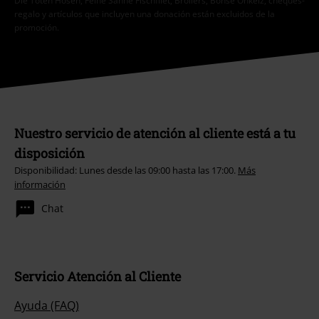
Die Toten Hosen, Feine Sahne Fischfilet, Broilers, Böhse Onkelz, cheques-
regalo y artículos que incluyen una donación están excluidos de la
promoción.
Nuestro servicio de atención al cliente está a tu
disposición
Disponibilidad: Lunes desde las 09:00 hasta las 17:00.
Más
información
Chat
Servicio Atención al Cliente
Ayuda (FAQ)