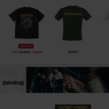
11.
With Dirt From My Grave
22% DTO
23,99 €
PVPR
21,99 €
16,99 €