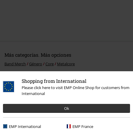
Más categorías. Más opciones
Band Merch
Género
Core
Metalcore
Band Merch
Media
Vinilo
Shopping from International
Please click here to visit EMP Online Shop for customers from
Band Merch
Top Bands
Malevolence
International
Ofertas %
Media
Vinyl
Ok
15%
EMP International
EMP France
E-mail Newsletter