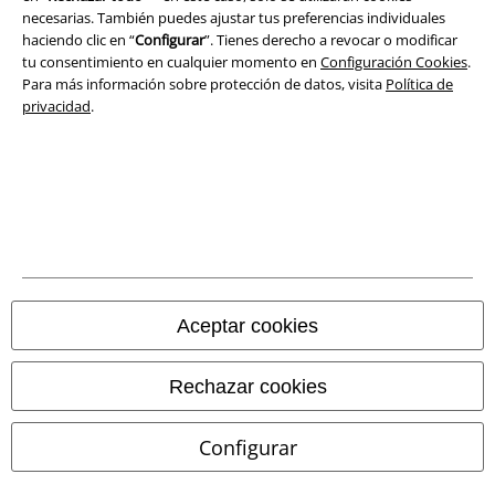
necesarias. También puedes ajustar tus preferencias individuales
Eliminación de residuos y protección del medioambiente
haciendo clic en “
Configurar
”. Tienes derecho a revocar o modificar
tu consentimiento en cualquier momento en
Configuración Cookies
.
Para más información sobre protección de datos, visita
Política de
Declaración de Conformidad
privacidad
.
Información sobre accesibilidad
Configuración Cookies
Cancelar pedido
Todos los precios incluyen el IVA pero no los
gastos de transporte
© 1986-2026 E.M.P. Merchandising HGmbH
Aceptar cookies
Rechazar cookies
Tiendas EMP online
Configurar
EMP International