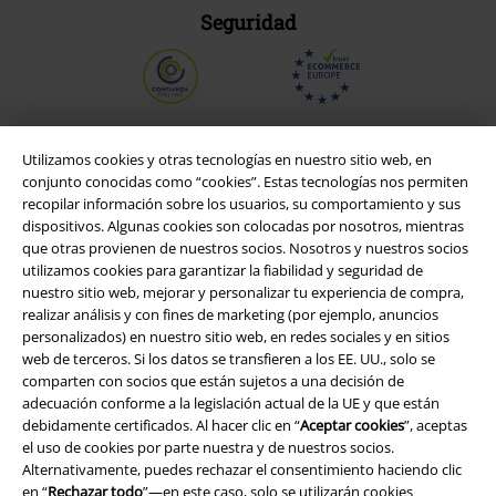
Seguridad
Utilizamos cookies y otras tecnologías en nuestro sitio web, en
conjunto conocidas como “cookies”. Estas tecnologías nos permiten
recopilar información sobre los usuarios, su comportamiento y sus
dispositivos. Algunas cookies son colocadas por nosotros, mientras
que otras provienen de nuestros socios. Nosotros y nuestros socios
utilizamos cookies para garantizar la fiabilidad y seguridad de
nuestro sitio web, mejorar y personalizar tu experiencia de compra,
realizar análisis y con fines de marketing (por ejemplo, anuncios
personalizados) en nuestro sitio web, en redes sociales y en sitios
Legal
web de terceros. Si los datos se transfieren a los EE. UU., solo se
comparten con socios que están sujetos a una decisión de
Términos y Condiciones
adecuación conforme a la legislación actual de la UE y que están
debidamente certificados. Al hacer clic en “
Aceptar cookies
”, aceptas
Aviso Legal
el uso de cookies por parte nuestra y de nuestros socios.
Alternativamente, puedes rechazar el consentimiento haciendo clic
Ley protección de datos
en “
Rechazar todo
”—en este caso, solo se utilizarán cookies