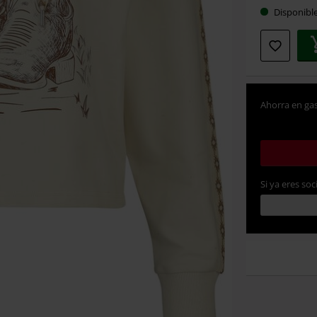
Disponibl
Ahorra en gas
Si ya eres soc