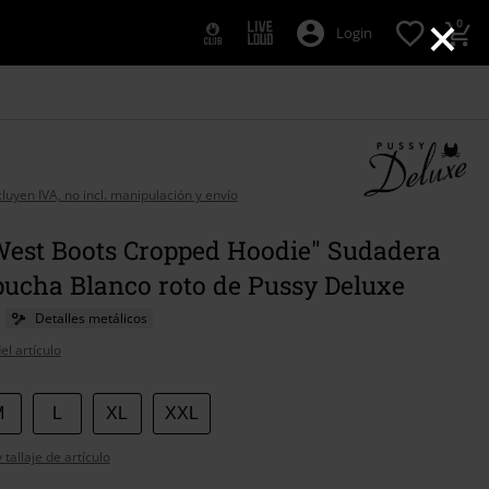
×
0
Login
cluyen IVA, no incl. manipulación y envío
West Boots Cropped Hoodie" Sudadera
pucha Blanco roto de Pussy Deluxe
Detalles metálicos
el artículo
M
L
XL
XXL
tallaje de artículo