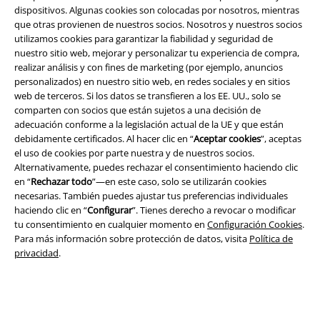
dispositivos. Algunas cookies son colocadas por nosotros, mientras
que otras provienen de nuestros socios. Nosotros y nuestros socios
utilizamos cookies para garantizar la fiabilidad y seguridad de
nuestro sitio web, mejorar y personalizar tu experiencia de compra,
realizar análisis y con fines de marketing (por ejemplo, anuncios
personalizados) en nuestro sitio web, en redes sociales y en sitios
web de terceros. Si los datos se transfieren a los EE. UU., solo se
Legal
comparten con socios que están sujetos a una decisión de
adecuación conforme a la legislación actual de la UE y que están
Términos y Condiciones
debidamente certificados. Al hacer clic en “
Aceptar cookies
”, aceptas
el uso de cookies por parte nuestra y de nuestros socios.
Aviso Legal
Alternativamente, puedes rechazar el consentimiento haciendo clic
en “
Rechazar todo
”—en este caso, solo se utilizarán cookies
Ley protección de datos
necesarias. También puedes ajustar tus preferencias individuales
haciendo clic en “
Configurar
”. Tienes derecho a revocar o modificar
tu consentimiento en cualquier momento en
Configuración Cookies
.
Eliminación de residuos y protección del medioambiente
Para más información sobre protección de datos, visita
Política de
privacidad
.
Declaración de Conformidad
Información sobre accesibilidad