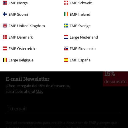
EMP Norge
EMP Schweiz
Marcas Ropa
Hombre
EMP Suomi
EMP Ireland
Nuevo
Zapatos
EMP United Kingdom
EMP Sverige
Estilos
Básicos
Basics Hombre
EMP Danmark
Large Nederland
Estilos
Básicos
Zapatos
EMP Österreich
EMP Slovensko
Estilos
Básicos
Ropa
Large Belgique
EMP España
15%
E-mail Newsletter
descuento
¡Cheque regalo del 15% de descuento,
suscríbete ahora!
Más
Doy mi consentimiento para recibir la newsletter de EMP y acepto que