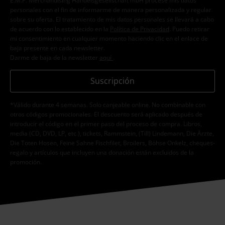
E.M.P. Merchandising Handelsgesellschaft mbH procese mis datos
personales con el fin de informarme de manera personalizada y regular
sobre su oferta. El tratamiento de mis datos personales se llevará a cabo
de acuerdo con lo establecido en la
Política de Privacidad
. Puedo retirar
mi consentimiento en cualquier momento haciendo clic en el enlace de
baja presente en cada newsletter.
Darme de baja de la newsletter
aquí
.
Suscripción
*Válido durante 4 semanas. Solo canjeable online. No combinable con
otros códigos promocionales. El descuento será aplicado después de
introducir el código en el primer paso del proceso de compra. Libros,
media (CD, DVD, LP, etc.), tickets, Rammstein, (Till) Lindemann, Die Ärzte,
Die Toten Hosen, Feine Sahne Fischfilet, Broilers, Böhse Onkelz, cheques-
regalo y artículos que incluyen una donación están excluidos de la
promoción.