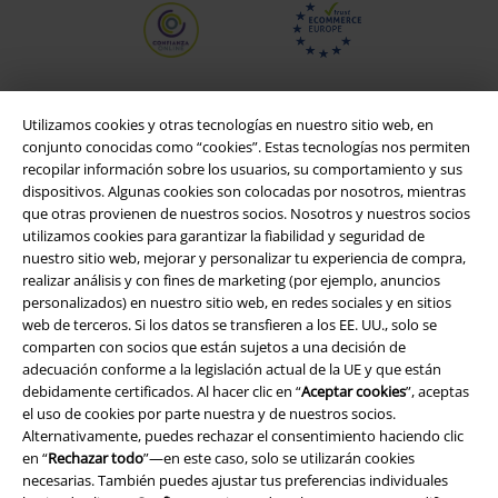
Utilizamos cookies y otras tecnologías en nuestro sitio web, en
conjunto conocidas como “cookies”. Estas tecnologías nos permiten
recopilar información sobre los usuarios, su comportamiento y sus
dispositivos. Algunas cookies son colocadas por nosotros, mientras
que otras provienen de nuestros socios. Nosotros y nuestros socios
utilizamos cookies para garantizar la fiabilidad y seguridad de
nuestro sitio web, mejorar y personalizar tu experiencia de compra,
realizar análisis y con fines de marketing (por ejemplo, anuncios
Legal
personalizados) en nuestro sitio web, en redes sociales y en sitios
web de terceros. Si los datos se transfieren a los EE. UU., solo se
Términos y Condiciones
comparten con socios que están sujetos a una decisión de
adecuación conforme a la legislación actual de la UE y que están
Aviso Legal
debidamente certificados. Al hacer clic en “
Aceptar cookies
”, aceptas
el uso de cookies por parte nuestra y de nuestros socios.
Alternativamente, puedes rechazar el consentimiento haciendo clic
Ley protección de datos
en “
Rechazar todo
”—en este caso, solo se utilizarán cookies
necesarias. También puedes ajustar tus preferencias individuales
Eliminación de residuos y protección del medioambiente