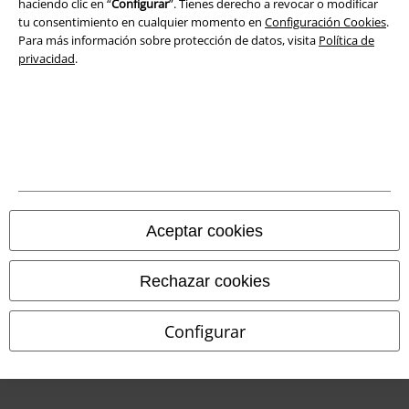
haciendo clic en “
Configurar
”. Tienes derecho a revocar o modificar
tu consentimiento en cualquier momento en
Configuración Cookies
.
Declaración de Conformidad
Para más información sobre protección de datos, visita
Política de
privacidad
.
Información sobre accesibilidad
Configuración Cookies
Cancelar pedido
Todos los precios incluyen el IVA pero no los
gastos de transporte
© 1986-2026 E.M.P. Merchandising HGmbH
Aceptar cookies
Rechazar cookies
Tiendas EMP online
Configurar
EMP International
EMP France