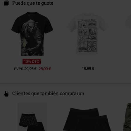
Molenwerf 24
Puede que te guste
Largo Mangas
Manga corta
1911 DB Uitgeest
Color
Netherlands
Blanco
www.difuzed.com
13% DTO
19,99 €
PVPR
29,95 €
25,99 €
Clientes que también compraron