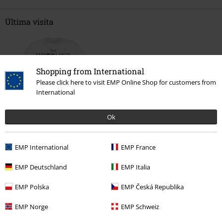
Última visita
Shopping from International
Please click here to visit EMP Online Shop for customers from
International
Ok
%
16,99 €
EMP International
EMP France
EMP Deutschland
EMP Italia
Más categorías. Más opciones
EMP Polska
EMP Česká Republika
Películas & TV
Películas & TV
Netflix
EMP Norge
EMP Schweiz
Ropa & accesorios
Tops
Camisetas