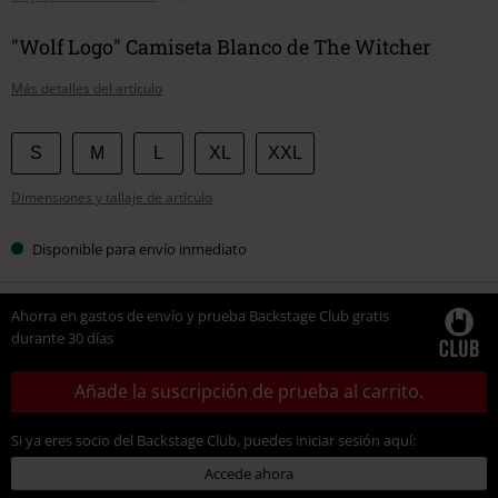
"Wolf Logo" Camiseta Blanco de The Witcher
Más detalles del artículo
Elige
S
M
L
XL
XXL
tu
Dimensiones y tallaje de artículo
talla
Disponible para envío inmediato
Ahorra en gastos de envío y prueba Backstage Club gratis
durante 30 días
Añade la suscripción de prueba al carrito.
Si ya eres socio del Backstage Club, puedes iniciar sesión aquí:
Accede ahora