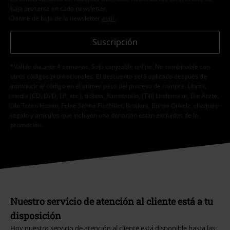
baja presente en cada newsletter.
Darme de baja de la newsletter
aquí
.
Suscripción
*Válido durante 4 semanas. Solo canjeable online. No combinable con
otros códigos promocionales. El descuento será aplicado después de
introducir el código en el primer paso del proceso de compra. Libros,
media (CD, DVD, LP, etc.), tickets, Rammstein, (Till) Lindemann, Die Ärzte,
Die Toten Hosen, Feine Sahne Fischfilet, Broilers, Böhse Onkelz, cheques-
regalo y artículos que incluyen una donación están excluidos de la
promoción.
Nuestro servicio de atención al cliente está a tu
disposición
Hoy nuestro servicio de atención al cliente está disponible hasta las: