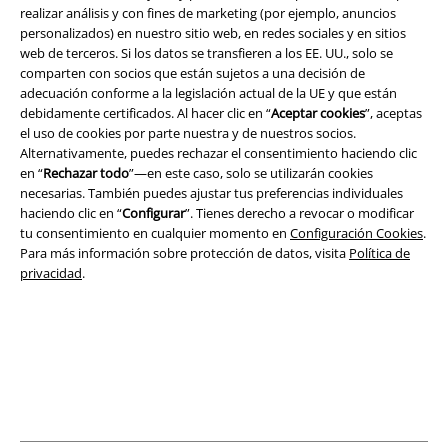
realizar análisis y con fines de marketing (por ejemplo, anuncios
personalizados) en nuestro sitio web, en redes sociales y en sitios
web de terceros. Si los datos se transfieren a los EE. UU., solo se
Legal
comparten con socios que están sujetos a una decisión de
adecuación conforme a la legislación actual de la UE y que están
Términos y Condiciones
debidamente certificados. Al hacer clic en “
Aceptar cookies
”, aceptas
el uso de cookies por parte nuestra y de nuestros socios.
Aviso Legal
Alternativamente, puedes rechazar el consentimiento haciendo clic
en “
Rechazar todo
”—en este caso, solo se utilizarán cookies
necesarias. También puedes ajustar tus preferencias individuales
Ley protección de datos
haciendo clic en “
Configurar
”. Tienes derecho a revocar o modificar
tu consentimiento en cualquier momento en
Configuración Cookies
.
Eliminación de residuos y protección del medioambiente
Para más información sobre protección de datos, visita
Política de
privacidad
.
Declaración de Conformidad
Información sobre accesibilidad
Configuración Cookies
Cancelar pedido