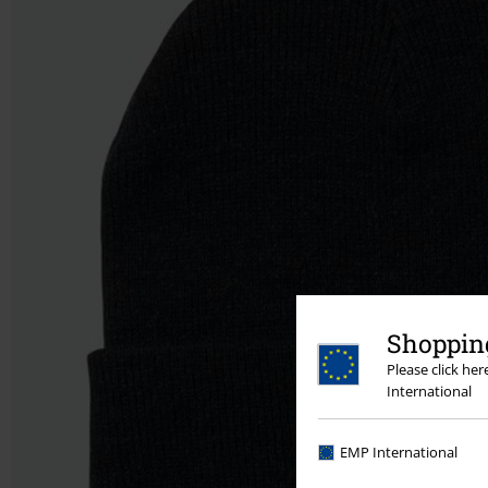
Shopping
Please click he
International
EMP International