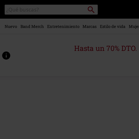
Ir al
Buscar
Buscar
contenido
en
principal
el
catálogo
Nuevo
Band Merch
Entretenimiento
Marcas
Estilo de vida
Muje
Hasta un 70% DTO.
https://www.emp-
online.es/p/woodburn-
watch-
cap-
beanie/580901St.html