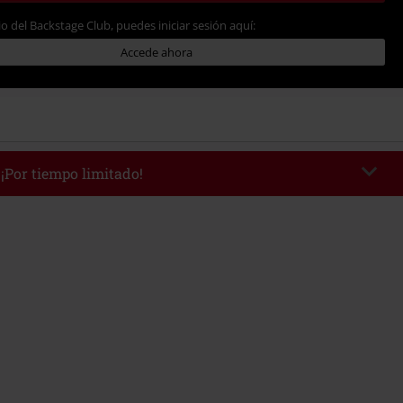
io del Backstage Club, puedes iniciar sesión aquí:
Accede ahora
 ¡Por tiempo limitado!
WEEKEND
Copia el código
/9/26
edido mínimo 49,99 €.
r el código, el descuento se deducirá automáticamente al final del pedido.
 con otras promociones Códigos promocionales.. Quedan excluidos de este
ros, artículos multimedia, entradas, Rammstein, (Till) Lindemann, Böhse
rs, Die Ärzte, Die Toten Hosen, Metality, Funko Pop!, vales regalo y artículos
una donación.