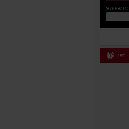
Si ya eres soc
-15% -
Código
Válido hasta 8
Solo online. P
Tras introduci
No acumulable
descuento: lib
Onkelz, Broile
que incluyan 