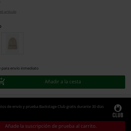
el artículo
o
e para envío inmediato
Añadir a la cesta
tos de envío y prueba Backstage Club gratis durante 30 días
Añade la suscripción de prueba al carrito.