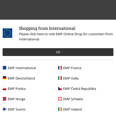
Última visita
Shopping from International
Please click here to visit EMP Online Shop for customers from
International
Ok
EMP International
EMP France
EMP Deutschland
EMP Italia
%
41,99 €
EMP Polska
EMP Česká Republika
EMP Norge
EMP Schweiz
Más categorías. Más opciones
EMP Suomi
EMP Ireland
Ropa
Pantalones
Pantalones Cortos