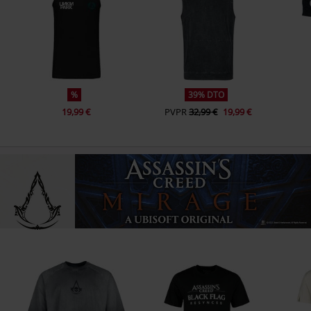
%
39% DTO
19,99 €
PVPR
32,99 €
19,99 €