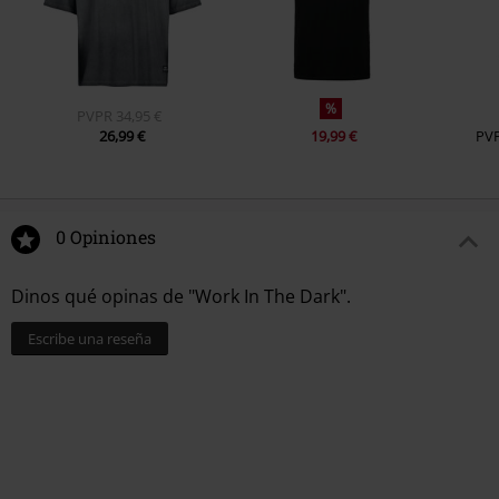
%
PVPR
34,95 €
26,99 €
19,99 €
PV
0 Opiniones
Dinos qué opinas de "Work In The Dark".
Escribe una reseña