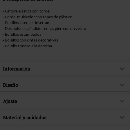
- Cintura elástica con cordel
- Cordel multicolor con topes de plástico
- Bolsillos laterales insertados
- Dos bolsillos añadidos en las piernas con velcro
- Bolsillos estampados
- Bolsillos con cintas decorativas
- Bolsillo trasero a la derecha
Información
Artículo no.
542988
Diseño
Título
Work In The Dark
Tipo de producto
Pantalones cortos
Exclusivo
Ajuste
Si
Patrón
Liso
tema producto
Fan merch, Videojuegos, Ubisoft
Estilo
Regular
Estampada
Material y cuidados
si
Firma
si
Talla
Talla Mediana
Tipo de Cierre
Cordón Ajustable
Licencia
licencia oficial del producto