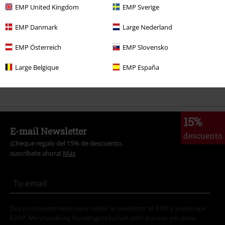
EMP United Kingdom
EMP Sverige
Gaming
Ropa
Pantalones
EMP Danmark
Large Nederland
Gaming
Top gaming merch
Ubisoft
EMP Österreich
EMP Slovensko
Ropa & accesorios
Pantalones
Pantalones Cortos
Large Belgique
EMP España
Estilos
Ropa negra
Pantalones negros
15%
E-mail Newsletter
descuento
¡Cheque regalo del 15% de descuento,
suscríbete ahora!
Más
Doy mi consentimiento para recibir la newsletter de EMP y acepto que
E.M.P. Merchandising Handelsgesellschaft mbH procese mis datos