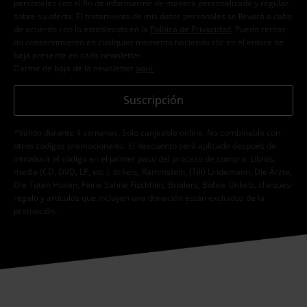
personales con el fin de informarme de manera personalizada y regular
sobre su oferta. El tratamiento de mis datos personales se llevará a cabo
de acuerdo con lo establecido en la
Política de Privacidad
. Puedo retirar
mi consentimiento en cualquier momento haciendo clic en el enlace de
baja presente en cada newsletter.
Darme de baja de la newsletter
aquí
.
Suscripción
*Válido durante 4 semanas. Solo canjeable online. No combinable con
otros códigos promocionales. El descuento será aplicado después de
introducir el código en el primer paso del proceso de compra. Libros,
media (CD, DVD, LP, etc.), tickets, Rammstein, (Till) Lindemann, Die Ärzte,
Die Toten Hosen, Feine Sahne Fischfilet, Broilers, Böhse Onkelz, cheques-
regalo y artículos que incluyen una donación están excluidos de la
promoción.