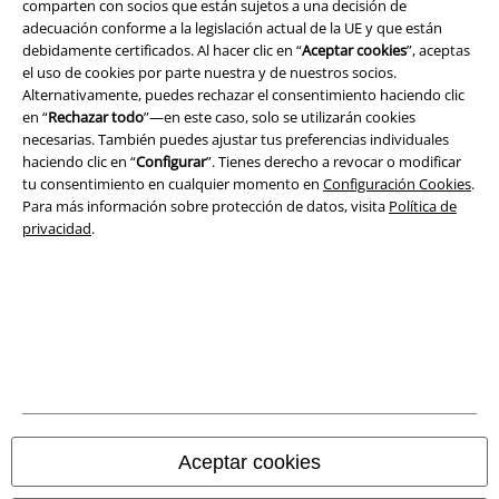
comparten con socios que están sujetos a una decisión de
adecuación conforme a la legislación actual de la UE y que están
debidamente certificados. Al hacer clic en “
Aceptar cookies
”, aceptas
el uso de cookies por parte nuestra y de nuestros socios.
Alternativamente, puedes rechazar el consentimiento haciendo clic
en “
Rechazar todo
”—en este caso, solo se utilizarán cookies
necesarias. También puedes ajustar tus preferencias individuales
Legal
haciendo clic en “
Configurar
”. Tienes derecho a revocar o modificar
tu consentimiento en cualquier momento en
Configuración Cookies
.
Términos y Condiciones
Para más información sobre protección de datos, visita
Política de
privacidad
.
Aviso Legal
Ley protección de datos
Eliminación de residuos y protección del medioambiente
Declaración de Conformidad
Información sobre accesibilidad
Aceptar cookies
Configuración Cookies