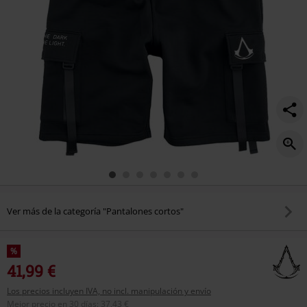
Ver más de la categoría "Pantalones cortos"
%
41,99 €
Los precios incluyen IVA, no incl. manipulación y envío
Mejor precio en 30 días
:
37,43 €