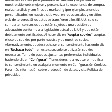
nuestro sitio web, mejorar y personalizar tu experiencia de compra,
realizar análisis y con fines de marketing (por ejemplo, anuncios
Legal
personalizados) en nuestro sitio web, en redes sociales y en sitios
web de terceros. Si los datos se transfieren a los EE. UU., solo se
Términos y Condiciones
comparten con socios que están sujetos a una decisión de
adecuación conforme a la legislación actual de la UE y que están
Aviso Legal
debidamente certificados. Al hacer clic en “
Aceptar cookies
”, aceptas
el uso de cookies por parte nuestra y de nuestros socios.
Ley protección de datos
Alternativamente, puedes rechazar el consentimiento haciendo clic
en “
Rechazar todo
”—en este caso, solo se utilizarán cookies
necesarias. También puedes ajustar tus preferencias individuales
Eliminación de residuos y protección del medioambiente
haciendo clic en “
Configurar
”. Tienes derecho a revocar o modificar
tu consentimiento en cualquier momento en
Configuración Cookies
.
Declaración de Conformidad
Para más información sobre protección de datos, visita
Política de
privacidad
.
Información sobre accesibilidad
Configuración Cookies
Cancelar pedido
Todos los precios incluyen el IVA pero no los
gastos de transporte