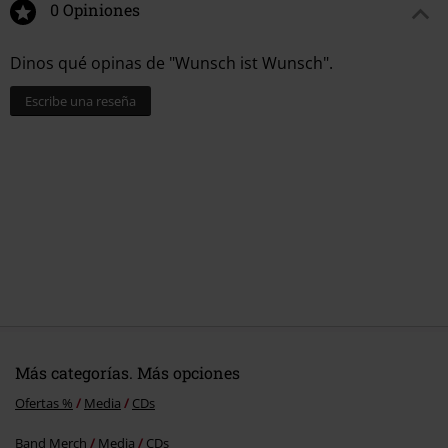
14.
Albrecht Der Bruchpilot
0 Opiniones
Dinos qué opinas de "Wunsch ist Wunsch".
Escribe una reseña
Más categorías. Más opciones
Ofertas %
Media
CDs
Band Merch
Media
CDs