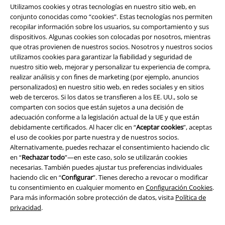
Utilizamos cookies y otras tecnologías en nuestro sitio web, en
conjunto conocidas como “cookies”. Estas tecnologías nos permiten
recopilar información sobre los usuarios, su comportamiento y sus
dispositivos. Algunas cookies son colocadas por nosotros, mientras
que otras provienen de nuestros socios. Nosotros y nuestros socios
utilizamos cookies para garantizar la fiabilidad y seguridad de
nuestro sitio web, mejorar y personalizar tu experiencia de compra,
realizar análisis y con fines de marketing (por ejemplo, anuncios
personalizados) en nuestro sitio web, en redes sociales y en sitios
web de terceros. Si los datos se transfieren a los EE. UU., solo se
comparten con socios que están sujetos a una decisión de
Legal
adecuación conforme a la legislación actual de la UE y que están
Términos y Condiciones
debidamente certificados. Al hacer clic en “
Aceptar cookies
”, aceptas
el uso de cookies por parte nuestra y de nuestros socios.
Alternativamente, puedes rechazar el consentimiento haciendo clic
Aviso Legal
en “
Rechazar todo
”—en este caso, solo se utilizarán cookies
necesarias. También puedes ajustar tus preferencias individuales
Ley protección de datos
haciendo clic en “
Configurar
”. Tienes derecho a revocar o modificar
tu consentimiento en cualquier momento en
Configuración Cookies
.
Eliminación de residuos y protección del medioambiente
Para más información sobre protección de datos, visita
Política de
privacidad
.
Declaración de Conformidad