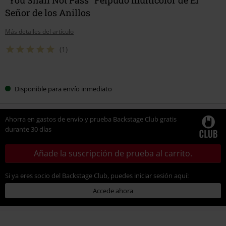
Señor de los Anillos
Más detalles del artículo
(1)
Elige
Disponible para envío inmediato
tu
talla
Ahorra en gastos de envío y prueba Backstage Club gratis
durante 30 días
Añade la suscripción de prueba al carrito.
Si ya eres socio del Backstage Club, puedes iniciar sesión aquí:
Accede ahora