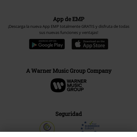
App de EMP
¡Descarga la nueva App EMP totalmente GRATIS y disfruta de todas
sus nuevas funciones y ventajas!
A Warner Music Group Company
Seguridad