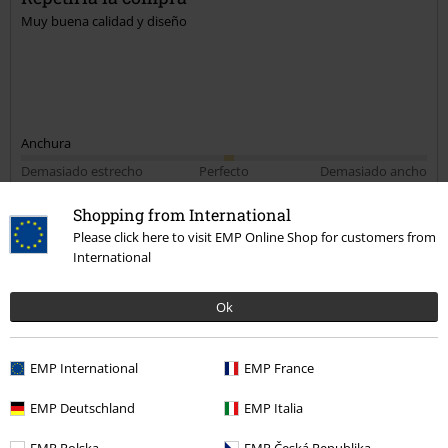
Muy buena calidad y diseño
Anchura
Demasiado estrecho
Perfecto
Demasiado ancho
Longitud
Shopping from International
Demasiado corto
Perfecto
Demasiado largo
Please click here to visit EMP Online Shop for customers from
International
Reseña verificada
¿Te ha sido útil esta opinión?
Ok
EMP International
EMP France
Comentario
EMP Deutschland
EMP Italia