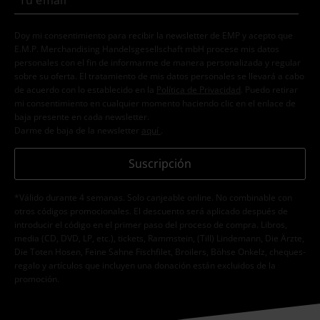
Doy mi consentimiento para recibir la newsletter de EMP y acepto que
E.M.P. Merchandising Handelsgesellschaft mbH procese mis datos
personales con el fin de informarme de manera personalizada y regular
sobre su oferta. El tratamiento de mis datos personales se llevará a cabo
de acuerdo con lo establecido en la
Política de Privacidad
. Puedo retirar
mi consentimiento en cualquier momento haciendo clic en el enlace de
baja presente en cada newsletter.
Darme de baja de la newsletter
aquí
.
Suscripción
*Válido durante 4 semanas. Solo canjeable online. No combinable con
otros códigos promocionales. El descuento será aplicado después de
introducir el código en el primer paso del proceso de compra. Libros,
media (CD, DVD, LP, etc.), tickets, Rammstein, (Till) Lindemann, Die Ärzte,
Die Toten Hosen, Feine Sahne Fischfilet, Broilers, Böhse Onkelz, cheques-
regalo y artículos que incluyen una donación están excluidos de la
promoción.