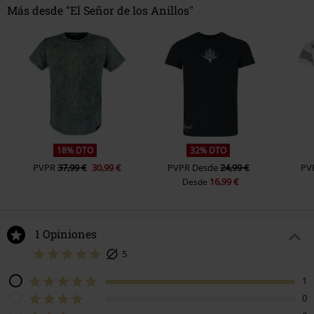
Más desde "El Señor de los Anillos"
18% DTO
32% DTO
PVPR
37,99 €
30,99 €
PVPR
Desde
24,99 €
PV
16,99 €
Desde
1 Opiniones
5
1
0