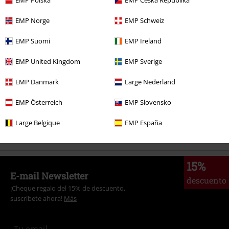
EMP Polska
EMP Česká Republika
EMP Norge
EMP Schweiz
Más categorías. Más opciones
Películas & TV
Hogar
Alfombrillas
EMP Suomi
EMP Ireland
Películas & TV
Películas & TV
Warner Bros 100
EMP United Kingdom
EMP Sverige
Enviar comentario
Películas & TV
Películas & TV
Señor de los Anillos
Hogar
Felpudos
EMP Danmark
Large Nederland
Estilos
Ideas de regalo
Nerds de cine
EMP Österreich
EMP Slovensko
Estilo de vida
Felpudos
Large Belgique
EMP España
15%
E-mail Newsletter
descuento
¡Cheque regalo del 15% de descuento,
suscríbete ahora!
Más