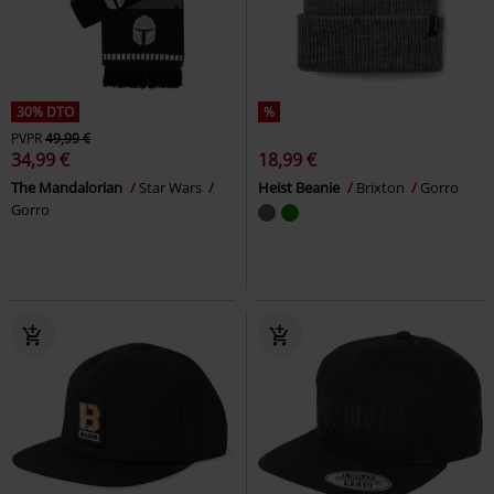
30% DTO
%
PVPR
49,99 €
34,99 €
18,99 €
The Mandalorian
Star Wars
Heist Beanie
Brixton
Gorro
Gorro