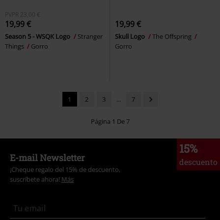
PVPR
23,00 €
19,99 €
19,99 €
Season 5 - WSQK Logo
Stranger
Skull Logo
The Offspring
Things
Gorro
Gorro
1
2
3
...
7
Página 1 De 7
15%
E-mail Newsletter
descuento
¡Cheque regalo del 15% de descuento,
suscríbete ahora!
Más