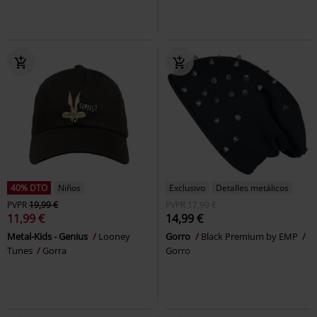
40% DTO
Niños
Exclusivo
Detalles metálicos
PVPR
19,99 €
PVPR
17,99 €
11,99 €
14,99 €
Metal-Kids - Genius
Looney
Gorro
Black Premium by EMP
Tunes
Gorra
Gorro