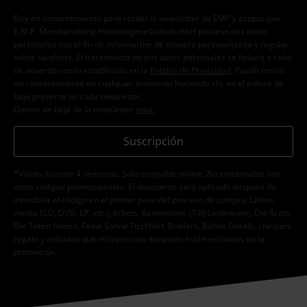
Doy mi consentimiento para recibir la newsletter de EMP y acepto que
E.M.P. Merchandising Handelsgesellschaft mbH procese mis datos
personales con el fin de informarme de manera personalizada y regular
sobre su oferta. El tratamiento de mis datos personales se llevará a cabo
de acuerdo con lo establecido en la
Política de Privacidad
. Puedo retirar
mi consentimiento en cualquier momento haciendo clic en el enlace de
baja presente en cada newsletter.
Darme de baja de la newsletter
aquí
.
Suscripción
*Válido durante 4 semanas. Solo canjeable online. No combinable con
otros códigos promocionales. El descuento será aplicado después de
introducir el código en el primer paso del proceso de compra. Libros,
media (CD, DVD, LP, etc.), tickets, Rammstein, (Till) Lindemann, Die Ärzte,
Die Toten Hosen, Feine Sahne Fischfilet, Broilers, Böhse Onkelz, cheques-
regalo y artículos que incluyen una donación están excluidos de la
promoción.