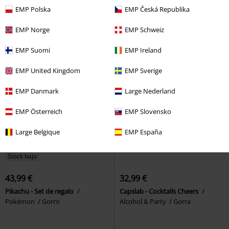
Gorro
Assassin's Creed
Gorro
EMP Polska
EMP Česká Republika
EMP Norge
EMP Schweiz
EMP Suomi
EMP Ireland
EMP United Kingdom
EMP Sverige
EMP Danmark
Large Nederland
EMP Österreich
EMP Slovensko
Large Belgique
EMP España
Stock bajo
43,99 €
32,99 €
Pikachu - Set de regalo
Capslab - Cocktails Cheers
Pokémon
Gorro
Alcohol & Party
Gorra