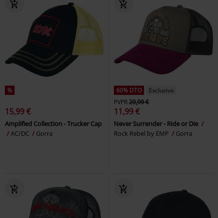
%
60% DTO
Exclusivo
PVPR
29,99 €
15,99 €
11,99 €
Amplified Collection - Trucker Cap
Never Surrender - Ride or Die
AC/DC
Gorra
Rock Rebel by EMP
Gorra