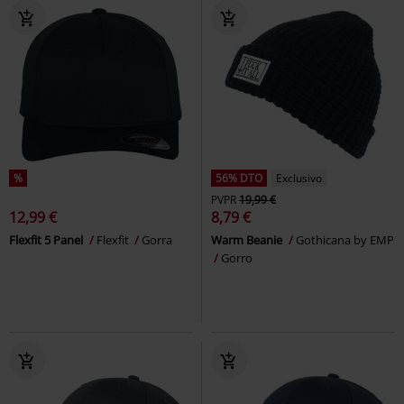
%
56% DTO
Exclusivo
PVPR
19,99 €
12,99 €
8,79 €
Flexfit 5 Panel
Flexfit
Gorra
Warm Beanie
Gothicana by EMP
Gorro