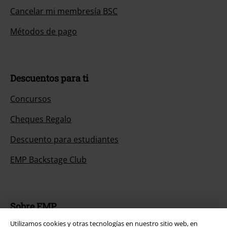
Cancelar mi membresía BSC
Métodos de pago
Descuentos para ti
Concursos
Cheques Regalo
Descuento para estudiantes
EMP Backstage Club
Sobre EMP
Utilizamos cookies y otras tecnologías en nuestro sitio web, en
EMP Eventos