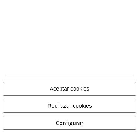
Métodos de pago
Transferencia
bancaria por
adelantado
Contrareembolso
Aceptar cookies
Envío
Rechazar cookies
Configurar
CORREOS RECOGIDA
CORREOS ENTREGA
EN OFICINA
A DOMICILIO