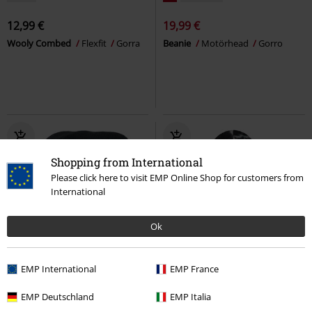
12,99 €
19,99 €
Wooly Combed
Flexfit
Gorra
Beanie
Motörhead
Gorro
Shopping from International
Please click here to visit EMP Online Shop for customers from
International
Ok
Stock bajo
EMP International
EMP France
10,99 €
26,99 €
EMP Deutschland
EMP Italia
Heavyweight beanie
Flexfit
Assassin’s Creed - Set de regalo