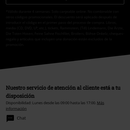
*Válido durante 4 semanas. Solo canjeable online. No combinable con
otros códigos promocionales. El descuento será aplicado después de
introducir el código en el primer paso del proceso de compra. Libros,
media (CD, DVD, LP, etc.), tickets, Rammstein, (Till) Lindemann, Die Ärzte,
Die Toten Hosen, Feine Sahne Fischfilet, Broilers, Böhse Onkelz, cheques-
regalo y artículos que incluyen una donación están excluidos de la
promoción.
Nuestro servicio de atención al cliente está a tu
disposición
Disponibilidad: Lunes desde las 09:00 hasta las 17:00.
Más
información
Chat