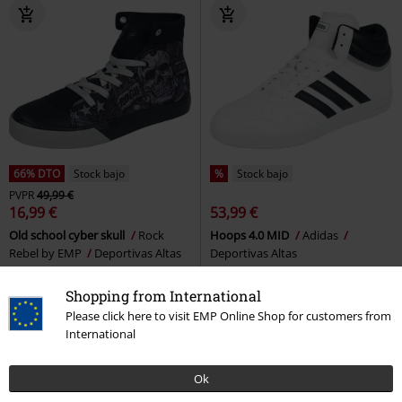
66% DTO
Stock bajo
%
Stock bajo
PVPR
49,99 €
16,99 €
53,99 €
Old school cyber skull
Rock
Hoops 4.0 MID
Adidas
Rebel by EMP
Deportivas Altas
Deportivas Altas
Shopping from International
Please click here to visit EMP Online Shop for customers from
International
Ok