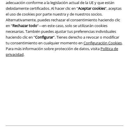
adecuación conforme a la legislación actual de la UE y que están
Términos y Condiciones
debidamente certificados. Al hacer clic en “
Aceptar cookies
”, aceptas
el uso de cookies por parte nuestra y de nuestros socios.
Aviso Legal
Alternativamente, puedes rechazar el consentimiento haciendo clic
en “
Rechazar todo
”—en este caso, solo se utilizarán cookies
Ley protección de datos
necesarias. También puedes ajustar tus preferencias individuales
haciendo clic en “
Configurar
”. Tienes derecho a revocar o modificar
Eliminación de residuos y protección del medioambiente
tu consentimiento en cualquier momento en
Configuración Cookies
.
Para más información sobre protección de datos, visita
Política de
privacidad
.
Declaración de Conformidad
Información sobre accesibilidad
Configuración Cookies
Cancelar pedido
Todos los precios incluyen el IVA pero no los
gastos de transporte
© 1986-2026 E.M.P. Merchandising HGmbH