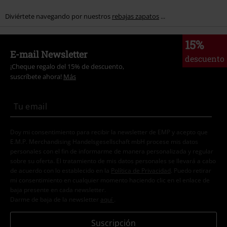
Diviértete navegando por nuestros
rebajas zapatos
...
15%
E-mail Newsletter
descuento
¡Cheque regalo del 15% de descuento,
suscríbete ahora!
Más
Doy mi consentimiento para recibir la newsletter de EMP y acepto que
E.M.P. Merchandising Handelsgesellschaft mbH procese mis datos
personales con el fin de informarme de manera personalizada y regular
sobre su oferta. El tratamiento de mis datos personales se llevará a cabo
de acuerdo con lo establecido en la
Política de Privacidad
. Puedo retirar
mi consentimiento en cualquier momento haciendo clic en el enlace de
baja presente en cada newsletter.
Darme de baja de la newsletter
aquí
.
Suscripción