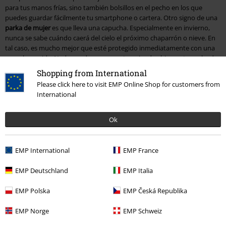
para tus manos frías, sino también bolsillos en el pecho en los que
puedes guardar fácilmente tu smartphone o cartera. Otro signo de una
parka de mujer
es que lleva una capucha. Especialmente en invierno,
nunca se sabe cuándo caerá del cielo el próximo chaparrón o nieve. En
tal caso, es mucho mejor que esté protegido inmediatamente con una
capucha cosida. Nada puede pasar con tu peinado chic con tu parka de
mujer en invierno.
Shopping from International
Please click here to visit EMP Online Shop for customers from
Parka para mujer: ¿Cómo la combino ahora?
International
No te preocupes por la ropa que combina con tu parka de mujer.
Ok
Básicamente puedes combinarlo con toda la ropa que tengas colgada
en el armario de tu casa. Tanto si eliges la versión femenina y combinas
la parka para mujer con una falda o un vestido como si prefieres una
alternativa rockera con vaqueros o medias frescas, realmente no
EMP International
EMP France
importa.
EMP Deutschland
EMP Italia
Una parka es una compañera perfecta y siempre se adaptará a tu
propio estilo. Es por eso que no puedes prescindir de un abrigo así. Al fin
EMP Polska
EMP Česká Republika
y al cabo, con otro tipo de chaquetas siempre tienes el problema de que
tienes que pensar de antemano: ¿Qué me pongo con ella ahora? Con
la
EMP Norge
EMP Schweiz
parka para mujer,
este problema es cosa del pasado en invierno.