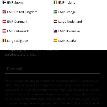
EMP Suomi
EMP Ireland
Pero un pequeño consejo: estas chaquetas quedan muy bien con ropa
masculina. Por lo tanto, pruebe la combinación entre jeans un poco más
EMP United Kingdom
EMP Sverige
viejos y botas resistentes. Estos no solo te mantienen abrigado, sino
que también se ven realmente casuales y frescos, para que ya nadie
EMP Danmark
Large Nederland
cuestione tu gusto por la moda.
EMP Österreich
EMP Slovensko
15%
Large Belgique
EMP España
E-mail Newsletter
descuento
¡Cheque regalo del 15% de descuento,
suscríbete ahora!
Más
Doy mi consentimiento para recibir la newsletter de EMP y acepto que
E.M.P. Merchandising Handelsgesellschaft mbH procese mis datos
personales con el fin de informarme de manera personalizada y regular
sobre su oferta. El tratamiento de mis datos personales se llevará a cabo
de acuerdo con lo establecido en la
Política de Privacidad
. Puedo retirar
mi consentimiento en cualquier momento haciendo clic en el enlace de