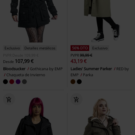
Exclusivo
Detalles metálicos
56% DTO
Exclusivo
PVPR
Desde
109,99 €
PVPR
99,99 €
107,99 €
43,19 €
Desde
Bloodsucker
Gothicana by EMP
Ladies' Summer Parker
RED by
Chaqueta de Invierno
EMP
Parka