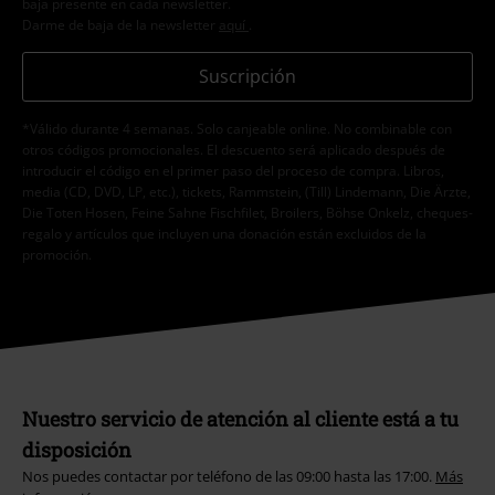
baja presente en cada newsletter.
Darme de baja de la newsletter
aquí
.
Suscripción
*Válido durante 4 semanas. Solo canjeable online. No combinable con
otros códigos promocionales. El descuento será aplicado después de
introducir el código en el primer paso del proceso de compra. Libros,
media (CD, DVD, LP, etc.), tickets, Rammstein, (Till) Lindemann, Die Ärzte,
Die Toten Hosen, Feine Sahne Fischfilet, Broilers, Böhse Onkelz, cheques-
regalo y artículos que incluyen una donación están excluidos de la
promoción.
Nuestro servicio de atención al cliente está a tu
disposición
Nos puedes contactar por teléfono de las 09:00 hasta las 17:00.
Más