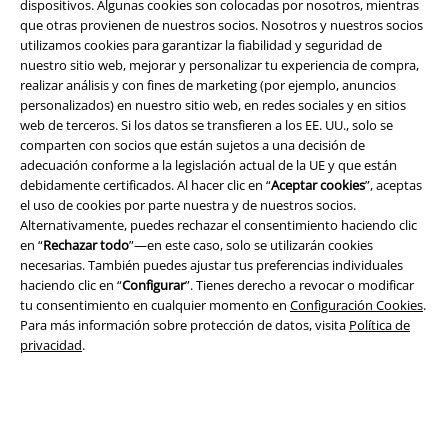
dispositivos. Algunas cookies son colocadas por nosotros, mientras
que otras provienen de nuestros socios. Nosotros y nuestros socios
utilizamos cookies para garantizar la fiabilidad y seguridad de
Legal
nuestro sitio web, mejorar y personalizar tu experiencia de compra,
realizar análisis y con fines de marketing (por ejemplo, anuncios
Términos y Condiciones
personalizados) en nuestro sitio web, en redes sociales y en sitios
web de terceros. Si los datos se transfieren a los EE. UU., solo se
Aviso Legal
comparten con socios que están sujetos a una decisión de
adecuación conforme a la legislación actual de la UE y que están
Ley protección de datos
debidamente certificados. Al hacer clic en “
Aceptar cookies
”, aceptas
el uso de cookies por parte nuestra y de nuestros socios.
Alternativamente, puedes rechazar el consentimiento haciendo clic
Eliminación de residuos y protección del medioambiente
en “
Rechazar todo
”—en este caso, solo se utilizarán cookies
necesarias. También puedes ajustar tus preferencias individuales
Declaración de Conformidad
haciendo clic en “
Configurar
”. Tienes derecho a revocar o modificar
tu consentimiento en cualquier momento en
Configuración Cookies
.
Información sobre accesibilidad
Para más información sobre protección de datos, visita
Política de
privacidad
.
Configuración Cookies
Cancelar pedido