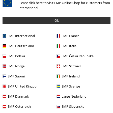
Please click here to visit EMP Online Shop for customers from
International
Nuestro servicio de atención al cliente está a tu
Ok
disposición
Disponibilidad: Lunes desde las 09:00 hasta las 17:00.
Más
información
EMP International
EMP France
Chat
EMP Deutschland
EMP Italia
EMP Polska
EMP Česká Republika
EMP Norge
EMP Schweiz
Servicio Atención al Cliente
EMP Suomi
EMP Ireland
Ayuda (FAQ)
EMP United Kingdom
EMP Sverige
Política de Devolución
EMP Danmark
Large Nederland
Devolver un artículo
EMP Österreich
EMP Slovensko
Información de tallas generales