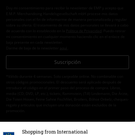
Doy mi consentimiento para recibir la newsletter de EMP y acepto que
E.M.P. Merchandising Handelsgesellschaft mbH procese mis datos
personales con el fin de informarme de manera personalizada y regular
sobre su oferta. El tratamiento de mis datos personales se llevará a cabo
de acuerdo con lo establecido en la
Política de Privacidad
. Puedo retirar
mi consentimiento en cualquier momento haciendo clic en el enlace de
baja presente en cada newsletter.
Darme de baja de la newsletter
aquí
.
Suscripción
*Válido durante 4 semanas. Solo canjeable online. No combinable con
otros códigos promocionales. El descuento será aplicado después de
introducir el código en el primer paso del proceso de compra. Libros,
media (CD, DVD, LP, etc.), tickets, Rammstein, (Till) Lindemann, Die Ärzte,
Die Toten Hosen, Feine Sahne Fischfilet, Broilers, Böhse Onkelz, cheques-
regalo y artículos que incluyen una donación están excluidos de la
promoción.
Shopping from International