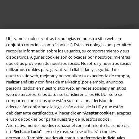
Utilizamos cookies y otras tecnologías en nuestro sitio web, en
conjunto conocidas como “cookies”. Estas tecnologías nos permiten
recopilar información sobre los usuarios, su comportamiento y sus
dispositivos. Algunas cookies son colocadas por nosotros, mientras
Legal
que otras provienen de nuestros socios. Nosotros y nuestros socios
utilizamos cookies para garantizar la fiabilidad y seguridad de
Términos y Condiciones
nuestro sitio web, mejorar y personalizar tu experiencia de compra,
realizar análisis y con fines de marketing (por ejemplo, anuncios
Aviso Legal
personalizados) en nuestro sitio web, en redes sociales y en sitios
web de terceros. Si los datos se transfieren a los EE. UU., solo se
Ley protección de datos
comparten con socios que están sujetos a una decisión de
adecuación conforme a la legislación actual de la UE y que están
Eliminación de residuos y protección del medioambiente
debidamente certificados. Al hacer clic en “
Aceptar cookies
”, aceptas
el uso de cookies por parte nuestra y de nuestros socios.
Alternativamente, puedes rechazar el consentimiento haciendo clic
Declaración de Conformidad
en “
Rechazar todo
”—en este caso, solo se utilizarán cookies
necesarias. También puedes ajustar tus preferencias individuales