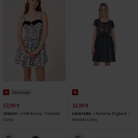
%
Stock bajo
%
53,99 €
32,99 €
Unicorn
Hell Bunny
Vestido
Love Hate
Alchemy England
Corto
Vestido Corto