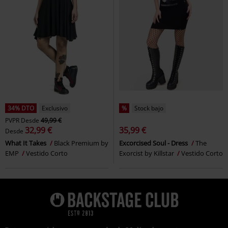
34% DTO
Exclusivo
%
Stock bajo
PVPR
Desde
49,99 €
32,99 €
35,99 €
Desde
What It Takes
Black Premium by
Excorcised Soul - Dress
The
EMP
Vestido Corto
Exorcist by Killstar
Vestido Corto