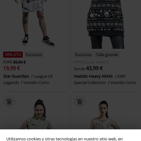
50% DTO
Exclusivo
Exclusivo
Talla grande
PVPR
39,99 €
PVPR
Desde
44,99 €
19,99 €
43,99 €
Desde
Star Guardian
League Of
Vestido Heavy XMAS
EMP
Legends
Vestido Corto
Special Collection
Vestido Corto
Utilizamos cookies y otras tecnologías en nuestro sitio web, en