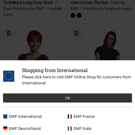
To Make A Long Story Short
Here Comes The Sun
RED by
Black Premium by EMP
Vestido
EMP
Vestidos de longitud media
Corto
Shopping from International
Please click here to visit EMP Online Shop for customers from
International
Ok
EMP International
EMP France
EMP Deutschland
EMP Italia