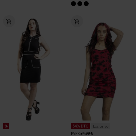
%
54% DTO
Exclusivo
PVPR
34,99 €