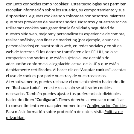
conjunto conocidas como “cookies”. Estas tecnologías nos permiten
recopilar información sobre los usuarios, su comportamiento y sus
dispositivos. Algunas cookies son colocadas por nosotros, mientras
que otras provienen de nuestros socios. Nosotros y nuestros socios
utilizamos cookies para garantizar la fiabilidad y seguridad de
nuestro sitio web, mejorar y personalizar tu experiencia de compra,
realizar análisis y con fines de marketing (por ejemplo, anuncios
personalizados) en nuestro sitio web, en redes sociales y en sitios
web de terceros. Si los datos se transfieren a los EE. UU., solo se
comparten con socios que están sujetos a una decisión de
adecuación conforme a la legislación actual de la UE y que están
%
Stock bajo
%
Stock bajo
debidamente certificados. Al hacer clic en “
Aceptar cookies
”, aceptas
el uso de cookies por parte nuestra y de nuestros socios.
62,99 €
53,99 €
Desde
Desde
Alternativamente, puedes rechazar el consentimiento haciendo clic
Timea Swing
H&R London
Taraneh Swing
H&R London
en “
Rechazar todo
”—en este caso, solo se utilizarán cookies
Vestidos de longitud media
Vestidos de longitud media
necesarias. También puedes ajustar tus preferencias individuales
haciendo clic en “
Configurar
”. Tienes derecho a revocar o modificar
tu consentimiento en cualquier momento en
Configuración Cookies
.
Para más información sobre protección de datos, visita
Política de
privacidad
.