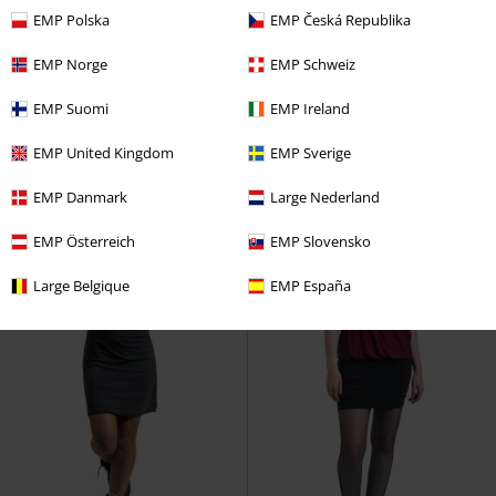
32% DTO
Stock bajo
Stock bajo
Talla grande
EMP Polska
EMP Česká Republika
PVPR
39,99 €
26,99 €
14,99 €
Desde
EMP Norge
EMP Schweiz
Vestido
RED by EMP
Vestido
Ladies Turtle Extended
Urban
Corto
Classics
Vestido Corto
EMP Suomi
EMP Ireland
EMP United Kingdom
EMP Sverige
EMP Danmark
Large Nederland
EMP Österreich
EMP Slovensko
Large Belgique
EMP España