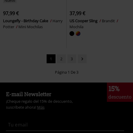
Nuevo
97,99 €
37,99 €
Loungefly - Birthday Cake
Harry
US Cooper Sling
Brandit
Potter
Mini Mochilas
Mochila
1
2
3
Página 1 De 3
15%
E-mail Newsletter
descuento
¡Cheque regalo del 15% de descuento,
suscríbete ahora!
Más