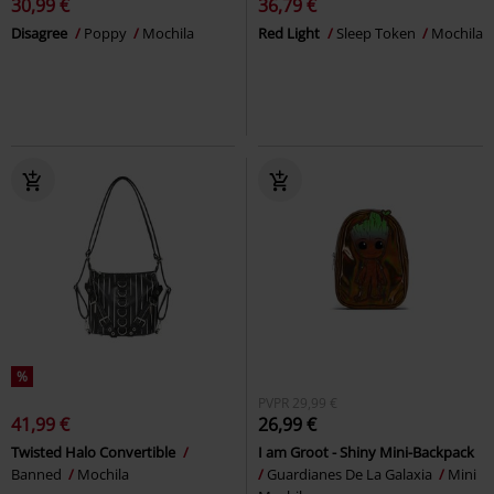
30,99 €
36,79 €
Disagree
Poppy
Mochila
Red Light
Sleep Token
Mochila
%
PVPR
29,99 €
41,99 €
26,99 €
Twisted Halo Convertible
I am Groot - Shiny Mini-Backpack
Banned
Mochila
Guardianes De La Galaxia
Mini