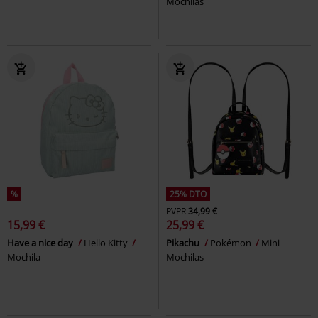
Mochilas
%
25% DTO
PVPR
34,99 €
15,99 €
25,99 €
Have a nice day
Hello Kitty
Pikachu
Pokémon
Mini
Mochila
Mochilas