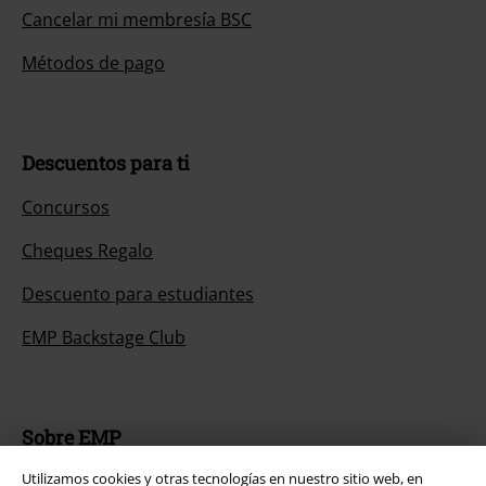
Cancelar mi membresía BSC
Métodos de pago
Descuentos para ti
Concursos
Cheques Regalo
Descuento para estudiantes
EMP Backstage Club
Sobre EMP
Utilizamos cookies y otras tecnologías en nuestro sitio web, en
EMP Eventos