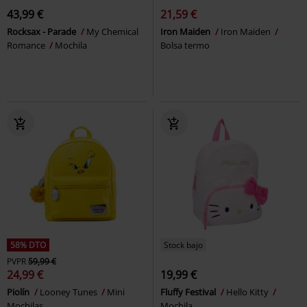
43,99 €
21,59 €
Rocksax - Parade
My Chemical
Iron Maiden
Iron Maiden
Romance
Mochila
Bolsa termo
58% DTO
Stock bajo
PVPR
59,99 €
24,99 €
19,99 €
Piolín
Looney Tunes
Mini
Fluffy Festival
Hello Kitty
Mochilas
Mochila