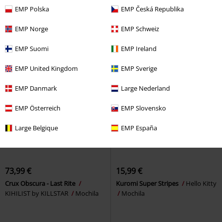
KILLSTAR
Mochila
Mickey Mouse
Mini Mochilas
EMP Polska
EMP Česká Republika
EMP Norge
EMP Schweiz
EMP Suomi
EMP Ireland
EMP United Kingdom
EMP Sverige
EMP Danmark
Large Nederland
EMP Österreich
EMP Slovensko
Large Belgique
EMP España
73,99 €
15,99 €
Crux Obscura - Last Rite
Kuromi Super Stripes
Hello Kitty
KIHILIST by KILLSTAR
Mochila
Mochila