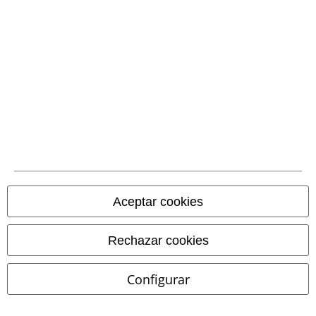
Métodos de pago
Transferencia
bancaria por
adelantado
Contrareembolso
Aceptar cookies
Envío
Rechazar cookies
CORREOS RECOGIDA
CORREOS ENTREGA
Configurar
EN OFICINA
A DOMICILIO