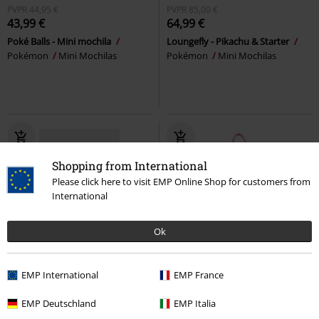
PVPR
44,95 €
PVPR
85,00 €
43,99 €
64,99 €
Poké Balls - Mini mochila
Loungefly - Pikachu & Starter
Pokémon
Mini Mochilas
Pokémon
Mini Mochilas
Shopping from International
Please click here to visit EMP Online Shop for customers from
International
Ok
%
%
EMP International
EMP France
48,99 €
68,99 €
EMP Deutschland
EMP Italia
Noctloom Backpack
KIHILIST by
Loungefly - Minnie Mouse - Floral