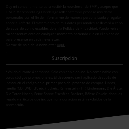
Doy mi consentimiento para recibir la newsletter de EMP y acepto que
E.M.P. Merchandising Handelsgesellschaft mbH procese mis datos
personales con el fin de informarme de manera personalizada y regular
sobre su oferta. El tratamiento de mis datos personales se llevará a cabo
de acuerdo con lo establecido en la
Política de Privacidad
. Puedo retirar
mi consentimiento en cualquier momento haciendo clic en el enlace de
baja presente en cada newsletter.
Darme de baja de la newsletter
aquí
.
Suscripción
*Válido durante 4 semanas. Solo canjeable online. No combinable con
otros códigos promocionales. El descuento será aplicado después de
introducir el código en el primer paso del proceso de compra. Libros,
media (CD, DVD, LP, etc.), tickets, Rammstein, (Till) Lindemann, Die Ärzte,
Die Toten Hosen, Feine Sahne Fischfilet, Broilers, Böhse Onkelz, cheques-
regalo y artículos que incluyen una donación están excluidos de la
promoción.