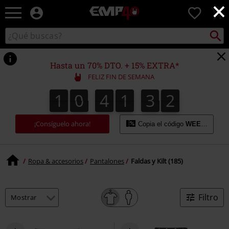
×
EMP
0
-
Música,
Buscar
Buscar
Películas,
en
TV
el
&
catálogo
Hasta un 70% DTO. + 15% EXTRA*
Gaming
FELIZ FIN DE SEMANA
Merch
-
1
0
4
1
3
1
1
0
4
1
3
0
1
2
0
Ropa
Alternativa
¡Consíguelo ahora!
Copia el código
WEEKEND
Ropa & accesorios
Pantalones
Faldas y Kilt (185)
Filtro