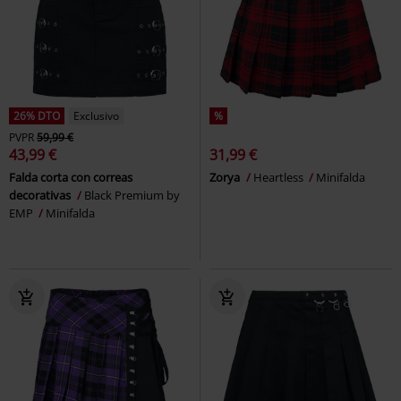
26% DTO
Exclusivo
%
PVPR
59,99 €
43,99 €
31,99 €
Falda corta con correas
Zorya
Heartless
Minifalda
decorativas
Black Premium by
EMP
Minifalda