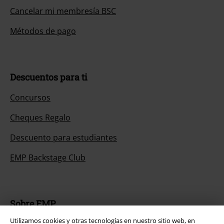
Cancelar mi membresía BSC
Métodos de pago
Descuentos para ti
Concursos
Cheques Regalo
Descuento para estudiantes
EMP Backstage Club
Sobre EMP
Utilizamos cookies y otras tecnologías en nuestro sitio web, en
EMP Eventos