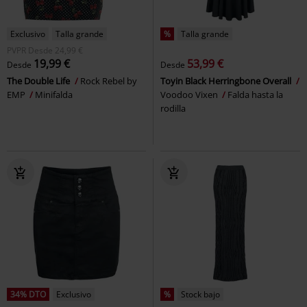
Exclusivo
Talla grande
%
Talla grande
PVPR
Desde
24,99 €
19,99 €
53,99 €
Desde
Desde
The Double Life
Rock Rebel by
Toyin Black Herringbone Overall
EMP
Minifalda
Voodoo Vixen
Falda hasta la
rodilla
34% DTO
Exclusivo
%
Stock bajo