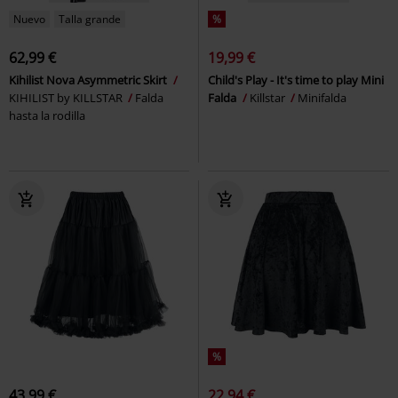
Nuevo
Talla grande
%
62,99 €
19,99 €
Kihilist Nova Asymmetric Skirt
Child's Play - It's time to play Mini
KIHILIST by KILLSTAR
Falda
Falda
Killstar
Minifalda
hasta la rodilla
%
43,99 €
22,94 €