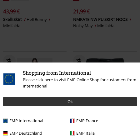
43,99 €
21,99 €
Skelli Skirt
Hell Bunny
NMKATE NW PU SKIRT NOOS
Minifalda
Noisy May
Minifalda
Shopping from International
Please click here to visit EMP Online Shop for customers from
International
Ok
%
Talla grande
%
EMP International
EMP France
35,69 €
41,99 €
Desde
EMP Deutschland
EMP Italia
Crimsolite Skirt
KIHILIST by
Hesper
Heartless
Minifalda