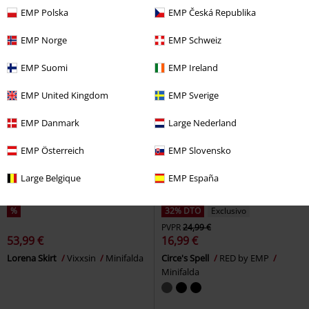
KILLSTAR
Minifalda
EMP Polska
EMP Česká Republika
EMP Norge
EMP Schweiz
EMP Suomi
EMP Ireland
EMP United Kingdom
EMP Sverige
EMP Danmark
Large Nederland
EMP Österreich
EMP Slovensko
Large Belgique
EMP España
%
32% DTO
Exclusivo
PVPR
24,99 €
53,99 €
16,99 €
Lorena Skirt
Vixxsin
Minifalda
Circe's Spell
RED by EMP
Minifalda