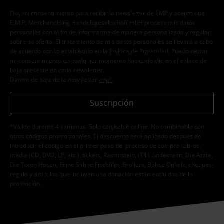
Doy mi consentimiento para recibir la newsletter de EMP y acepto que
E.M.P. Merchandising Handelsgesellschaft mbH procese mis datos
personales con el fin de informarme de manera personalizada y regular
sobre su oferta. El tratamiento de mis datos personales se llevará a cabo
de acuerdo con lo establecido en la
Política de Privacidad
. Puedo retirar
mi consentimiento en cualquier momento haciendo clic en el enlace de
baja presente en cada newsletter.
Darme de baja de la newsletter
aquí
.
Suscripción
*Válido durante 4 semanas. Solo canjeable online. No combinable con
otros códigos promocionales. El descuento será aplicado después de
introducir el código en el primer paso del proceso de compra. Libros,
media (CD, DVD, LP, etc.), tickets, Rammstein, (Till) Lindemann, Die Ärzte,
Die Toten Hosen, Feine Sahne Fischfilet, Broilers, Böhse Onkelz, cheques-
regalo y artículos que incluyen una donación están excluidos de la
promoción.