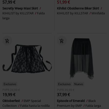
57,99 €
51,99 €
Secretly Weep Maxi Skirt
Kihilist Obsidienne Biker Skirt
KIHILIST by KILLSTAR
Falda
KIHILIST by KILLSTAR
Minifalda
larga
Exclusivo
Exclusivo
Nuevo
PVPR
24,99 €
PVPR
39,99 €
19,99 €
37,99 €
Oktoberfest
EMP Special
Episode of Emerald
Black
Collection
Falda hasta la rodilla
Premium by EMP
Falda larga