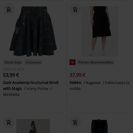
Stock bajo
Exclusivo
%
Partes desmontables
PVPR
59,99 €
53,99 €
37,99 €
Dark Academia Nocturnal Stroll
Reikko
Ragwear
Falda hasta la
with Magic
Harry Potter
rodilla
Minifalda