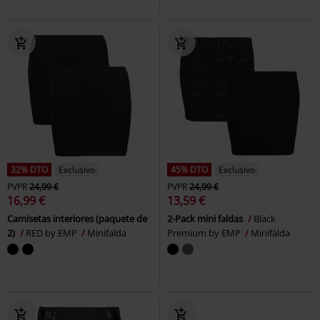
32% DTO
Exclusivo
45% DTO
Exclusivo
PVPR
24,99 €
PVPR
24,99 €
16,99 €
13,59 €
Camisetas interiores (paquete de
2-Pack mini faldas
Black
2)
RED by EMP
Minifalda
Premium by EMP
Minifalda