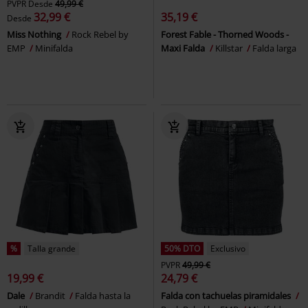
PVPR
Desde
49,99 €
32,99 €
35,19 €
Desde
Miss Nothing
Rock Rebel by
Forest Fable - Thorned Woods -
EMP
Minifalda
Maxi Falda
Killstar
Falda larga
%
Talla grande
50% DTO
Exclusivo
PVPR
49,99 €
19,99 €
24,79 €
Dale
Brandit
Falda hasta la
Falda con tachuelas piramidales