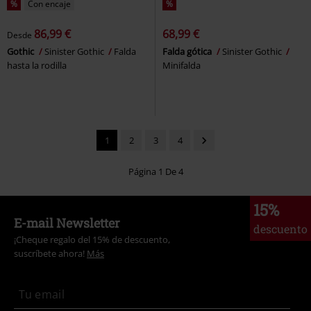
%
Con encaje
%
86,99 €
68,99 €
Desde
Gothic
Sinister Gothic
Falda
Falda gótica
Sinister Gothic
hasta la rodilla
Minifalda
1
2
3
4
Página 1 De 4
15%
E-mail Newsletter
descuento
¡Cheque regalo del 15% de descuento,
suscríbete ahora!
Más