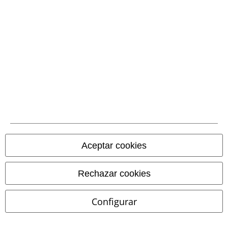
Métodos de pago
Transferencia
bancaria por
adelantado
Contrareembolso
Aceptar cookies
Envío
Rechazar cookies
Configurar
CORREOS RECOGIDA
CORREOS ENTREGA
EN OFICINA
A DOMICILIO