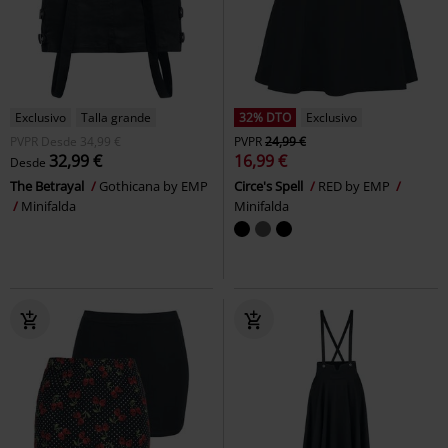
Exclusivo
Talla grande
32% DTO
Exclusivo
PVPR
Desde
34,99 €
PVPR
24,99 €
32,99 €
16,99 €
Desde
The Betrayal
Gothicana by EMP
Circe's Spell
RED by EMP
Minifalda
Minifalda