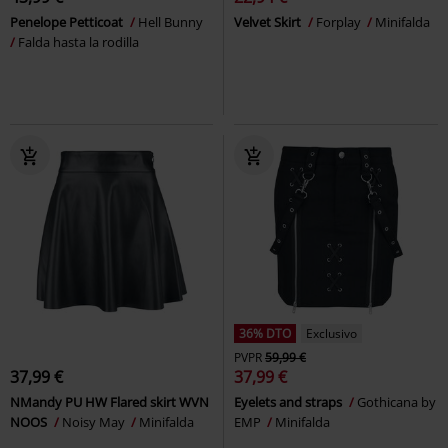
Penelope Petticoat
Hell Bunny
Velvet Skirt
Forplay
Minifalda
Falda hasta la rodilla
36% DTO
Exclusivo
PVPR
59,99 €
37,99 €
37,99 €
NMandy PU HW Flared skirt WVN
Eyelets and straps
Gothicana by
NOOS
Noisy May
Minifalda
EMP
Minifalda